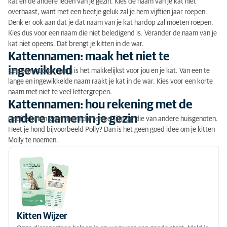
kat en de andere leden van je gezin. Kies de naam van je kat niet
overhaast, want met een beetje geluk zal je hem vijftien jaar roepen.
Kattennamen: maak het niet te ingewikkeld
Denk er ook aan dat je dat naam van je kat hardop zal moeten roepen.
Kies dus voor een naam die niet beledigend is. Verander de naam van je
Kattennamen: hou rekening met de andere namen
kat niet opeens. Dat brengt je kitten in de war.
in je gezin
Kattennamen: maak het niet te
ingewikkeld
Kattennamen: laat je inspireren door het uiterlijk
Een eenvoudige naam is het makkelijkst voor jou en je kat. Van een te
lange en ingewikkelde naam raakt je kat in de war. Kies voor een korte
van je kitten
naam met niet te veel lettergrepen.
Kattennamen: hou rekening met de
Kattennamen: laat je inspireren door het karakter
van je kitten
andere namen in je gezin
Geef je kitten geen naam die te veel lijkt op die van andere huisgenoten.
Heet je hond bijvoorbeeld Polly? Dan is het geen goed idee om je kitten
Kattennamen: je favoriete figuur
Molly te noemen.
Kattennamen: andere interesses
Kitten Wijzer