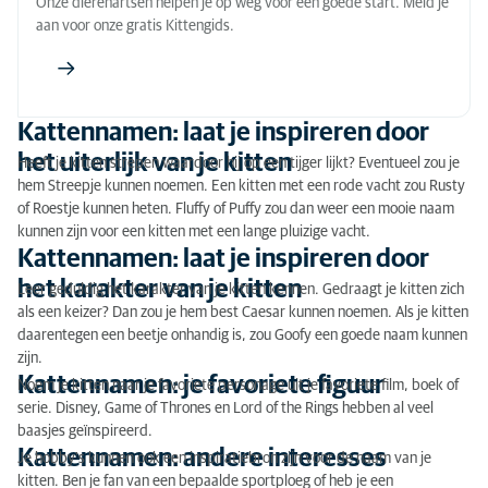
Onze dierenartsen helpen je op weg voor een goede start. Meld je
aan voor onze gratis Kittengids.
Kattennamen: laat je inspireren door
het uiterlijk van je kitten
Heeft je kitten strepen waardoor hij op een tijger lijkt? Eventueel zou je
hem Streepje kunnen noemen. Een kitten met een rode vacht zou Rusty
of Roestje kunnen heten. Fluffy of Puffy zou dan weer een mooie naam
kunnen zijn voor een kitten met een lange pluizige vacht.
Kattennamen: laat je inspireren door
het karakter van je kitten
Leer geduldig het karakter van je kitten kennen. Gedraagt je kitten zich
als een keizer? Dan zou je hem best Caesar kunnen noemen. Als je kitten
daarentegen een beetje onhandig is, zou Goofy een goede naam kunnen
zijn.
Kattennamen: je favoriete figuur
Noem je kitten naar je favoriete personage uit je favoriete film, boek of
serie. Disney, Game of Thrones en Lord of the Rings hebben al veel
baasjes geïnspireerd.
Kattennamen: andere interesses
Je hobby's kunnen ook een inspiratiebron zijn voor de naam van je
kitten. Ben je fan van een bepaalde sportploeg of heb je een