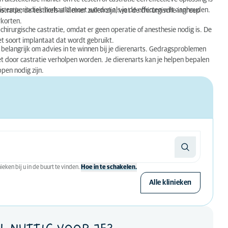
is en periodiek herhaald moet worden als je de effecten wilt aanhouden.
tratie, de testikels al kleiner zullen zijn, wat de chirurgische ingreep
rkorten.
chirurgische castratie, omdat er geen operatie of anesthesie nodig is. De
het soort implantaat dat wordt gebruikt.
et belangrijk om advies in te winnen bij je dierenarts. Gedragsproblemen
t door castratie verholpen worden. Je dierenarts kan je helpen bepalen
ppen nodig zijn.
eken bij u in de buurt te vinden.
Hoe in te schakelen.
Alle klinieken