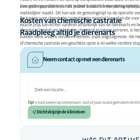
voor gedragsproblemen. Het nadeel is dat de behandeling tijdelijk 
Een ander voordeel is dat als je later besluit tot een permanente cas
makkelijker maakt. Dit kan ook de genezingstijd na de operatie ve
De kosten voor chemische castratie zijn meestal lager dan die voor 
Kosten van chemische castratie
exacte prijs kan echter variëren afhankelijk van de dierenarts en 
Voordat je besluit om je huisdier chemisch te laten castreren, is h
Raadpleeg altijd je dierenarts
kunnen soms andere oorzaken hebben, zoals angstagressie, die nie
of chemische castratie een geschikte optie is en welke verdere sta
Neem contact op met een dierenarts
Tip!
U kunt zoeken op klinieknaam, stad of jouw locatie gebruiken om klini
Dichtsbijzijnde klinieken