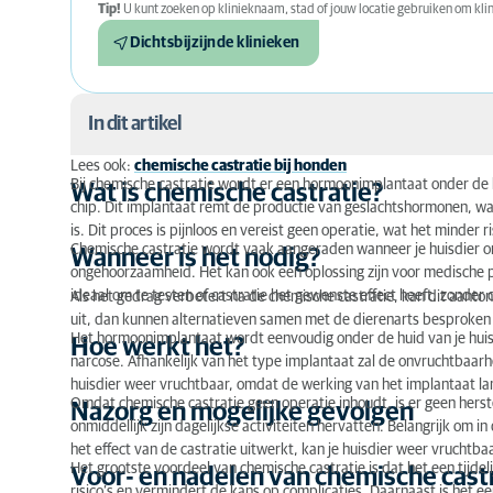
Tip!
U kunt zoeken op klinieknaam, stad of jouw locatie gebruiken om klini
Dichtsbijzijnde klinieken
In dit artikel
Lees ook:
chemische castratie bij honden
Bij chemische castratie wordt er een hormoonimplantaat onder de h
Wat is chemische castratie?
Wat is chemische castratie?
chip. Dit implantaat remt de productie van geslachtshormonen, waar
Wanneer is het nodig?
is. Dit proces is pijnloos en vereist geen operatie, wat het minder 
Chemische castratie wordt vaak aangeraden wanneer je huisdier o
Wanneer is het nodig?
ongehoorzaamheid. Het kan ook een oplossing zijn voor medische p
Hoe werkt het?
ideaal om te testen of castratie het gewenste effect heeft, zonde
Als het gedrag verbetert na de chemische castratie, kan dit aantone
Nazorg en mogelijke gevolgen
uit, dan kunnen alternatieven samen met de dierenarts besproke
Het hormoonimplantaat wordt eenvoudig onder de huid van je huisd
Hoe werkt het?
Voor- en nadelen van chemische castratie
narcose. Afhankelijk van het type implantaat zal de onvruchtbaar
huisdier weer vruchtbaar, omdat de werking van het implantaat l
Omdat chemische castratie geen operatie inhoudt, is er geen herste
Kosten van chemische castratie
Nazorg en mogelijke gevolgen
onmiddellijk zijn dagelijkse activiteiten hervatten. Belangrijk om 
Raadpleeg altijd je dierenarts
het effect van de castratie uitwerkt, kan je huisdier weer vruchtba
Het grootste voordeel van chemische castratie is dat het een tijdeli
Voor- en nadelen van chemische cast
risico’s en vermindert de kans op complicaties. Daarnaast is het ee