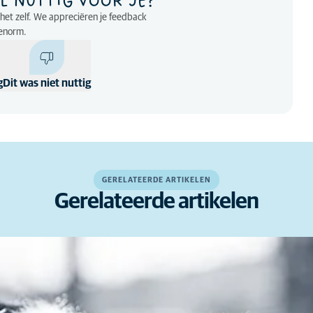
L NUTTIG VOOR JE?
p het zelf. We appreciëren je feedback
enorm.
g
Dit was niet nuttig
GERELATEERDE ARTIKELEN
Gerelateerde artikelen