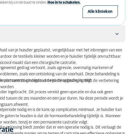
eken bij u in de buurt te vinden.
Hoe in te schakelen.
Alle klinieken
uid van je huisdier geplaatst, vergelijkbaar met het inbrengen van een
door de testikels kleiner worden en je huisdier tijdelijk onvruchtbaar
risicovol maakt dan een chirurgische castratie.
ngewenst gedrag vertoont, zoals agressie, overmatig markeren of
roblemen, zoals een ontsteking van de voorhuid. Deze behandeling is
r de permanente gevolgen van een chirurgische ingreep.
n dat castratie inderdaad de juiste oplossing is. Blijft de verbetering
n worden.
ier ingebracht. Dit proces vereist geen operatie en dus ook geen
heid tussen de zes maanden en een jaar duren. Na deze periode wordt je
angzaam afneemt.
lperiode nodig en is de kans op complicaties minimaal. Je huisdier kan
in de gaten te houden is dat de hormoonbehandeling tijdelijk is. Wanneer
ar worden, tenzij er een permanente castratie volgt.
jke oplossing biedt zonder dat er een operatie nodig is. Dit verlaagt de
ratie
n uitstekende manier om te testen of castratie een effectieve oplossing is