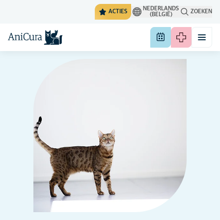
NEDERLANDS
ACTIES
ZOEKEN
(BELGIË)