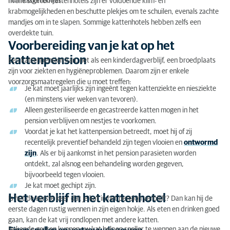
hun huisgenootjes.
In alle soorten kattenhotels zijn er voldoende klim- en
krabmogelijkheden en beschutte plekjes om te schuilen, evenals zachte
mandjes om in te slapen. Sommige kattenhotels hebben zelfs een
overdekte tuin.
Voorbereiding van je kat op het
kattenpension
Een kattenpension kan, net als een kinderdagverblijf, een broedplaats
zijn voor ziekten en hygiëneproblemen. Daarom zijn er enkele
voorzorgsmaatregelen die u moet treffen:
Je kat moet jaarlijks zijn ingeënt tegen kattenziekte en niesziekte
(en minstens vier weken van tevoren).
Alleen gesteriliseerde en gecastreerde katten mogen in het
pension verblijven om nestjes te voorkomen.
Voordat je kat het kattenpension betreedt, moet hij of zij
recentelijk preventief behandeld zijn tegen vlooien en
ontwormd
zijn
. Als er bij aankomst in het pension parasieten worden
ontdekt, zal alsnog een behandeling worden gegeven,
bijvoorbeeld tegen vlooien.
Je kat moet gechipt zijn.
Het verblijf in het kattenhotel
Is het de eerste keer dat je kat in het pension verblijft? Dan kan hij de
eerste dagen rustig wennen in zijn eigen hokje. Als eten en drinken goed
gaan, kan de kat vrij rondlopen met andere katten.
Bekende geuren kunnen uw kat helpen sneller te wennen aan de nieuwe