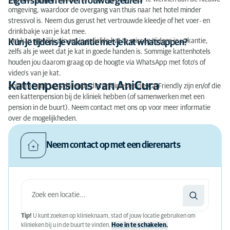
Eigen spullen en vertrouwde geuren
omgeving, waardoor de overgang van thuis naar het hotel minder
stressvol is. Neem dus gerust het vertrouwde kleedje of het voer- en
drinkbakje van je kat mee.
Het kan moeilijk zijn om je geliefde kat te missen tijdens je vakantie,
Kun je tijdens je vakantie met je kat whatsappen?
zelfs als je weet dat je kat in goede handen is. Sommige kattenhotels
houden jou daarom graag op de hoogte via WhatsApp met foto's of
video's van je kat.
Kattenpensions van AniCura
AniCura heeft verschillende dierenklinieken die CatFriendly zijn en/of die
een kattenpension bij de kliniek hebben (of samenwerken met een
pension in de buurt). Neem contact met ons op voor meer informatie
over de mogelijkheden.
Neem contact op met een dierenarts
Tip!
U kunt zoeken op klinieknaam, stad of jouw locatie gebruiken om
klinieken bij u in de buurt te vinden.
Hoe in te schakelen.