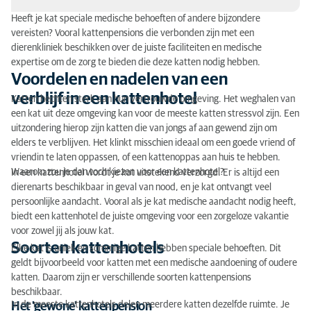
Heeft je kat speciale medische behoeften of andere bijzondere
Voordelen en nadelen van een verblijf in een
vereisten? Vooral kattenpensions die verbonden zijn met een
kattenhotel
dierenkliniek beschikken over de juiste faciliteiten en medische
expertise om de zorg te bieden die deze katten nodig hebben.
Soorten kattenhotels
Voordelen en nadelen van een
verblijf in een kattenhotel
Katten hechten sterk aan hun vertrouwde omgeving. Het weghalen van
Voorbereiding van je kat op het kattenpension
een kat uit deze omgeving kan voor de meeste katten stressvol zijn. Een
uitzondering hierop zijn katten die van jongs af aan gewend zijn om
Het verblijf in het kattenhotel
elders te verblijven. Het klinkt misschien ideaal om een goede vriend of
vriendin te laten oppassen, of een kattenoppas aan huis te hebben.
Kattenpensions van AniCura
Waarom zou je dan toch kiezen voor een kattenhotel?
In een kattenhotel wordt je kat uitstekend verzorgd. Er is altijd een
dierenarts beschikbaar in geval van nood, en je kat ontvangt veel
persoonlijke aandacht. Vooral als je kat medische aandacht nodig heeft,
biedt een kattenhotel de juiste omgeving voor een zorgeloze vakantie
voor zowel jij als jouw kat.
Soorten kattenhotels
Elke kat is uniek en sommige katten hebben speciale behoeften. Dit
geldt bijvoorbeeld voor katten met een medische aandoening of oudere
katten. Daarom zijn er verschillende soorten kattenpensions
beschikbaar.
In de meeste kattenhotels delen meerdere katten dezelfde ruimte. Je
Het 'gewone' kattenpension