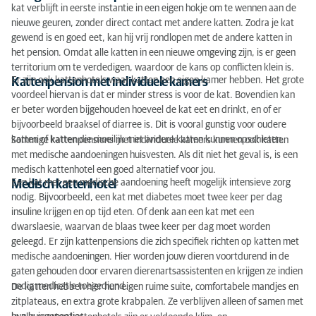
kat verblijft in eerste instantie in een eigen hokje om te wennen aan de
nieuwe geuren, zonder direct contact met andere katten. Zodra je kat
gewend is en goed eet, kan hij vrij rondlopen met de andere katten in
het pension. Omdat alle katten in een nieuwe omgeving zijn, is er geen
territorium om te verdedigen, waardoor de kans op conflicten klein is.
Er zijn ook kattenhotels waar katten een eigen kamer hebben. Het grote
Kattenpension met individuele kamers
voordeel hiervan is dat er minder stress is voor de kat. Bovendien kan
er beter worden bijgehouden hoeveel de kat eet en drinkt, en of er
bijvoorbeeld braaksel of diarree is. Dit is vooral gunstig voor oudere
katten of katten die moeilijk met andere katten kunnen opschieten.
Sommige kattenpensions met individuele kamers kunnen ook katten
met medische aandoeningen huisvesten. Als dit niet het geval is, is een
medisch kattenhotel een goed alternatief voor jou.
Een kat met een medische aandoening heeft mogelijk intensieve zorg
Medisch kattenhotel
nodig. Bijvoorbeeld, een kat met diabetes moet twee keer per dag
insuline krijgen en op tijd eten. Of denk aan een kat met een
dwarslaesie, waarvan de blaas twee keer per dag moet worden
geleegd. Er zijn kattenpensions die zich specifiek richten op katten met
medische aandoeningen. Hier worden jouw dieren voortdurend in de
gaten gehouden door ervaren dierenartsassistenten en krijgen ze indien
nodig medicatie toegediend.
De katten hebben hier hun eigen ruime suite, comfortabele mandjes en
zitplateaus, en extra grote krabpalen. Ze verblijven alleen of samen met