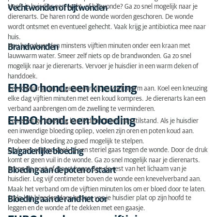
Heeft je huisdier een vecht- of bijtwonde? Ga zo snel mogelijk naar je
Vechtwonden of bijtwonden
dierenarts. De haren rond de wonde worden geschoren. De wonde
wordt ontsmet en eventueel gehecht. Vaak krijg je antibiotica mee naar
huis.
Hou brandwonden minstens vijftien minuten onder een kraan met
Brandwonden
lauwwarm water. Smeer zelf niets op de brandwonden. Ga zo snel
mogelijk naar je dierenarts. Vervoer je huisdier in een warm deken of
handdoek.
EHBO hond: een kneuzing
Een kneuzing ziet er gezwollen uit en voelt warm aan. Koel een kneuzing
elke dag vijftien minuten met een koud kompres. Je dierenarts kan een
verband aanbrengen om de zwelling te verminderen.
EHBO hond: een bloeding
Een ernstige bloeding kan leiden tot een hartstilstand. Als je huisdier
een inwendige bloeding opliep, voelen zijn oren en poten koud aan.
Probeer de bloeding zo goed mogelijk te stelpen.
Druk een schone doek of een steriel gaas tegen de wonde. Door de druk
Slagaderlijke bloeding
komt er geen vuil in de wonde. Ga zo snel mogelijk naar je dierenarts.
Breng de poot of staart hoger dan de rest van het lichaam van je
Bloeding aan de poten of staart
huisdier. Leg vijf centimeter boven de wonde een knevelverband aan.
Maak het verband om de vijftien minuten los om er bloed door te laten.
Stelp het bloeden door het oor van je huisdier plat op zijn hoofd te
Bloeding aan de rand het oor
leggen en de wonde af te dekken met een gaasje.