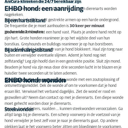
AniCura-klinieken die 24/7 bereikbaar zijn
.
EHBO hond: wonden
EHBO hond: een aanrijding
Een aangereden hond moet altijd direct door een dierenarts worden
nagekeken.
EHBO hond: een kneuzing
Reanimeer je huisdier met gestrekte armen op een harde ondergrond.
Bij een hartstilstand
De frequentie die je moet aanhouden is
30 keer per minuut
EHBO hond: een bloeding
gedurende 2 minuten
.
Hou een kleine hond met een hand vast. Plaats je andere hand recht op
zijn hart. Grote honden reanimeer je op het wijdste deel van hun
EHBO hond: een vergiftiging
borstkas. Greyhounds en bulldogs reanimeer je op hun borstbeen.
Ga na of er iets de luchtwegen van je hond blokkeert. Haal zijn tong naar
Bij ademhalingstilstand
EHBO hond: contact met lijm
buiten en verwijder eventuele slijmen. Ademt je hond nog niet
zelfstandig? Leg zijn hoofd dan in een gestrekte positie. Sluit zijn mond.
EHBO hond: een insectenbeten
Beadem je hond via zijn neus door drie seconden lucht in te blazen en je
huisdier twee seconden uit te laten ademen.
EHBO hond: oververhitting
EHBO hond: wonden
Reinig en ontsmet een oppervlakkige wonde met een zoutoplossing of
Schaafwonden en snijwonden
ontsmettingsmiddel. Dek de wonde af om te voorkomen dat je hond
EHBO hond: als je dier een vreemd voorwerp inslikt
eraan likt. Verwissel het verband dagelijks. Ziet de wond er rood en
EHBO-kit voor honden
gezwollen uit? Neem dan contact op met je dierenarts. Een diepe wonde
moet gehecht worden door je dierenarts.
Doorns, houtsplinters, naalden … kunnen steekwonden veroorzaken. Ga
Steekwonden
altijd langs bij je dierenarts. Een scherp voorwerp in de voetzool van je
hond verwijder je best zelf voor je naar je dierenarts gaat. Op andere
plekken laat je het voorwerp beter zitten om bloedingen te voorkomen.