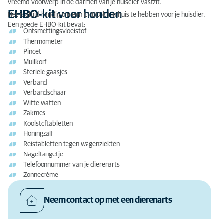
vreemd voorwerp in de darmen van je huisdier vastzit.
EHBO-kit voor honden
Het is altijd handig om een EHBO-kit in huis te hebben voor je huisdier.
Een goede EHBO-kit bevat:
Ontsmettingsvloeistof
Thermometer
Pincet
Muilkorf
Steriele gaasjes
Verband
Verbandschaar
Witte watten
Zakmes
Koolstoftabletten
Honingzalf
Reistabletten tegen wagenziekten
Nageltangetje
Telefoonnummer van je dierenarts
Zonnecrème
Neem contact op met een dierenarts