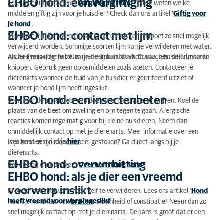
EHBO hond: een vergiftiging
Lees meer in ons artikel ‘
Vergiftiging hond
’. Wil je weten welke
middelen giftig zijn voor je huisdier? Check dan ons artikel ‘
Giftig voor
je hond
’.
EHBO hond: contact met lijm
Vloeibare lijm kan de huid van je hond irriteren en moet zo snel mogelijk
verwijderd worden. Sommige soorten lijm kan je verwijderen met water.
Andere verwijder je beter met een handdoek. Contacteer de fabrikant.
Als de lijm is uitgehard, zal je de lijm uit de vacht van je huisdier moeten
knippen. Gebruik geen oplosmiddelen zoals aceton. Contacteer je
dierenarts wanneer de huid van je huisdier er geïrriteerd uitziet of
wanneer je hond lijm heeft ingeslikt.
EHBO hond: een insectenbeten
Verwijder de angel door een doek over de plaats te wrijven. Koel de
plaats van de beet om zwelling en pijn tegen te gaan. Allergische
reacties komen regelmatig voor bij kleine huisdieren. Neem dan
onmiddellijk contact op met je dierenarts. Meer informatie over een
wespensteek vind je
hier
.
Is je hond in zijn mond of keel gestoken? Ga direct langs bij je
dierenarts.
EHBO hond: oververhitting
Raadpleeg onze artikels ‘
Oververhitting hond
’.
EHBO hond: als je dier een vreemd
voorwerp inslikt
Probeer het voorwerp nooit zelf te verwijderen. Lees ons artikel ‘
Hond
heeft vreemd voorwerp ingeslikt
’.
Heeft je hond last van
braken
, sloomheid of constipatie? Neem dan zo
snel mogelijk contact op met je dierenarts. De kans is groot dat er een