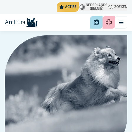
NEDERLANDS
ACTIES
ZOEKEN
(BELGIË)