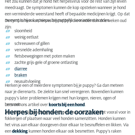
Het zou kunnen dat je hond het herpesvirus voor de rest van zijn leven
meedraagt. De symptomen kunnen de kop opsteken wanneer je hond
een verminderde weerstand heeft of bepaalde medicijnen krijgt. Op dat
moment is hij ook opnieuw besmettelijk voor andere honden.
De symptomen van herpes bij puppy’s die minder dan drie weken oud
zijn:
sloomheid
weinig eetlust
schreeuwen of gillen
versnelde ademhaling
fietsbewegingen met poten maken
zachte grijs-gele of groene ontlasting
diarree
braken
neusuitvloeiing
Herken je een of meerdere symptomen bij je puppy? Ga dan meteen
naar je dierenarts. De ziekte kan snel verergeren. Bovendien kunnen
puppy’s later problemen krijgen met hun longen, nieren, ogen of
hersenen.
Lees ook ons artikel over
koorts bij een hond
.
Herpes bij honden: de oorzaken
Alle honden zijn gevoelig voor herpes, maar het virus komt vooral voor in
fokkerijen of plaatsen waar veel honden samenzitten. Honden kunnen
het virus aan elkaar doorgeven door elkaar te besnuffelen en likken. Via
een
dekking
kunnen honden elkaar ook besmetten. Puppy’s raken