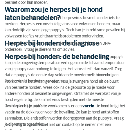
besmet door hun moeder.
Waarom zou je herpes bij je hond
laten behandelen?
De meeste honden raken door het herpesvirus besmet zonder iets te
merken. Herpes is een onschuldig virus voor volwassen honden, maar
kan dodelijk zijn voor jonge puppy’s. Toch kan je in zeldzame gevallen bij
volwassen teefjes vruchtbaarheidsproblemen ondervinden.
Herpes bij honden: de diagnose
Herpes bij je hond kan enkel worden vastgesteld door een DNA-
onderzoek. Vraag je dierenarts om advies.
Herpes bij honden: de behandeling
Een zieke puppy krijgt antibiotica en extra vocht. Bij niet-zieke puppy’s
kan je de omgevingstemperatuur verhogen om de lichaamstemperatuur
van je puppy naar omhoog te krijgen. Het virus sterft dan vanzelf. Zorg
dat de puppy’s de eerste dag voldoende moedermelk binnenkrijgen.
Dat versterkt hun immuunsysteem.
Voorkomen is beter dan genezen. Hou je zwangere hond uit de buurt
van besmette honden. Wees ook na de geboorte op je hoede voor
andere honden of besmette omgevingen. Ontsmet de werpkist van je
hond regelmatig. Je kan het virus bestrijden met de meeste
desinfecterende middelen.
Om herpes bij puppy’s te voorkomen is er een
vaccin
. Je hond krijgt het
vaccin na de dekking en voor de bevalling. Zo kan je hond antistoffen
aanmaken. Die antistoffen worden doorgegeven aan de puppy’s. Vraag
je dierenarts om advies.
Heb je nog vragen? Aarzel niet om contact op te nemen met een