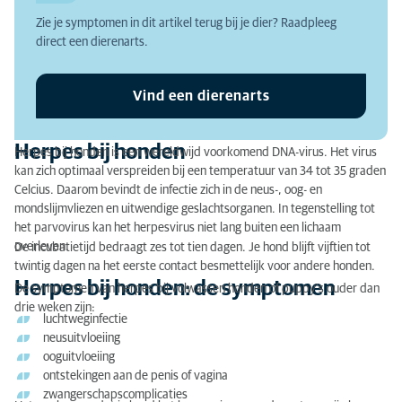
Zie je symptomen in dit artikel terug bij je dier? Raadpleeg
Herpes bij honden: de oorzaken
direct een dierenarts.
Waarom zou je herpes bij je hond laten behandelen?
Vind een dierenarts
Herpes bij honden: de diagnose
Herpes bij honden: de behandeling
Herpes bij honden
Herpes bij honden is een wereldwijd voorkomend DNA-virus. Het virus
kan zich optimaal verspreiden bij een temperatuur van 34 tot 35 graden
Celcius. Daarom bevindt de infectie zich in de neus-, oog- en
mondslijmvliezen en uitwendige geslachtsorganen. In tegenstelling tot
het parvovirus kan het herpesvirus niet lang buiten een lichaam
overleven.
De incubatietijd bedraagt zes tot tien dagen. Je hond blijft vijftien tot
twintig dagen na het eerste contact besmettelijk voor andere honden.
Herpes bij honden: de symptomen
De symptomen van herpes bij volwassen honden of puppy’s ouder dan
drie weken zijn:
luchtweginfectie
neusuitvloeiing
ooguitvloeiing
ontstekingen aan de penis of vagina
zwangerschapscomplicaties