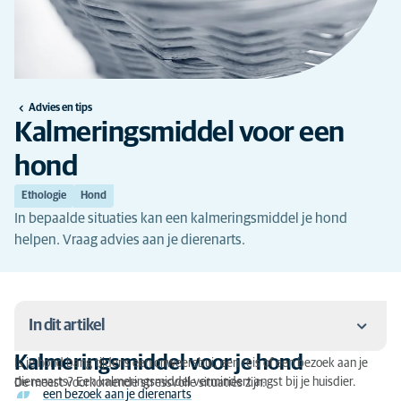
Advies en tips
Kalmeringsmiddel voor een
hond
Ethologie
Hond
In bepaalde situaties kan een kalmeringsmiddel je hond
helpen. Vraag advies aan je dierenarts.
In dit artikel
Kalmeringsmiddel voor je hond
Is je hond bang tijdens een onweersbui, een reis of een bezoek aan je
Kalmeringsmiddel voor je hond
dierenarts? Een kalmeringsmiddel vermindert angst bij je huisdier.
De meest voorkomende stressvolle situaties zijn:
een bezoek aan je dierenarts