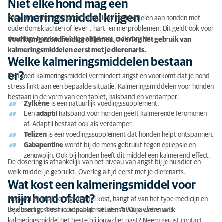
Niet elke hond mag een
kalmeringsmiddel krijgen
Pas op met het toedienen van kalmeringsmiddelen aan honden met
ouderdomsklachten of lever-, hart- en nierproblemen. Dit geldt ook voor
drachtige honden. Overleg altijd met je dierenarts.
Voorkom gezondheidsproblemen. Overleg het gebruik van
kalmeringsmiddelen eerst met je dierenarts.
Welke kalmeringsmiddelen bestaan
er?
Een goed kalmeringsmiddel vermindert angst en voorkomt dat je hond
stress linkt aan een bepaalde situatie. Kalmeringsmiddelen voor honden
bestaan in de vorm van een tablet, halsband en verdamper.
Zylkène
is een natuurlijk voedingssupplement.
Een
adaptil
halsband voor honden geeft kalmerende feromonen
af. Adaptil bestaat ook als verdamper.
Telizen
is een voedingssupplement dat honden helpt ontspannen.
Gabapentine
wordt bij de mens gebruikt tegen epilepsie en
zenuwpijn. Ook bij honden heeft dit middel een kalmerend effect.
De dosering is afhankelijk van het niveau van angst bij je huisdier en
welk middel je gebruikt. Overleg altijd eerst met je dierenarts.
Wat kost een kalmeringsmiddel voor
mijn hond of kat?
Hoeveel een kalmeringsmiddel kost, hangt af van het type medicijn en
de dosering. Neem contact op met een AniCura-dierenarts.
Is je hond gestrest in bepaalde situaties? Wil je weten welk
kalmeringsmiddel het beste bij jouw dier past? Neem gerust contact