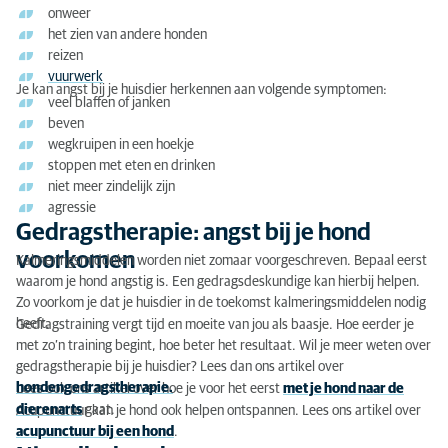
Gedragstherapie: angst bij je hond voorkomen
onweer
het zien van andere honden
Niet elke hond mag een kalmeringsmiddel krijgen
reizen
vuurwerk
Je kan angst bij je huisdier herkennen aan volgende symptomen:
Welke kalmeringsmiddelen bestaan er?
veel blaffen of janken
beven
Wat kost een kalmeringsmiddel voor mijn hond of
wegkruipen in een hoekje
kat?
stoppen met eten en drinken
niet meer zindelijk zijn
agressie
Gedragstherapie: angst bij je hond
voorkomen
Kalmeringsmiddelen worden niet zomaar voorgeschreven. Bepaal eerst
waarom je hond angstig is. Een gedragsdeskundige kan hierbij helpen.
Zo voorkom je dat je huisdier in de toekomst kalmeringsmiddelen nodig
heeft.
Gedragstraining vergt tijd en moeite van jou als baasje. Hoe eerder je
met zo’n training begint, hoe beter het resultaat. Wil je meer weten over
gedragstherapie bij je huisdier? Lees dan ons artikel over
hondengedragstherapie.
Lees ook ons artikel over hoe je voor het eerst
met je hond naar de
dierenarts
gaat.
Acupunctuur kan je hond ook helpen ontspannen. Lees ons artikel over
acupunctuur bij een hond
.