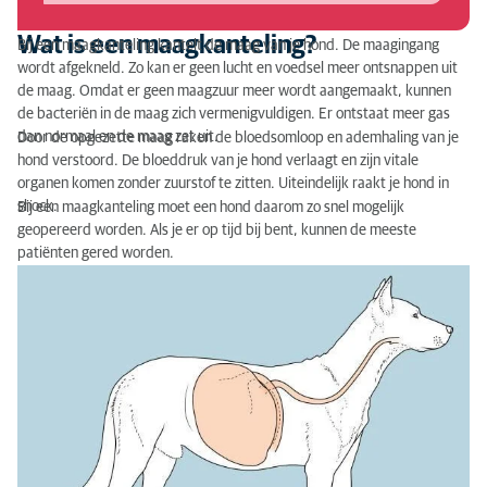
Wat kan je zelf aan een maagkanteling doen?
Wat is een maagkanteling?
Bij een maagkanteling kantelt de maag van je hond. De maagingang
Wanneer moet je naar een dierenarts?
wordt afgekneld. Zo kan er geen lucht en voedsel meer ontsnappen uit
de maag. Omdat er geen maagzuur meer wordt aangemaakt, kunnen
Diagnose van een maagkanteling
de bacteriën in de maag zich vermenigvuldigen. Er ontstaat meer gas
dan normaal en de maag zet uit.
Door de opgezette maag raken de bloedsomloop en ademhaling van je
De behandeling van een maagkanteling bij een hond
hond verstoord. De bloeddruk van je hond verlaagt en zijn vitale
organen komen zonder zuurstof te zitten. Uiteindelijk raakt je hond in
shock.
Bij een maagkanteling moet een hond daarom zo snel mogelijk
geopereerd worden. Als je er op tijd bij bent, kunnen de meeste
patiënten gered worden.