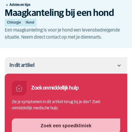
Advies en tips
Maagkanteling bij een hond
Chirurgie
Hond
Een maagkanteling is voor je hond een levensbedreigende
situatie. Neem direct contact op met je dierenarts.
In dit artikel
Wat is een maagkanteling?
Zoek onmiddellijk hulp
Symptomen maagkanteling bij een hond
Zie je symptomen in dit artikel terug bij je dier? Zoek
Oorzaken van een maagkanteling bij een hond
onmiddellijk medische hulp.
Waarom laat je een maagtorsie best zo snel mogelijk
behandelen?
Zoek een spoedkliniek