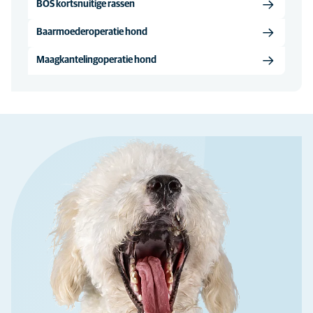
BOS kortsnuitige rassen
Baarmoederoperatie hond
Maagkantelingoperatie hond