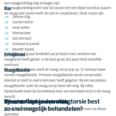
een maagkanteling nog verhogen zijn:
Een maagkanteling komt voor bij rassen met een diepe borstkas waarin
Ras
de maag veel ruimte heeft om zich te verplaatsen. Deze rassen zijn:
Deense dog
Gordon setter
Ierse setter
Weimaraner
Sint-bernard
Standaard poedel
Bassett hound
Als een eerste graad familielid van je hond in het verleden een
Erfelijkheid
maagtorsie heeft gehad, is de kans groot dat jouw hond hetzelfde
overkomt.
Bij een maagdilatatie zwelt de maag van je pup op. Er bestaan twee
Maagdilatatie
vormen maagdilatatie. Primaire maagdilatatie wordt veroorzaakt
doordat je hond te veel in één keer heeft gegeten. Bij een secundaire
maagdilatatie raakt de maag van je hond niet leeg. Bij reflux
bijvoorbeeld komt de darminhoud door een darmobstructie in de maag
terecht.
Waarom laat je een maagtorsie best
Beweging of stress na de maaltijd
Agressief of angstig temperament
zo snel mogelijk behandelen?
Bij een maagkanteling kunnen de volgende problemen kort na elkaar
optreden: