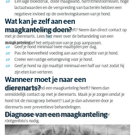
Een lage bloeddruk, dode maagwand, hartritmestoornissen, hoge
lactaatwaarden en de verspreiding van bacteriën hebben een
negatieve invloed op de overlevingskansen van je hond.
Wat kan je zelf aan een
maagkanteling doen?
Denk je dat je hond een maagtorsie heeft? Neem dan direct contact op
met je dierenarts. Lees
hier
meer over de behandeling van een
maagkanteling.
Je kan preventief het eetpatroon van je pup aanpassen.
Geef je hond minimaal twee maaltijden per dag.
Pas de hoeveelheid voeding aan aan de grootte van je hond.
Creëer een rustige eetomgeving voor je hond.
Geef je hond na zijn maaltijd minimaal een half uur rust zodat hij
zijn eten kan verteren.
Wanneer moet je naar een
dierenarts?
Vermoed je dat je hond een maagkanteling heeft? Neem dan
onmiddellijk contact op met je dierenarts. Maak je je zorgen omdat je
hond tot de risicogroep behoort? Laat je dan adviseren door je
dierenarts over preventieve behandelingen.
Diagnose van een maagkanteling
Om de diagnose van een maagkanteling te bevestigen zijn er
röntgenfoto’s nodig.