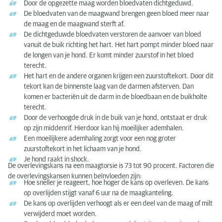
Door de opgezette maag worden bloedvaten dichtgeduwd.
De bloedvaten van de maagwand brengen geen bloed meer naar
de maag en de maagwand sterft af.
De dichtgeduwde bloedvaten verstoren de aanvoer van bloed
vanuit de buik richting het hart. Het hart pompt minder bloed naar
de longen van je hond. Er komt minder zuurstof in het bloed
terecht.
Het hart en de andere organen krijgen een zuurstoftekort. Door dit
tekort kan de binnenste laag van de darmen afsterven. Dan
komen er bacteriën uit de darm in de bloedbaan en de buikholte
terecht.
Door de verhoogde druk in de buik van je hond, ontstaat er druk
op zijn middenrif. Hierdoor kan hij moeilijker ademhalen.
Een moeilijkere ademhaling zorgt voor een nog groter
zuurstoftekort in het lichaam van je hond.
Je hond raakt in shock.
De overlevingskans na een maagtorsie is 73 tot 90 procent. Factoren die
de overlevingskansen kunnen beïnvloeden zijn:
Hoe sneller je reageert, hoe hoger de kans op overleven. De kans
op overlijden stijgt vanaf 6 uur na de maagkanteling.
De kans op overlijden verhoogt als er een deel van de maag of milt
verwijderd moet worden.