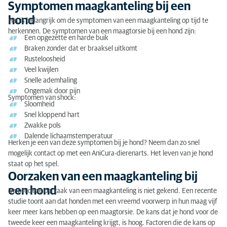
Symptomen maagkanteling bij een
hond
Het is belangrijk om de symptomen van een maagkanteling op tijd te
herkennen. De symptomen van een maagtorsie bij een hond zijn:
Een opgezette en harde buik
Braken zonder dat er braaksel uitkomt
Rusteloosheid
Veel kwijlen
Snelle ademhaling
Ongemak door pijn
Symptomen van shock:
Sloomheid
Snel kloppend hart
Zwakke pols
Dalende lichaamstemperatuur
Herken je een van deze symptomen bij je hond? Neem dan zo snel
mogelijk contact op met een AniCura-dierenarts. Het leven van je hond
staat op het spel.
Oorzaken van een maagkanteling bij
een hond
De precieze oorzaak van een maagkanteling is niet gekend. Een recente
studie toont aan dat honden met een vreemd voorwerp in hun maag vijf
keer meer kans hebben op een maagtorsie. De kans dat je hond voor de
tweede keer een maagkanteling krijgt, is hoog. Factoren die de kans op