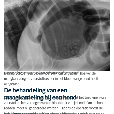
Röntgenfoto van een gekantelde maag bij een hond
Daarna volgt er een bloedonderzoek om te bepalen hoe ver de
maagkanteling de zuurstoftoevoer in het bloed van je hond heeft
aangetast.
De behandeling van een
maagkanteling bij een hond
De behandeling van een maagkanteling begint met het toedienen van
zuurstof en het verhogen van de bloeddruk van je hond. Om de hond te
redden, moet hij geopereerd worden. Tijdens de operatie wordt de
maag teruggedraaid en vastgezet.
Lees
hier
meer over de behandeling van een maagkanteling.