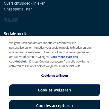
Overzicht spoedklinieken
Onze specialisten
Sociale media
We gebruiken cookies om inhoud en advertenties te
personaliseren, om functies voor sociale media te bieden en om
ons verkeer te analyseren. U kunt cookie-instellingen gebruiken
om uw voorkeuren te wijzigen.
Lees meer over ons
Cookies
cookiebeleid
(opens in a new tab)
. Klik op 'Cookies accepteren' om alle cookies te
Privacyverklaring
activeren of klik op 'Cookies weigeren' als u ze niet wilt.
Gebruiksvoorwaarden
Cookie-instellingen
Accessibility
Global Human Rights
AniCura is een partner van Mars, Inc © 2026
Cookies weigeren
Cookies accepteren
Cookie-instellingen