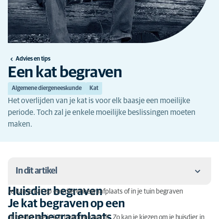
Advies en tips
Een kat begraven
Algemene diergeneeskunde
Kat
Het overlijden van je kat is voor elk baasje een moeilijke
periode. Toch zal je enkele moeilijke beslissingen moeten
maken.
In dit artikel
Huisdier begraven
Je kan je kat op een dierenbegraafplaats of in je tuin begraven
Huisdier begraven
Je kat begraven op een
dierenbegraafplaats
Jij beslist hoe je kat begraven wordt. Zo kan je kiezen om je huisdier in
Je kat begraven op een dierenbegraafplaats