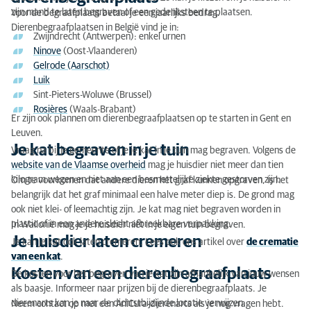
zijn mand te laten begraven of een gedenksteen te plaatsen.
Voor de begraafplaats betaal je een jaarlijks bedrag.
Je kat begraven in je tuin
Dierenbegraafplaatsen in België vind je in:
Zwijndrecht (Antwerpen): enkel urnen
Ninove
(Oost-Vlaanderen)
Je huisdier laten cremeren
Gelrode (Aarschot)
Luik
Kosten van een dierenbegraafplaats
Sint-Pieters-Woluwe (Brussel)
Rosières
(Waals-Brabant)
Er zijn ook plannen om dierenbegraafplaatsen op te starten in Gent en
Leuven.
Je kat begraven in je tuin
Vraag na bij je gemeente of je je kat in je tuin mag begraven. Volgens de
website van de Vlaamse overheid
mag je huisdier niet meer dan tien
kilogram wegen en niet aan een besmettelijke ziekte gestorven zijn.
Om te voorkomen dat andere dieren het graf kunnen opgraven, is het
belangrijk dat het graf minimaal een halve meter diep is. De grond mag
ook niet klei- of leemachtig zijn. Je kat mag niet begraven worden in
plastic of in een andere slecht afbreekbare verpakking.
In Wallonië mag je je huisdier niet in je eigen tuin begraven.
Je huisdier laten cremeren
Je kan je kat ook laten cremeren. Lees ook ons artikel over
de crematie
van een kat
.
Kosten van een dierenbegraafplaats
De kosten voor het begraven van je kat zijn afhankelijk van jouw wensen
als baasje. Informeer naar prijzen bij de dierenbegraafplaats. Je
dierenarts kan je naar de dichtstbijzijnde locatie verwijzen.
Neem contact op met een AniCura-dierenarts als je nog vragen hebt.