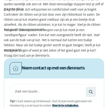
spelen namelijk ook een rol. Met deze eenvoudige stappen test je zelf of
je kat te dik is.
Zorg dat je kat zich ontspannen en comfortabel voelt voor je begint.
Controleer de ribben van je kat door over zijn ribbenkast te aaien. De
ribben van je kat moeten goed voelbaar zijn als je een beetje druk
uitoefent. Als de ribben uitsteken, is je kat te mager. Voel je de ribben
niet goed? Dan is je kat te dik.
Tussen de ribbenkast en de heupen van je kat moet je een
'zandloperfiguur' voelen. Een kat met overgewicht heeft dit niet. Voel
ook aan de buik van je kat. Het is normaal dat katten een buikje
hebben. Maar als dat buikje groter wordt en gaat hangen, heeft je kat
overgewicht.
Maak je je zorgen of weet je niet zeker of het goed gaat met je kat?
Vraag dan raad aan je dierenarts.
Neem contact op met een dierenarts
Tip!
U kunt zoeken op klinieknaam, stad of jouw locatie gebruiken om
klinieken bij u in de buurt te vinden.
Hoe in te schakelen.