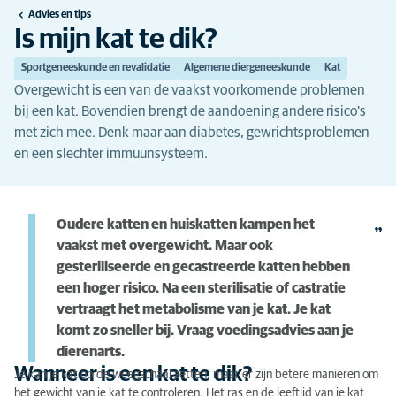
Advies en tips
Is mijn kat te dik?
Sportgeneeskunde en revalidatie
Algemene diergeneeskunde
Kat
Overgewicht is een van de vaakst voorkomende problemen
bij een kat. Bovendien brengt de aandoening andere risico's
met zich mee. Denk maar aan diabetes, gewrichtsproblemen
en een slechter immuunsysteem.
Oudere katten en huiskatten kampen het
vaakst met overgewicht. Maar ook
gesteriliseerde en gecastreerde katten hebben
een hoger risico. Na een sterilisatie of castratie
vertraagt het metabolisme van je kat. Je kat
komt zo sneller bij. Vraag voedingsadvies aan je
dierenarts.
Wanneer is een kat te dik?
Je kan je kat op de weegschaal zetten, maar er zijn betere manieren om
het gewicht van je kat te controleren. Het ras en de leeftijd van je kat