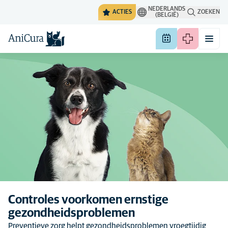
NEDERLANDS
ACTIES
ZOEKEN
(BELGIË)
Controles voorkomen ernstige
gezondheidsproblemen
Preventieve zorg helpt gezondheidsproblemen vroegtijdig