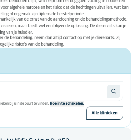
klier behouden blijft, wat helpt om het oog goed vochtig te houden en
oor algehele narcose en het risico dat de hechtingen uitvallen, wat kan
elling of ongemak zijn tijdens de herstelperiode.
fhankelijk van de ernst van de aandoening en de behandelingsmethode.
asseren, maar biedt wel een blijvende oplossing. De dierenarts kan je
ng van je huisdier.
 over de behandeling, neem dan altijd contact op met je dierenarts. Zij
gelijke risico’s van de behandeling.
eken bij u in de buurt te vinden.
Hoe in te schakelen.
Alle klinieken