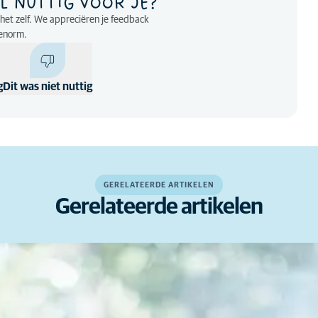
L NUTTIG VOOR JE?
p het zelf. We appreciëren je feedback
enorm.
g
Dit was niet nuttig
GERELATEERDE ARTIKELEN
Gerelateerde artikelen