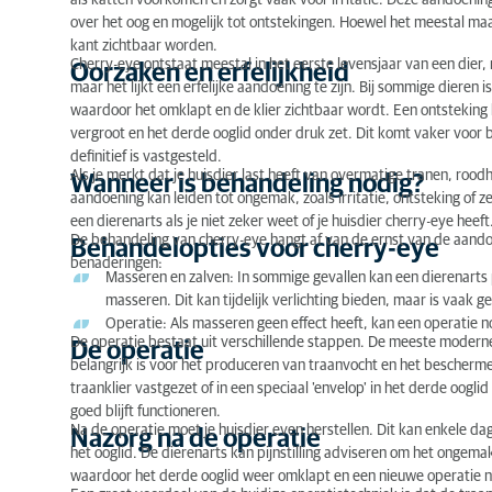
als katten voorkomen en zorgt vaak voor irritatie. Deze aandoenin
over het oog en mogelijk tot ontstekingen. Hoewel het meestal ma
Wanneer is behandeling nodig?
kant zichtbaar worden.
Cherry-eye ontstaat meestal in het eerste levensjaar van een dier,
Oorzaken en erfelijkheid
Behandelopties voor cherry-eye
maar het lijkt een erfelijke aandoening te zijn. Bij sommige dieren 
waardoor het omklapt en de klier zichtbaar wordt. Een ontsteking 
De operatie
vergroot en het derde ooglid onder druk zet. Dit komt vaker voor bi
definitief is vastgesteld.
Nazorg na de operatie
Als je merkt dat je huisdier last heeft van overmatige tranen, rood
Wanneer is behandeling nodig?
aandoening kan leiden tot ongemak, zoals irritatie, ontsteking of
Voor- en nadelen van de behandeling
een dierenarts als je niet zeker weet of je huisdier cherry-eye heeft
De behandeling van cherry-eye hangt af van de ernst van de aando
Behandelopties voor cherry-eye
Kosten van de behandeling
benaderingen:
Masseren en zalven: In sommige gevallen kan een dierenarts
masseren. Dit kan tijdelijk verlichting bieden, maar is vaak g
Raadpleeg altijd je dierenarts
Operatie: Als masseren geen effect heeft, kan een operatie no
De operatie bestaat uit verschillende stappen. De meeste moderne
De operatie
belangrijk is voor het produceren van traanvocht en het beschermen
traanklier vastgezet of in een speciaal 'envelop' in het derde ooglid
goed blijft functioneren.
Na de operatie moet je huisdier even herstellen. Dit kan enkele da
Nazorg na de operatie
het ooglid. De dierenarts kan pijnstilling adviseren om het ongem
waardoor het derde ooglid weer omklapt en een nieuwe operatie no