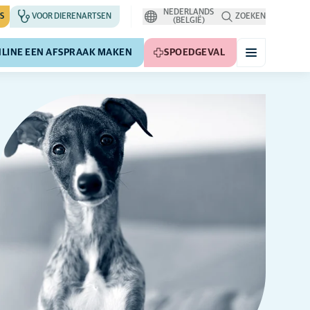
NEDERLANDS
S
VOOR DIERENARTSEN
ZOEKEN
(BELGIË)
LINE EEN AFSPRAAK MAKEN
SPOEDGEVAL