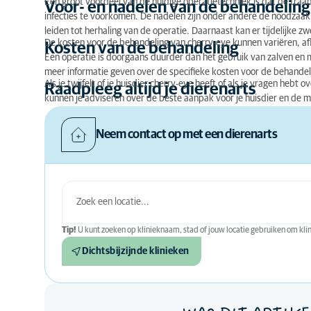
Een groot voordeel van de huidige operatietechniek is dat de traan
Voor- en nadelen van de behandeling
infecties te voorkomen. De nadelen zijn onder andere de noodzaak v
leiden tot herhaling van de operatie. Daarnaast kan er tijdelijke zw
De kosten voor de behandeling van cherry-eye kunnen variëren, a
Kosten van de behandeling
Een operatie is doorgaans duurder dan het gebruik van zalven en m
meer informatie geven over de specifieke kosten voor de behandeli
Als je twijfelt of je huisdier cherry-eye heeft of als je vragen hebt
Raadpleeg altijd je dierenarts
kunnen je adviseren over de beste aanpak voor je huisdier en de mo
Neem contact op met een dierenarts
Tip!
U kunt zoeken op klinieknaam, stad of jouw locatie gebruiken om klini
Dichtsbijzijnde klinieken