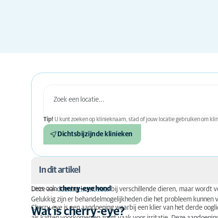
Tip!
U kunt zoeken op klinieknaam, stad of jouw locatie gebruiken om klini
Dichtsbijzijnde klinieken
In dit artikel
Lees ook:
cherry-eye hond
Deze aandoening komt voor bij verschillende dieren, maar wordt vo
Wat is cherry-eye?
Gelukkig zijn er behandelmogelijkheden die het probleem kunnen v
Cherry-eye is een aandoening waarbij een klier van het derde oogli
Wat is cherry-eye?
Oorzaken en erfelijkheid