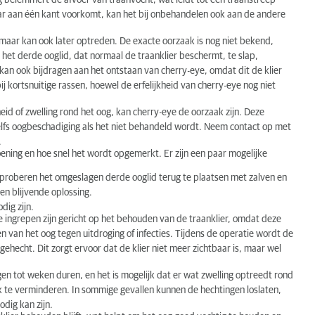
g belemmert de afvoer van traanvocht, wat leidt tot een traanstreep
ar aan één kant voorkomt, kan het bij onbehandelen ook aan de andere
 maar kan ook later optreden. De exacte oorzaak is nog niet bekend,
is het derde ooglid, dat normaal de traanklier beschermt, te slap,
kan ook bijdragen aan het ontstaan van cherry-eye, omdat dit de klier
j kortsnuitige rassen, hoewel de erfelijkheid van cherry-eye nog niet
heid of zwelling rond het oog, kan cherry-eye de oorzaak zijn. Deze
 zelfs oogbeschadiging als het niet behandeld wordt. Neem contact op met
.
ening en hoe snel het wordt opgemerkt. Er zijn een paar mogelijke
 proberen het omgeslagen derde ooglid terug te plaatsen met zalven en
een blijvende oplossing.
dig zijn.
 ingrepen zijn gericht op het behouden van de traanklier, omdat deze
 van het oog tegen uitdroging of infecties. Tijdens de operatie wordt de
 gehecht. Dit zorgt ervoor dat de klier niet meer zichtbaar is, maar wel
gen tot weken duren, en het is mogelijk dat er wat zwelling optreedt rond
ak te verminderen. In sommige gevallen kunnen de hechtingen loslaten,
dig kan zijn.