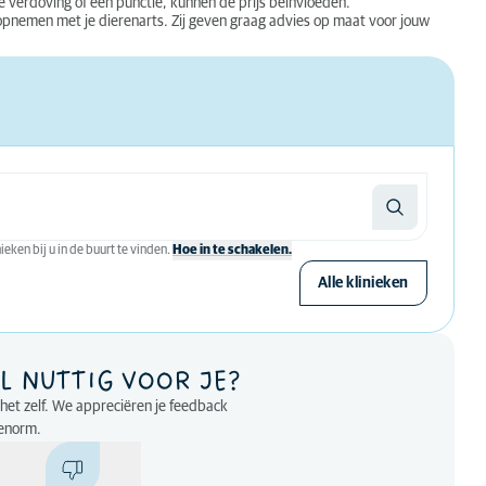
te verdoving of een punctie, kunnen de prijs beïnvloeden.
ct opnemen met je dierenarts. Zij geven graag advies op maat voor jouw
eken bij u in de buurt te vinden.
Hoe in te schakelen.
Alle klinieken
L NUTTIG VOOR JE?
p het zelf. We appreciëren je feedback
enorm.