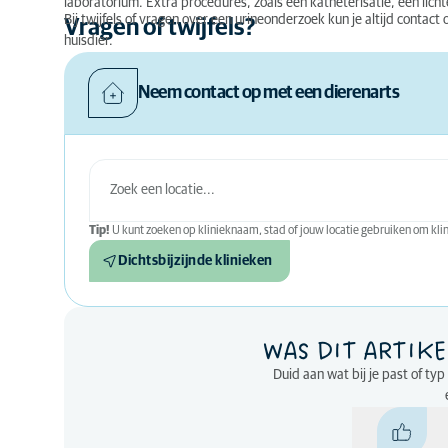
laboratorium. Extra procedures, zoals een katheterisatie, een lich
Bij twijfels of vragen over een urineonderzoek kun je altijd conta
Vragen of twijfels?
huisdier.
Neem contact op met een dierenarts
Tip!
U kunt zoeken op klinieknaam, stad of jouw locatie gebruiken om klini
Dichtsbijzijnde klinieken
WAS DIT ARTIKE
Duid aan wat bij je past of ty