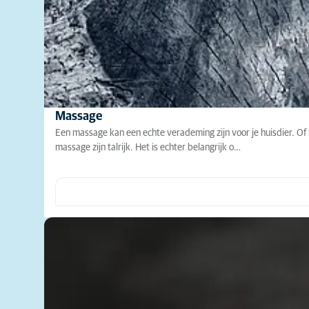
Massage
Een massage kan een echte verademing zijn voor je huisdier. Of 
massage zijn talrijk. Het is echter belangrijk o…