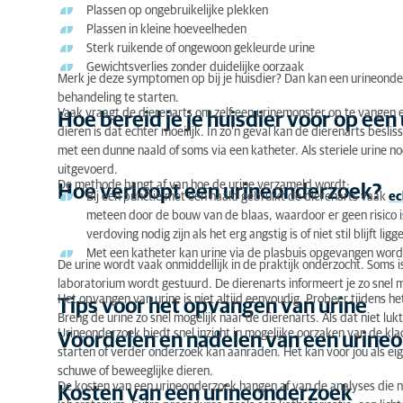
Plassen op ongebruikelijke plekken
Plassen in kleine hoeveelheden
Hoe verloopt een urineonderzoek?
Sterk ruikende of ongewoon gekleurde urine
Gewichtsverlies zonder duidelijke oorzaak
Tips voor het opvangen van urine
Merk je deze symptomen op bij je huisdier? Dan kan een urineond
behandeling te starten.
Voordelen en nadelen van een urineonderzoek
Vaak vraagt de dierenarts om zelf een urinemonster op te vangen e
Hoe bereid je je huisdier voor op ee
dieren is dat echter moeilijk. In zo’n geval kan de dierenarts besli
Kosten van een urineonderzoek
met een dunne naald of soms via een katheter. Als steriele urine n
uitgevoerd.
Vragen of twijfels?
De methode hangt af van hoe de urine verzameld wordt:
Hoe verloopt een urineonderzoek?
Bij een punctie met een naald gebruikt de dierenarts vaak
ec
meteen door de bouw van de blaas, waardoor er geen risico is o
verdoving nodig zijn als het erg angstig is of niet stil blijft ligg
Met een katheter kan urine via de plasbuis opgevangen worden
De urine wordt vaak onmiddellijk in de praktijk onderzocht. Soms 
laboratorium wordt gestuurd. De dierenarts informeert je zo snel m
Het opvangen van urine is niet altijd eenvoudig. Probeer tijdens he
Tips voor het opvangen van urine
Breng de urine zo snel mogelijk naar de dierenarts. Als dat niet lukt
Urineonderzoek biedt snel inzicht in mogelijke oorzaken van de kla
Voordelen en nadelen van een urine
starten of verder onderzoek kan aanraden. Het kan voor jou als eige
schuwe of beweeglijke dieren.
De kosten van een urineonderzoek hangen af van de analyses die nod
Kosten van een urineonderzoek