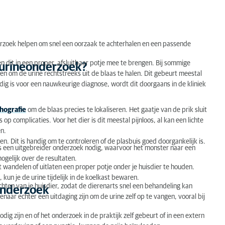
erzoek helpen om snel een oorzaak te achterhalen en een passende
n dit in een proper, afsluitbaar potje mee te brengen. Bij sommige
n urineonderzoek?
ssen om de urine rechtstreeks uit de blaas te halen. Dit gebeurt meestal
odig is voor een nauwkeurige diagnose, wordt dit doorgaans in de kliniek
hografie
om de blaas precies te lokaliseren. Het gaatje van de prik sluit
p complicaties. Voor het dier is dit meestal pijnloos, al kan een lichte
en.
. Dit is handig om te controleren of de plasbuis goed doorgankelijk is.
is een uitgebreider onderzoek nodig, waarvoor het monster naar een
ogelijk over de resultaten.
t wandelen of uitlaten een proper potje onder je huisdier te houden.
, kun je de urine tijdelijk in de koelkast bewaren.
chten van je huisdier, zodat de dierenarts snel een behandeling kan
onderzoek
naar echter een uitdaging zijn om de urine zelf op te vangen, vooral bij
ig zijn en of het onderzoek in de praktijk zelf gebeurt of in een extern