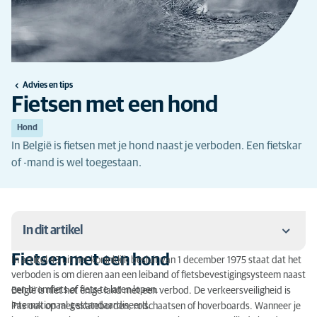
Advies en tips
Fietsen met een hond
Hond
In België is fietsen met je hond naast je verboden. Een fietskar
of -mand is wel toegestaan.
In dit artikel
Fietsen met een hond
In artikel 43 uit het koninklijk besluit van 1 december 1975 staat dat het
Fietsen met een hond
verboden is om dieren aan een leiband of fietsbevestigingsysteem naast
een bromfiets of fiets te laten lopen.
België is niet het enige land met een verbod. De verkeersveiligheid is
Wat is wel toegestaan?
internationaal gestandaardiseerd.
Pas ook op met skateborden, rolschaatsen of hoverboards. Wanneer je