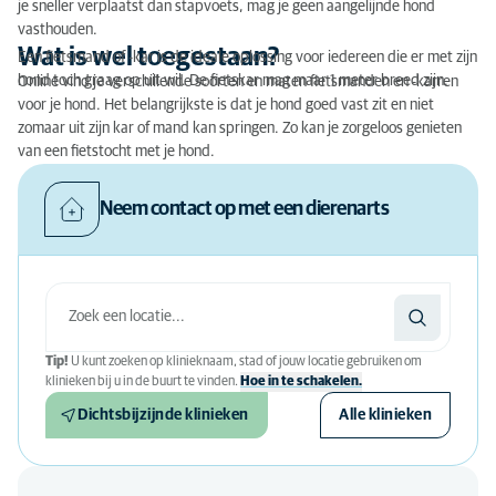
je sneller verplaatst dan stapvoets, mag je geen aangelijnde hond
vasthouden.
Wat is wel toegestaan?
Een fietsmand of -kar is de ideale oplossing voor iedereen die er met zijn
hond toch graag op uit wil. De fietskar mag maar 1 meter breed zijn.
Online vind je verschillende soorten en maten fietsmanden en -karren
voor je hond. Het belangrijkste is dat je hond goed vast zit en niet
zomaar uit zijn kar of mand kan springen. Zo kan je zorgeloos genieten
van een fietstocht met je hond.
Neem contact op met een dierenarts
Tip!
U kunt zoeken op klinieknaam, stad of jouw locatie gebruiken om
klinieken bij u in de buurt te vinden.
Hoe in te schakelen.
Dichtsbijzijnde klinieken
Alle klinieken