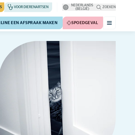
NEDERLANDS
S
VOOR DIERENARTSEN
ZOEKEN
(BELGIË)
LINE EEN AFSPRAAK MAKEN
SPOEDGEVAL