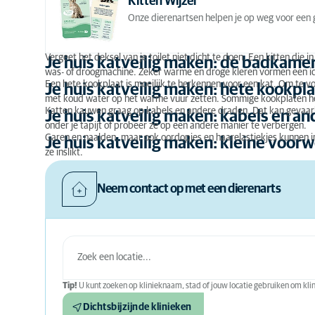
Kitten Wijzer
Je huis katveilig maken: hete kookplaten
Onze dierenartsen helpen je op weg voor een g
Je huis katveilig maken: kabels en andere draden
Vergeet het deksel van je toilet niet dicht te doen. Een kitten die in
Je huis katveilig maken: de badkame
was- of droogmachine. Zeker warme en droge kleren vormen een ide
Je huis katveilig maken: kleine voorwerpen
Een hete kookplaat is moeilijk te herkennen voor een kat. Om te vo
Je huis katveilig maken: hete kookpl
met koud water op het warme vuur zetten. Sommige kookplaten he
Katten kauwen graag op kabels en andere draden. Dat kan gevaarl
Je huis katveilig maken: kabels en a
onder je tapijt of probeer ze op een andere manier te verbergen.
Garen en naalden, maar ook oordopjes en haarelastiekjes kunnen in j
Je huis katveilig maken: kleine voor
ze inslikt.
Neem contact op met een dierenarts
Tip!
U kunt zoeken op klinieknaam, stad of jouw locatie gebruiken om klini
Dichtsbijzijnde klinieken