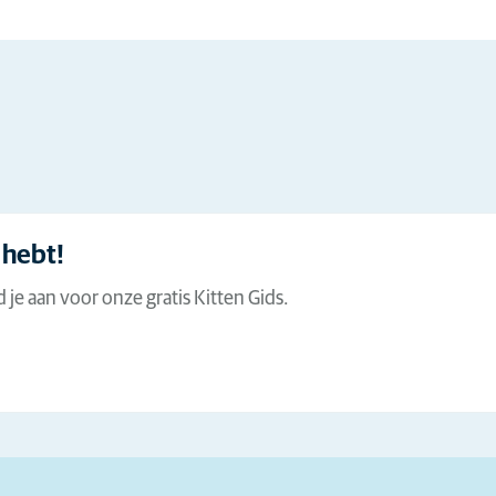
Hier meer over lezen
tteneigenaar. In de Kitten Wijzer
zen en feiten verzameld over
uwe harige familielid.
 hebt!
 je aan voor onze gratis Kitten Gids.