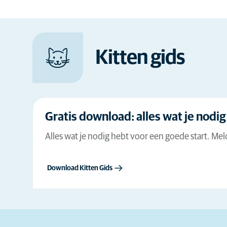
AniCura ondersteunt je graag in je nieuwe rol als ka
hebben we met onze dierenartsen onze beste advie
hoe je een veilig en fijn leven kunt leiden met je nie
Kitten gids
Hier meer over lezen
Gratis download: alles wat je nodig
Alles wat je nodig hebt voor een goede start. Meld
Download Kitten Gids