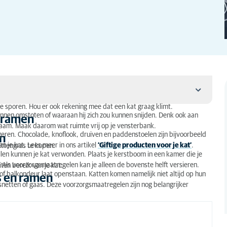
 te sporen. Hou er ook rekening mee dat een kat graag klimt.
kunnen omstoten of waaraan hij zich zou kunnen snijden. Denk ook aan
n ramen
raam. Maak daarom wat ruimte vrij op je vensterbank.
ingeren. Chocolade, knoflook, druiven en paddenstoelen zijn bijvoorbeeld
en
n je kat. Lees meer in ons artikel
‘Giftige producten voor je kat’
.
kattengras te kopen.
en kunnen je kat verwonden. Plaats je kerstboom in een kamer die je
. Als voorzorgsmaatregelen kan je alleen de bovenste helft versieren.
en bereik van je kat.
of balkondeur laat openstaan. Katten komen namelijk niet altijd op hun
s en ramen
snetten of gaas. Deze voorzorgsmaatregelen zijn nog belangrijker