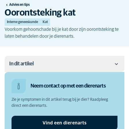
Advies en tips
Oorontsteking kat
Interne geneeskunde
Kat
Voorkom gehoorschade bij je kat door zijn oorontsteking te
laten behandelen door je dierenarts.
In dit artikel
Oorontsteking kat
Neem contact op met een dierenarts
Oorontsteking kat: de symptomen
Zie je symptomen in dit artikel terug bij je dier? Raadpleeg
Oorontsteking kat: de oorzaak
direct een dierenarts.
Waarom zou je een oorontsteking bij je kat laten
behandelen?
Vind een dierenarts