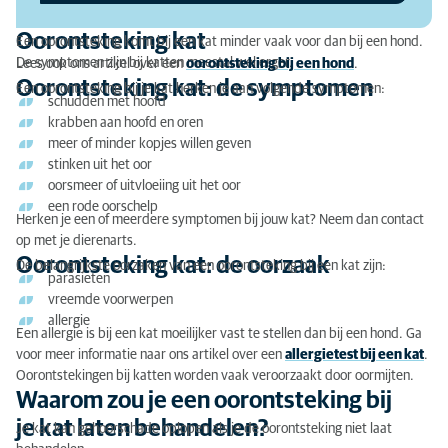
Oorontsteking kat: de diagnose
Oorontsteking kat
Een oorontsteking komt bij een kat minder vaak voor dan bij een hond.
Oorontsteking kat: de behandeling
De symptomen zijn bij katten meestal wel erger.
Lees ook ons artikel over een
oorontsteking bij een hond
.
Oorontsteking kat: de symptomen
Een oorontsteking bij je kat herken je aan volgende symptomen:
schudden met hoofd
krabben aan hoofd en oren
meer of minder kopjes willen geven
stinken uit het oor
oorsmeer of uitvloeiing uit het oor
een rode oorschelp
Herken je een of meerdere symptomen bij jouw kat? Neem dan contact
op met je dierenarts.
Oorontsteking kat: de oorzaak
De belangrijkste oorzaken van een oorontsteking bij een kat zijn:
parasieten
vreemde voorwerpen
allergie
Een allergie is bij een kat moeilijker vast te stellen dan bij een hond. Ga
voor meer informatie naar ons artikel over een
allergietest bij een kat
.
Oorontstekingen bij katten worden vaak veroorzaakt door oormijten.
Waarom zou je een oorontsteking bij
je kat laten behandelen?
Je kat kan gehoorschade oplopen als je de oorontsteking niet laat