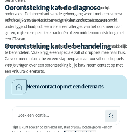
behandelen.
Oorontsteking kat: de diagnose
Je dierenarts stelt een oorontsteking vast door een lichamelijk
onderzoek. De binnenkant van de gehoorgang wordt met een camera
bekeken. Soms worden de oren van je kat onder narcose gespoeld.
Afhankelijk van de resultaten volgt er een onderzoek naar een
onderliggend huidprobleem zoals een allergie, van het oorsmeer naar
gisten, mijten en specifieke bacteriën of een middenoorontsteking met
een CT-scan.
Oorontsteking kat: de behandeling
Afhankelijk van de oorzaak is een oorontsteking bij je kat vaak makkelijk
te behandelen. Vaak krijg je een speciale zalf of druppels mee naar huis.
Ga voor meer informatie en een stappenplan naar oorzalf en -druppels
voor een kat.
Heb je vragen over een oorontsteking bij je kat? Neem contact op met
een AniCura-dierenarts.
Neem contact op met een dierenarts
Tip!
U kunt zoeken op klinieknaam, stad of jouw locatie gebruiken om