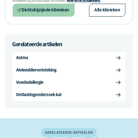
klinieken bij u in de buurt te vinden.
Hoe in te schakelen.
Dichtsbijzijnde klinieken
Alle klinieken
Gerelateerde artikelen
Astma
Alvleesklierontsteking
Voedselallergie
Ontlastingonderzoek kat
GERELATEERDE ARTIKELEN