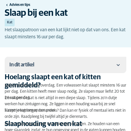
Advies en tips
Slaap bij een kat
Kat
Het slaappatroon van een kat lijkt niet op dat van ons. Een kat
slaapt minstens 16 uur per dag.
In dit artikel
Hoelang slaapt een kat of kitten
Hoelang slaapt een kat of kitten gemiddeld?
gemiddeld?
Katten slapen vooral overdag. Een volwassen kat slaapt minstens 16 uur
per dag. Een kitten heeft meer slaap nodig. Ze slapen maar liefst 20 tot
Slaaphouding van een kat
24 uur per dag.
Een slapende kat is niet altijd in een diepe slaap. Tijdens zo’n dutje
werken hun zintuigen nog. Ze liggen in een houding waarbij ze snel
Waarom zou je jouw kat mee in bed laten slapen?
kunnen reageren op een prooi.
Slaapt je kat langer dan anders? Dan kan er fysiek of mentaal iets niet in
Waarom willen katten mee in bed slapen?
orde zijn. Raadpleeg bij twijfel altijd je dierenarts.
Slaaphouding van een kat
Katten slapen graag met een dekentje of kussen. Ze houden van een
Wat moet je doen als je kat snurkt?
hoge slaapplek zodat ze hun omgeving goed in de gaten kunnen houden.