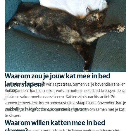
Waarom zou je jouw kat mee in bed
laten slapen?
Met je kat in bed slapen verlaagt stress. Samen val je bovendien sneller
in slaap.
Aan de andere kant kan je kat vuil van buiten mee in bed brengen. Je zal
je lakens vaker moeten verschonen. Katten zijn ’s nachts actief. Ze
kunnen je meerdere keren onbewust uit je slaap halen. Bovendien kan je
makkelijker huidinfecties oplopen zoals ringworm.
Wanneer je allergisch bent, is het niet aangeraden om samen met je kat
te slapen.
Waarom willen katten mee in bed