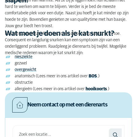
slapen?
Katten houden van warmte. Als ze bij je liggen hoeft hun lichaam niet
hard te werken om warm te blijven. Verder is je bed de meeste
comfortabele plek voor een dutje. Naast jou hoeft je kat minder op zijn
hoede te zijn. Bovendien genieten ze van qualitytime met hun baasje.
Jouw geur biedt hen troost.
Wat moet je doen als je kat snurkt?
Een ontspannen kat of een kat in een diepe slaap snurkt af en toe.
Consequent en langdurig snurken kan een symptoom zijn van een
onderliggend probleem. Raadpleeg je dierenarts bij twijfel. Mogelijke
medische redenen waarom je kat snurkt zijn:
niesziekte
gezwel
overgewicht
anatomisch (Lees meer in ons artikel over
BOS
.)
obstructie
allergieën (Lees meer in ons artikel over
hooikoorts
.)
Neem contact op met een dierenarts