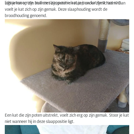
lichaamswarmte. In deze slaappositie laat je jouw kat best met rust.
Ligt je kat op zijn buik met zijn poten en staart onder zijn lichaam? Dan
voelt je kat zich op zijn gemak. Deze slaaphouding wordt de
broodhouding genoemd.
Een kat die zijn poten uitstrekt, voelt zich erg op zijn gemak. Stoor je kat
niet wanneer hij in deze slaappositie ligt.