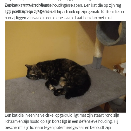
Zorg voor meerdere slaapplekken in huis.
Een kat kan in verschillende houdingen slapen. Een kat die op zijn rug
ligt, voelt zich op zijn gemak.
Ligt je kat op zijn zij? Dan voelt hij zich ook op zijn gemak. Katten die op
hun zij liggen zijn vaak in een diepe slaap. Laat hen dan met rust.
Een kat die in een halve cirkel opgekruld ligt met zijn staart rond zijn
lichaam en zijn hoofd op zijn borst ligt in een defensieve houding. Hij
beschermt zijn lichaam tegen potentieel gevaar en behoudt zijn