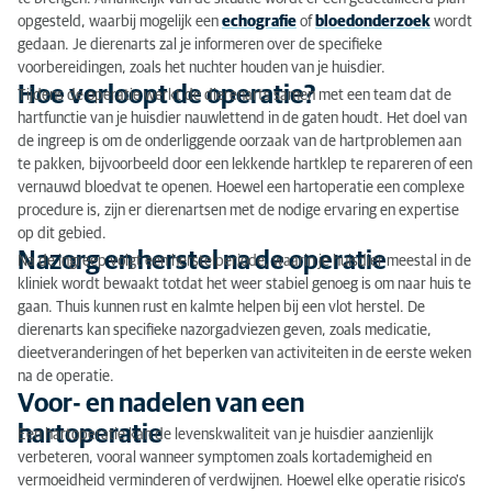
Vragen of twijfels?
opgesteld, waarbij mogelijk een
echografie
of
bloedonderzoek
wordt
gedaan. Je dierenarts zal je informeren over de specifieke
voorbereidingen, zoals het nuchter houden van je huisdier.
Hoe verloopt de operatie?
Tijdens de operatie werkt de dierenarts samen met een team dat de
hartfunctie van je huisdier nauwlettend in de gaten houdt. Het doel van
de ingreep is om de onderliggende oorzaak van de hartproblemen aan
te pakken, bijvoorbeeld door een lekkende hartklep te repareren of een
vernauwd bloedvat te openen. Hoewel een hartoperatie een complexe
procedure is, zijn er dierenartsen met de nodige ervaring en expertise
op dit gebied.
Nazorg en herstel na de operatie
Na de ingreep volgt een herstelperiode, waarin je huisdier meestal in de
kliniek wordt bewaakt totdat het weer stabiel genoeg is om naar huis te
gaan. Thuis kunnen rust en kalmte helpen bij een vlot herstel. De
dierenarts kan specifieke nazorgadviezen geven, zoals medicatie,
dieetveranderingen of het beperken van activiteiten in de eerste weken
na de operatie.
Voor- en nadelen van een
hartoperatie
Een hartoperatie kan de levenskwaliteit van je huisdier aanzienlijk
verbeteren, vooral wanneer symptomen zoals kortademigheid en
vermoeidheid verminderen of verdwijnen. Hoewel elke operatie risico's