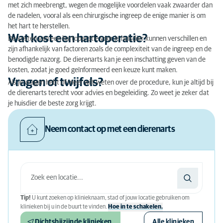
met zich meebrengt, wegen de mogelijke voordelen vaak zwaarder dan
de nadelen, vooral als een chirurgische ingreep de enige manier is om
het hart te herstellen.
Wat kost een hartoperatie?
De kosten van een hartoperatie voor je huisdier kunnen verschillen en
zijn afhankelijk van factoren zoals de complexiteit van de ingreep en de
benodigde nazorg. De dierenarts kan je een inschatting geven van de
kosten, zodat je goed geïnformeerd een keuze kunt maken.
Vragen of twijfels?
Als je vragen hebt of meer wilt weten over de procedure, kun je altijd bij
de dierenarts terecht voor advies en begeleiding. Zo weet je zeker dat
je huisdier de beste zorg krijgt.
Neem contact op met een dierenarts
Tip!
U kunt zoeken op klinieknaam, stad of jouw locatie gebruiken om
klinieken bij u in de buurt te vinden.
Hoe in te schakelen.
Dichtsbijzijnde klinieken
Alle klinieken