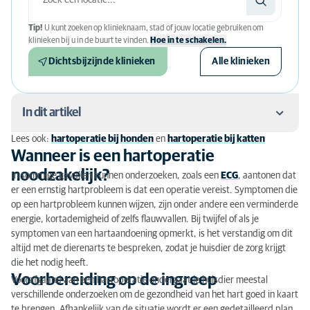
Tip!
U kunt zoeken op klinieknaam, stad of jouw locatie gebruiken om
klinieken bij u in de buurt te vinden.
Hoe in te schakelen.
Dichtsbijzijnde klinieken
Alle klinieken
In dit artikel
Lees ook:
hartoperatie bij honden
en
hartoperatie bij katten
Wanneer is een hartoperatie noodzakelijk?
Wanneer is een hartoperatie
noodzakelijk?
In sommige gevallen kunnen onderzoeken, zoals een
ECG
, aantonen dat
Voorbereiding op de ingreep
er een ernstig hartprobleem is dat een operatie vereist. Symptomen die
op een hartprobleem kunnen wijzen, zijn onder andere een verminderde
Hoe verloopt de operatie?
energie, kortademigheid of zelfs flauwvallen. Bij twijfel of als je
symptomen van een hartaandoening opmerkt, is het verstandig om dit
Nazorg en herstel na de operatie
altijd met de dierenarts te bespreken, zodat je huisdier de zorg krijgt
Voor- en nadelen van een hartoperatie
die het nodig heeft.
Voorbereiding op de ingreep
Voorafgaand aan een hartoperatie ondergaat je huisdier meestal
Wat kost een hartoperatie?
verschillende onderzoeken om de gezondheid van het hart goed in kaart
te brengen. Afhankelijk van de situatie wordt er een gedetailleerd plan