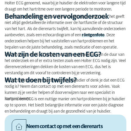
Holter ECG genoemd, waarbij je huisdier de elektroden voor langere tijd
draagt om het hartritme over een langere periode te monitoren.
Behandeling en vervolgonderzoek
Een ECG is een belangrijk onderdeel van het onderzoek, maar het geeft
niet altijd gedetailleerde informatie over de hartfunctie of de structuur
van het hart. Als de dierenarts twijfelt, kan hij aanvullende onderzoeken
aanbevelen, zoals een echocardiogram of een
röntgenfoto
. Deze
onderzoeken helpen bij het vaststellen van hartproblemen en het
bepalen van de juiste behandeling, zoals medicatie of een operatie.
Wat zijn de kosten van een ECG?
De kosten van een ECG kunnen verschillen, afhankelijk van de duur van
het onderzoek en of er extra testen zoals een Holter ECG nodig zijn. Veel
dierenverzekeringen dekken de kosten van een ECG, dus het is
verstandig om dit vooraf te controleren bij je verzekering.
Wat te doen bij twijfels?
Heb je twijfels over het hartritme van je huisdier of denk je dat een ECG
nodig is? Neem dan contact op met een dierenarts voor advies. Vaak
kunnen zij je verder helpen of doorverwijzen naar een specialist in
hartproblemen.
Kortom, een ECG is een nuttige manier om hartproblemen bij je huisdier
op te sporen. Het biedt belangrijke informatie voor een juiste diagnose
en behandeling en draagt bij aan de gezondheid van je huisdier.
Neem contact op met een dierenarts