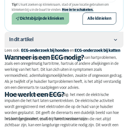
Tip!
U kunt zoeken op klinieknaam, stad of jouw locatie gebruiken om
klinieken bij u in de buurt te vinden.
Hoe in te schakelen.
Dichtsbijzijnde klinieken
Alle klinieken
In dit artikel
Lees ook:
ECG-onderzoek bij honden
en
ECG-onderzoek bij katten
Wanneer is een ECG nodig?
Wanneer is een ECG nodig?
Een ECG wordt aangeraden als er vermoeden is van hartproblemen,
zoals een onregelmatig hartritme, hartruis of andere afwijkingen in de
Hoe werkt een ECG?
werking van het hart. Dit kan zich uiten in symptomen zoals
vermoeidheid, ademhalingsmoeilijkheden, zwakte of ongewoon gedrag.
Behandeling en vervolgonderzoek
Als je twijfelt of je huisdier hartproblemen heeft, is het altijd verstandig
om een dierenarts te raadplegen voor advies.
Wat zijn de kosten van een ECG?
Hoe werkt een ECG?
Het principe van een ECG is eenvoudig: het meet de elektrische
impulsen die het hart laten samentrekken. De elektrische activiteit
Wat te doen bij twijfels?
wordt geregistreerd met elektroden die op de huid van je huisdier
worden geplaatst. Dit geeft de dierenarts een duidelijk beeld van hoe
het hart functioneert en of er ritmestoornissen zijn.
In sommige gevallen, zoals bij hartritmestoornissen die niet altijd
zichtbaar zijn, kan een langdurige registratie nodig zijn. Dit wordt een