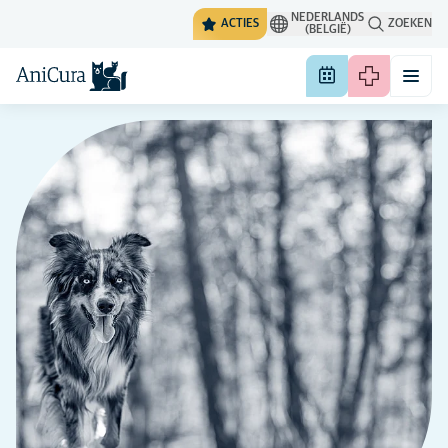
NEDERLANDS
ACTIES
ZOEKEN
(BELGIË)