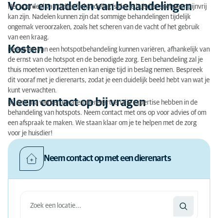
Voor- en nadelen van behandelingen
Het voordeel van tijdige behandeling is dat je huisdier snel weer pijnvrij
kan zijn. Nadelen kunnen zijn dat sommige behandelingen tijdelijk
ongemak veroorzaken, zoals het scheren van de vacht of het gebruik
van een kraag.
Kosten
De kosten van een hotspotbehandeling kunnen variëren, afhankelijk van
de ernst van de hotspot en de benodigde zorg. Een behandeling zal je
thuis moeten voortzetten en kan enige tijd in beslag nemen. Bespreek
dit vooraf met je dierenarts, zodat je een duidelijk beeld hebt van wat je
kunt verwachten.
Neem contact op bij vragen
Bij AniCura werken ervaren dierenartsen die expertise hebben in de
behandeling van hotspots. Neem contact met ons op voor advies of om
een afspraak te maken. We staan klaar om je te helpen met de zorg
voor je huisdier!
Neem contact op met een dierenarts