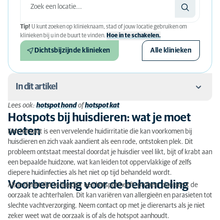
Tip!
U kunt zoeken op klinieknaam, stad of jouw locatie gebruiken om
klinieken bij u in de buurt te vinden.
Hoe in te schakelen.
Dichtsbijzijnde klinieken
Alle klinieken
In dit artikel
Lees ook:
hotspot hond
of
hotspot kat
Hotspots bij huisdieren: wat je moet weten
Hotspots bij huisdieren: wat je moet
weten
Een hotspot is een vervelende huidirritatie die kan voorkomen bij
Voorbereiding voor de behandeling
huisdieren en zich vaak aandient als een rode, ontstoken plek. Dit
probleem ontstaat meestal doordat je huisdier veel likt, bijt of krabt aan
Hoe werkt de behandeling?
een bepaalde huidzone, wat kan leiden tot oppervlakkige of zelfs
diepere huidinfecties als het niet op tijd behandeld wordt.
Wanneer is behandeling nodig?
Voorbereiding voor de behandeling
Als je denkt dat je huisdier een hotspot heeft, probeer dan eerst de
Nazorg
oorzaak te achterhalen. Dit kan variëren van allergieën en parasieten tot
slechte vachtverzorging. Neem contact op met je dierenarts als je niet
Voor- en nadelen van behandelingen
zeker weet wat de oorzaak is of als de hotspot aanhoudt.