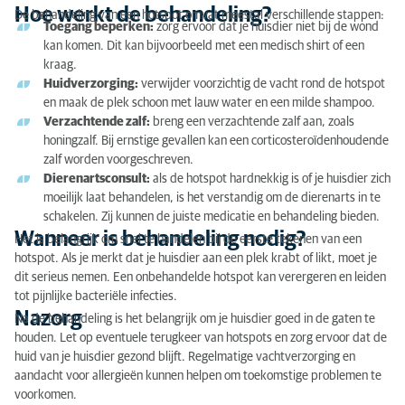
Hoe werkt de behandeling?
De behandeling van een hotspot omvat meestal verschillende stappen:
Kosten
Toegang beperken:
zorg ervoor dat je huisdier niet bij de wond
kan komen. Dit kan bijvoorbeeld met een medisch shirt of een
Neem contact op bij vragen
kraag.
Huidverzorging:
verwijder voorzichtig de vacht rond de hotspot
en maak de plek schoon met lauw water en een milde shampoo.
Verzachtende zalf:
breng een verzachtende zalf aan, zoals
honingzalf. Bij ernstige gevallen kan een corticosteroïdenhoudende
zalf worden voorgeschreven.
Dierenartsconsult:
als de hotspot hardnekkig is of je huisdier zich
moeilijk laat behandelen, is het verstandig om de dierenarts in te
schakelen. Zij kunnen de juiste medicatie en behandeling bieden.
Wanneer is behandeling nodig?
Het is belangrijk om snel te handelen bij de eerste tekenen van een
hotspot. Als je merkt dat je huisdier aan een plek krabt of likt, moet je
dit serieus nemen. Een onbehandelde hotspot kan verergeren en leiden
tot pijnlijke bacteriële infecties.
Nazorg
Na de behandeling is het belangrijk om je huisdier goed in de gaten te
houden. Let op eventuele terugkeer van hotspots en zorg ervoor dat de
huid van je huisdier gezond blijft. Regelmatige vachtverzorging en
aandacht voor allergieën kunnen helpen om toekomstige problemen te
voorkomen.