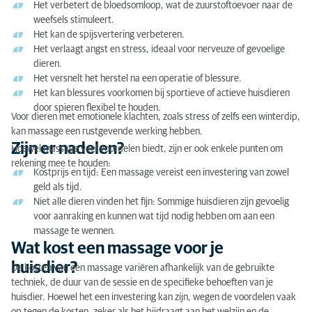
Het verbetert de bloedsomloop, wat de zuurstoftoevoer naar de
weefsels stimuleert.
Het kan de spijsvertering verbeteren.
Het verlaagt angst en stress, ideaal voor nerveuze of gevoelige
dieren.
Het versnelt het herstel na een operatie of blessure.
Het kan blessures voorkomen bij sportieve of actieve huisdieren
door spieren flexibel te houden.
Voor dieren met emotionele klachten, zoals stress of zelfs een winterdip,
kan massage een rustgevende werking hebben.
Zijn er nadelen?
Hoewel massage veel voordelen biedt, zijn er ook enkele punten om
rekening mee te houden:
Kostprijs en tijd: Een massage vereist een investering van zowel
geld als tijd.
Niet alle dieren vinden het fijn: Sommige huisdieren zijn gevoelig
voor aanraking en kunnen wat tijd nodig hebben om aan een
massage te wennen.
Wat kost een massage voor je
huisdier?
De kosten van een massage variëren afhankelijk van de gebruikte
techniek, de duur van de sessie en de specifieke behoeften van je
huisdier. Hoewel het een investering kan zijn, wegen de voordelen vaak