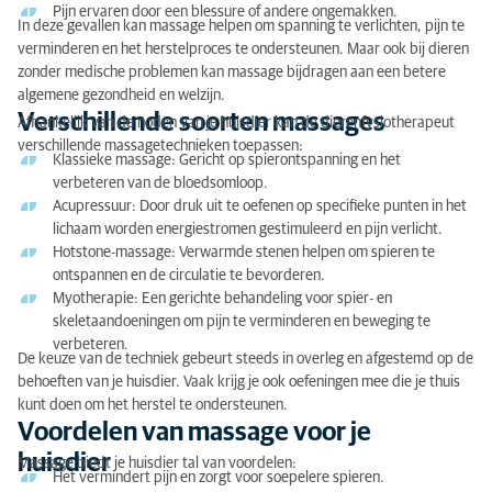
Pijn ervaren door een blessure of andere ongemakken.
In deze gevallen kan massage helpen om spanning te verlichten, pijn te
Een waardevolle aanvulling op de zorg
verminderen en het herstelproces te ondersteunen. Maar ook bij dieren
zonder medische problemen kan massage bijdragen aan een betere
algemene gezondheid en welzijn.
Verschillende soorten massages
Afhankelijk van de noden van je huisdier kan de dierenfysiotherapeut
verschillende massagetechnieken toepassen:
Klassieke massage: Gericht op spierontspanning en het
verbeteren van de bloedsomloop.
Acupressuur: Door druk uit te oefenen op specifieke punten in het
lichaam worden energiestromen gestimuleerd en pijn verlicht.
Hotstone-massage: Verwarmde stenen helpen om spieren te
ontspannen en de circulatie te bevorderen.
Myotherapie: Een gerichte behandeling voor spier- en
skeletaandoeningen om pijn te verminderen en beweging te
verbeteren.
De keuze van de techniek gebeurt steeds in overleg en afgestemd op de
behoeften van je huisdier. Vaak krijg je ook oefeningen mee die je thuis
kunt doen om het herstel te ondersteunen.
Voordelen van massage voor je
huisdier
Massage biedt je huisdier tal van voordelen:
Het vermindert pijn en zorgt voor soepelere spieren.