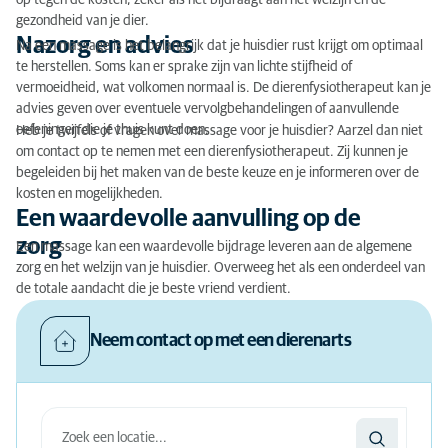
op tegen de kosten, zeker als het bijdraagt aan het welzijn en de
gezondheid van je dier.
Nazorg en advies
Na een massage is het belangrijk dat je huisdier rust krijgt om optimaal
te herstellen. Soms kan er sprake zijn van lichte stijfheid of
vermoeidheid, wat volkomen normaal is. De dierenfysiotherapeut kan je
advies geven over eventuele vervolgbehandelingen of aanvullende
oefeningen die je thuis kunt doen.
Heb je twijfels of vragen over massage voor je huisdier? Aarzel dan niet
om contact op te nemen met een dierenfysiotherapeut. Zij kunnen je
begeleiden bij het maken van de beste keuze en je informeren over de
kosten en mogelijkheden.
Een waardevolle aanvulling op de
zorg
Een massage kan een waardevolle bijdrage leveren aan de algemene
zorg en het welzijn van je huisdier. Overweeg het als een onderdeel van
de totale aandacht die je beste vriend verdient.
Neem contact op met een dierenarts