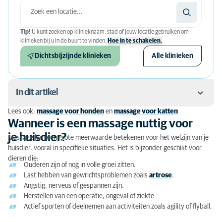
Tip!
U kunt zoeken op klinieknaam, stad of jouw locatie gebruiken om
klinieken bij u in de buurt te vinden.
Hoe in te schakelen.
Dichtsbijzijnde klinieken
Alle klinieken
In dit artikel
Lees ook:
massage voor honden
en
massage voor katten
Wanneer is een massage nuttig voor je huisdier?
Wanneer is een massage nuttig voor
je huisdier?
Massage kan een grote meerwaarde betekenen voor het welzijn van je
Verschillende soorten massages
huisdier, vooral in specifieke situaties. Het is bijzonder geschikt voor
dieren die:
Voordelen van massage voor je huisdier
Ouderen zijn of nog in volle groei zitten.
Last hebben van gewrichtsproblemen zoals
artrose
.
Zijn er nadelen?
Angstig, nerveus of gespannen zijn.
Herstellen van een operatie, ongeval of ziekte.
Wat kost een massage voor je huisdier?
Actief sporten of deelnemen aan activiteiten zoals agility of flyball.
Nazorg en advies