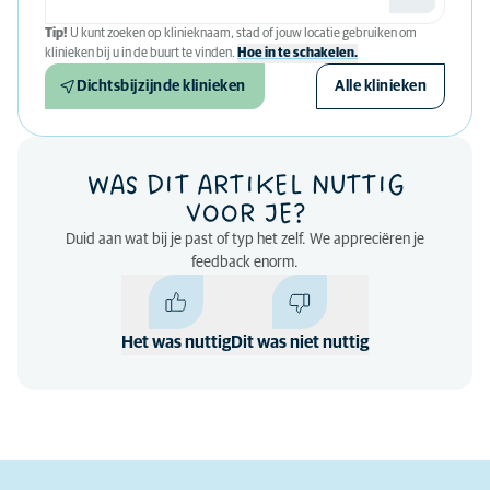
Tip!
U kunt zoeken op klinieknaam, stad of jouw locatie gebruiken om
klinieken bij u in de buurt te vinden.
Hoe in te schakelen.
Dichtsbijzijnde klinieken
Alle klinieken
WAS DIT ARTIKEL NUTTIG
VOOR JE?
Duid aan wat bij je past of typ het zelf. We appreciëren je
feedback enorm.
Het was nuttig
Dit was niet nuttig