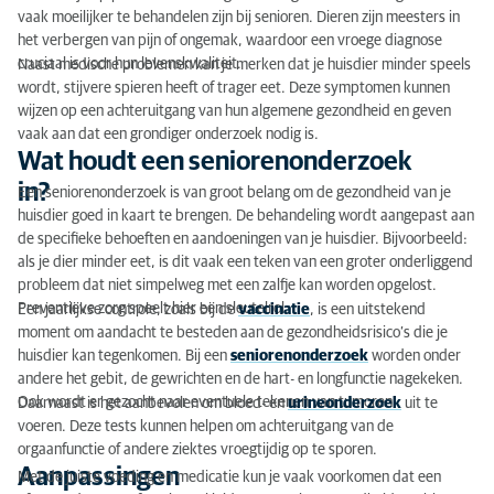
Twijfels of vragen?
vaak moeilijker te behandelen zijn bij senioren. Dieren zijn meesters in
het verbergen van pijn of ongemak, waardoor een vroege diagnose
cruciaal is voor hun levenskwaliteit.
Naast medische problemen kan je merken dat je huisdier minder speels
wordt, stijvere spieren heeft of trager eet. Deze symptomen kunnen
wijzen op een achteruitgang van hun algemene gezondheid en geven
vaak aan dat een grondiger onderzoek nodig is.
Wat houdt een seniorenonderzoek
in?
Een seniorenonderzoek is van groot belang om de gezondheid van je
huisdier goed in kaart te brengen. De behandeling wordt aangepast aan
de specifieke behoeften en aandoeningen van je huisdier. Bijvoorbeeld:
als je dier minder eet, is dit vaak een teken van een groter onderliggend
probleem dat niet simpelweg met een zalfje kan worden opgelost.
Preventieve zorg speelt hier een sleutelrol.
Een jaarlijkse controle, zoals bij de
vaccinatie
, is een uitstekend
moment om aandacht te besteden aan de gezondheidsrisico’s die je
huisdier kan tegenkomen. Bij een
seniorenonderzoek
worden onder
andere het gebit, de gewrichten en de hart- en longfunctie nagekeken.
Ook wordt er gezocht naar eventuele tekenen van tumoren.
Daarnaast is het aanbevolen om bloed- en
urineonderzoek
uit te
voeren. Deze tests kunnen helpen om achteruitgang van de
orgaanfunctie of andere ziektes vroegtijdig op te sporen.
Aanpassingen
Met de juiste voeding en medicatie kun je vaak voorkomen dat een