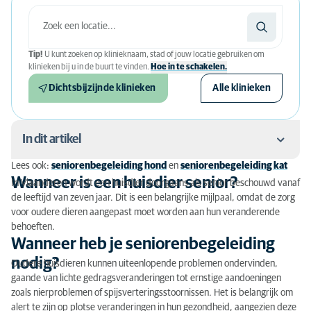
Tip!
U kunt zoeken op klinieknaam, stad of jouw locatie gebruiken om
klinieken bij u in de buurt te vinden.
Hoe in te schakelen.
Dichtsbijzijnde klinieken
Alle klinieken
In dit artikel
Lees ook:
seniorenbegeleiding hond
en
seniorenbegeleiding kat
Wanneer is een huisdier senior?
Wanneer is een huisdier senior?
In Vlaanderen wordt een huisdier doorgaans als senior beschouwd vanaf
de leeftijd van zeven jaar. Dit is een belangrijke mijlpaal, omdat de zorg
Wanneer heb je seniorenbegeleiding nodig?
voor oudere dieren aangepast moet worden aan hun veranderende
behoeften.
Wat houdt een seniorenonderzoek in?
Wanneer heb je seniorenbegeleiding
nodig?
Aanpassingen
Oudere huisdieren kunnen uiteenlopende problemen ondervinden,
gaande van lichte gedragsveranderingen tot ernstige aandoeningen
Voor- en nadelen van seniorenbegeleiding
zoals nierproblemen of spijsverteringsstoornissen. Het is belangrijk om
alert te zijn op plotse veranderingen in hun gezondheid, aangezien deze