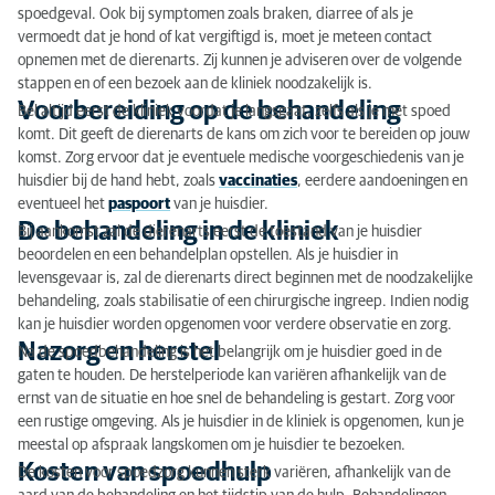
Twijfels?
spoedgeval. Ook bij symptomen zoals braken, diarree of als je
vermoedt dat je hond of kat vergiftigd is, moet je meteen contact
opnemen met de dierenarts. Zij kunnen je adviseren over de volgende
stappen en of een bezoek aan de kliniek noodzakelijk is.
Voorbereiding op de behandeling
Bel altijd eerst de kliniek voordat je langsgaat, zelfs als je met spoed
komt. Dit geeft de dierenarts de kans om zich voor te bereiden op jouw
komst. Zorg ervoor dat je eventuele medische voorgeschiedenis van je
huisdier bij de hand hebt, zoals
vaccinaties
, eerdere aandoeningen en
eventueel het
paspoort
van je huisdier.
De behandeling in de kliniek
Bij aankomst zal de dierenarts eerst de toestand van je huisdier
beoordelen en een behandelplan opstellen. Als je huisdier in
levensgevaar is, zal de dierenarts direct beginnen met de noodzakelijke
behandeling, zoals stabilisatie of een chirurgische ingreep. Indien nodig
kan je huisdier worden opgenomen voor verdere observatie en zorg.
Nazorg en herstel
Na de spoedbehandeling is het belangrijk om je huisdier goed in de
gaten te houden. De herstelperiode kan variëren afhankelijk van de
ernst van de situatie en hoe snel de behandeling is gestart. Zorg voor
een rustige omgeving. Als je huisdier in de kliniek is opgenomen, kun je
meestal op afspraak langskomen om je huisdier te bezoeken.
Kosten van spoedhulp
De kosten voor spoedzorg kunnen sterk variëren, afhankelijk van de