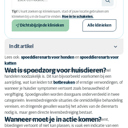
Tip!
U kunt zoeken op klinieknaam, stad of jouw locatie gebruiken om
klinieken bij u in de buurt te vinden.
Hoe in te schakelen.
Dichtsbijzijnde klinieken
Alle klinieken
In dit artikel
Lees ook:
spoeddierenarts voor honden
en
spoeddierenarts voor
Wat is spoedzorg voor huisdieren?
katten
Wat is spoedzorg voor huisdieren?
Spoedeisende zorg betreft acute medische situaties waarbij snel
Wanneer moet je in actie komen?
handelen noodzakelijk is. Dit kan bijvoorbeeld voorkomen bij een
aanrijding, wat kan leiden tot
botbreuken
of ernstige verwondingen, of
Voorbereiding op de behandeling
wanneer je huisdier symptomen vertoont zoals benauwdheid of
vergiftiging. Spoedgevallen worden doorgaans onderverdeeld in twee
De behandeling in de kliniek
categorieën: levensbedreigende situaties die onmiddellijke behandeling
vereisen, en dringende gevallen waarbij het advies van de dierenarts
Nazorg en herstel
nodig is, maar geen directe levensbedreiging bestaat.
Wanneer moet je in actie komen?
Kosten van spoedhulp
Herken de tekenen van spoed. Een huisdier dat moeilijk ademt,
bloedingen vertoont of niet kan plassen, is vaak een indicatie van een