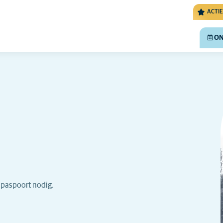
ACTIE
ON
npaspoort nodig.