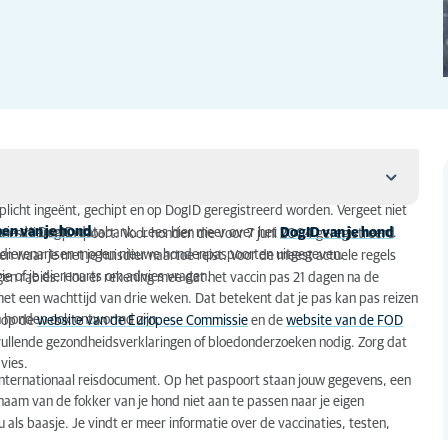
icht ingeënt, gechipt en op DogID geregistreerd worden. Vergeet niet
en van je hond
.
s in de DogID-databank. Lees hier meer over het
DogID van je hond
.
ropees dierenpaspoort. Voor honden die voor 7 juni 2004 geregistreerd
leen dierenartsen mogen nieuwe hondenpaspoorten uitgegeven.
n waar je met je huisdier naartoe reist. Voor de meest actuele regels
e of je dierenarts om advies vragen.
en rabiës. Hou er rekening mee dat het vaccin pas 21 dagen na de
met een wachttijd van drie weken. Dat betekent dat je pas kan pas reizen
r je hond?
en honden ook ontwormd zijn.
e op de
website van de Europese Commissie
en de
website van de FOD
nvullende gezondheidsverklaringen of bloedonderzoeken nodig. Zorg dat
vies.
internationaal reisdocument. Op het paspoort staan jouw gegevens, een
naam van de fokker van je hond niet aan te passen naar je eigen
als baasje. Je vindt er meer informatie over de vaccinaties, testen,