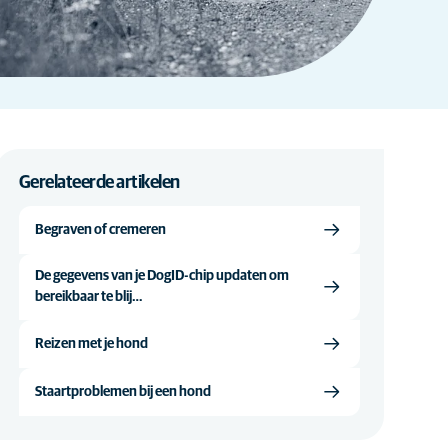
Gerelateerde artikelen
Begraven of cremeren
De gegevens van je DogID-chip updaten om
bereikbaar te blij…
Reizen met je hond
Staartproblemen bij een hond