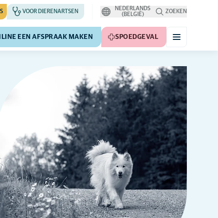
NEDERLANDS
S
VOOR DIERENARTSEN
ZOEKEN
(BELGIË)
LINE EEN AFSPRAAK MAKEN
SPOEDGEVAL