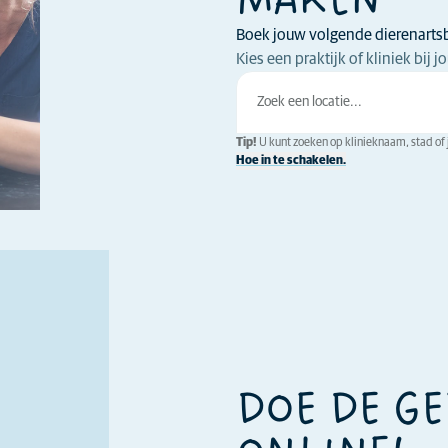
MAKEN
Boek jouw volgende dierenarts
Kies een praktijk of kliniek bij
Tip!
U kunt zoeken op klinieknaam, stad of j
Hoe in te schakelen.
DOE DE G