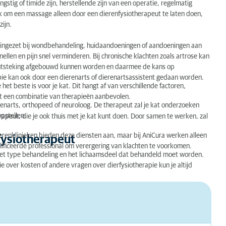
gstig of timide zijn, herstellende zijn van een operatie, regelmatig
jk om een massage alleen door een dierenfysiotherapeut te laten doen,
ijn.
t ingezet bij wondbehandeling, huidaandoeningen of aandoeningen aan
llen en pijn snel verminderen. Bij chronische klachten zoals artrose kan
n ontsteking afgebouwd kunnen worden en daarmee de kans op
pie kan ook door een dierenarts of dierenartsassistent gedaan worden.
et beste is voor je kat. Dit hangt af van verschillende factoren,
t een combinatie van therapieën aanbevolen.
enarts, orthopeed of neuroloog. De therapeut zal je kat onderzoeken
pstellen.
apeut, die je ook thuis met je kat kunt doen. Door samen te werken, zal
 dierenklinieken bieden deze diensten aan, maar bij AniCura werken alleen
fysiotherapeut
lificeerde professional om verergering van klachten te voorkomen.
 het type behandeling en het lichaamsdeel dat behandeld moet worden.
 over kosten of andere vragen over dierfysiotherapie kun je altijd