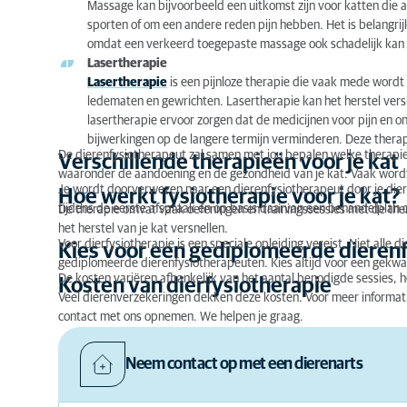
Massage kan bijvoorbeeld een uitkomst zijn voor katten die an
sporten of om een andere reden pijn hebben. Het is belangri
omdat een verkeerd toegepaste massage ook schadelijk kan z
Lasertherapie
Lasertherapie
is een pijnloze therapie die vaak mede word
ledematen en gewrichten. Lasertherapie kan het herstel versne
lasertherapie ervoor zorgen dat de medicijnen voor pijn e
bijwerkingen op de langere termijn verminderen. Deze thera
De dierenfysiotherapeut zal samen met jou bepalen welke therapie h
Verschillende therapieën voor je kat
waaronder de aandoening en de gezondheid van je kat. Vaak word
Je wordt doorverwezen naar een dierenfysiotherapeut door je dier
Hoe werkt fysiotherapie voor je kat?
tijdens de eerste afspraak en op basis daarvan een behandelplan o
De therapie omvat vaak oefeningen en trainingssessies met de ther
het herstel van je kat versnellen.
Voor dierfysiotherapie is een speciale opleiding vereist. Niet alle
Kies voor een gediplomeerde dieren
gediplomeerde dierenfysiotherapeuten. Kies altijd voor een gekwa
De kosten variëren afhankelijk van het aantal benodigde sessies,
Kosten van dierfysiotherapie
Veel dierenverzekeringen dekken deze kosten. Voor meer informatie
contact met ons opnemen. We helpen je graag.
Neem contact op met een dierenarts