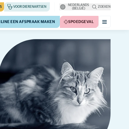
NEDERLANDS
S
VOOR DIERENARTSEN
ZOEKEN
(BELGIË)
LINE EEN AFSPRAAK MAKEN
SPOEDGEVAL