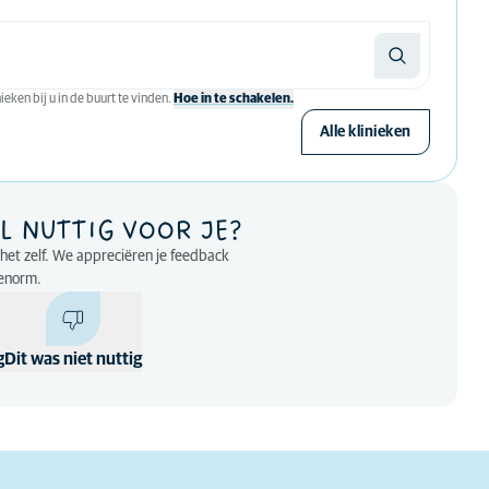
eken bij u in de buurt te vinden.
Hoe in te schakelen.
Alle klinieken
L NUTTIG VOOR JE?
p het zelf. We appreciëren je feedback
enorm.
g
Dit was niet nuttig