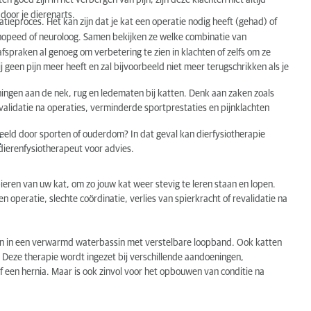
goed zijn in het verbergen van pijn, zijn deze klachten niet altijd
 door je dierenarts.
tieproces. Het kan zijn dat je kat een operatie nodig heeft (gehad) of
hopeed of neuroloog. Samen bekijken ze welke combinatie van
afspraken al genoeg om verbetering te zien in klachten of zelfs om ze
j geen pijn meer heeft en zal bijvoorbeeld niet meer terugschrikken als je
ningen aan de nek, rug en ledematen bij katten. Denk aan zaken zoals
alidatie na operaties, verminderde sportprestaties en pijnklachten
eeld door sporten of ouderdom? In dat geval kan dierfysiotherapie
t
t
dierenfysiotherapeut voor advies.
:
ieren van uw kat, om zo jouw kat weer stevig te leren staan en lopen.
 operatie, slechte coördinatie, verlies van spierkracht of revalidatie na
en in een verwarmd waterbassin met verstelbare loopband. Ook katten
. Deze therapie wordt ingezet bij verschillende aandoeningen,
f een hernia. Maar is ook zinvol voor het opbouwen van conditie na