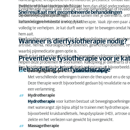
humeurigheid, kreupelheid en verminderde prestaties. Omdat katten 
meteen merkbaar voor jou als baasje.
Twijfel je of je kat klachten heeft? Laat hem dan altijd onderzoeken
Fysiotherapie maakt vaak deel uit van een behandelplan of revalida
Preventieve fysiotherapie voor je kat
Snel resultaat met gecombineerde behandelingen
bijvoorbeeld pijnstillers krijgt.
De dierenfysiotherapeut werkt nauw samen met je dierenarts, ort
behandelingen het beste is voor je kat.
Katten reageren meestal snel op fysiotherapie. Vaak zijn een paar 
Behandeling dierfysiotherapie
volledig te verhelpen. Je kat durft weer vrijer te bewegen omdat hi
Verschillende therapieën voor je kat
hem aait.
Dierfysiotherapie is essentieel bij de behandeling van veel aandoe
Wanneer is dierfysiotherapie nodig?
artrose, hernia, neurologische problemen, gewrichtsproblemen, rev
Hoe werkt fysiotherapie voor je kat?
waarbij pijnmedicatie geen optie is.
Heeft je kat een verhoogd risico op bewegingsproblemen, bijvoorb
Preventieve fysiotherapie voor je ka
Kies voor een gediplomeerde dierenfysiotherapeu
helpen deze problemen te voorkomen. Raadpleeg je dierenarts of 
Een fysiotherapeutische behandeling kan bestaan uit bijvoorbeeld
Behandeling dierfysiotherapie
Kosten van dierfysiotherapie
Bewegingstherapie
zoals
stabiliteitstraining
Met verschillende oefeningen trainen de therapeut en u de sp
Deze therapie wordt bijvoorbeeld gedaan bij revalidatie na een
een verlamming.
Hydrotherapie
Hydrotherapie
voor katten bestaat uit bewegingsoefening
met waterangst zijn bijna altijd te trainen met hydrotherapie
bijvoorbeeld kruisbandletsels, heupdysplasie (HD), artrose o
ziekte en het verliezen van gewicht bij overgewicht.
Massagetherapie