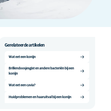
Gerelateerde artikelen
Wat eet een konijn
Brillendoosjesgist en andere bacteriën bij een
konijn
Wat eet een cavia?
Huidproblemen en haaruitval bij een konijn