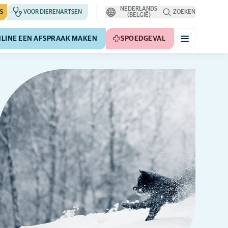
NEDERLANDS
S
VOOR DIERENARTSEN
ZOEKEN
(BELGIË)
LINE EEN AFSPRAAK MAKEN
SPOEDGEVAL