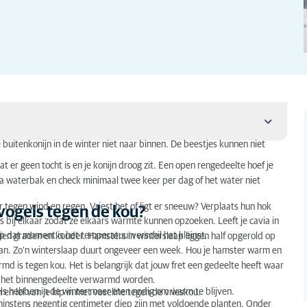
 buitenkonijn in de winter niet naar binnen. De beestjes kunnen niet
 er geen tocht is en je konijn droog zit. Een open rengedeelte hoef je
tra waterbak en check minimaal twee keer per dag of het water niet
 de kou?
 tegen wind en regen. Vriest het of ligt er sneeuw? Verplaats hun hok
 vogels tegen de kou?
 bij elkaar zodat ze elkaars warmte kunnen opzoeken. Leeft je cavia in
Op dat moment is het temperatuurverschil het kleinst.
n graden en kouder. Hamsters in winterslaap liggen half opgerold op
 aan. Zo’n winterslaap duurt ongeveer een week. Hou je hamster warm en
md is tegen kou. Het is belangrijk dat jouw fret een gedeelte heeft waar
et het binnengedeelte verwarmd worden.
ogels hebben in de winter meer eten nodig om warm te blijven.
en lel van je kip in met vaseline tegen de vrieskou.
er minstens negentig centimeter diep zijn met voldoende planten. Onder