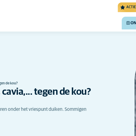
ACTIE
ON
egen de kou?
cavia,... tegen de kou?
uren onder het vriespunt duiken. Sommigen