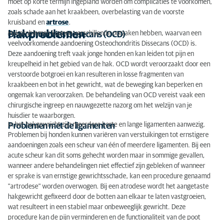
moet op korte termijn ingepland worden om complicaties te voorkomen,
zoals schade aan het kraakbeen, overbelasting van de voorste
kruisband en
artrose
.
Hakproblemen
Hakproblemen kunnen verschillende oorzaken hebben, waarvan een
Osteochondritis Dissecans (OCD)
veelvoorkomende aandoening Osteochondritis Dissecans (OCD) is.
Deze aandoening treft vaak jonge honden en kan leiden tot pijn en
kreupelheid in het gebied van de hak. OCD wordt veroorzaakt door een
verstoorde botgroei en kan resulteren in losse fragmenten van
kraakbeen en bot in het gewricht, wat de beweging kan beperken en
ongemak kan veroorzaken. De behandeling van OCD vereist vaak een
chirurgische ingreep en nauwgezette nazorg om het welzijn van je
huisdier te waarborgen.
In het hakgewricht zijn meerdere korte en lange ligamenten aanwezig.
Problemen met de ligamenten
Problemen bij honden kunnen variëren van verstuikingen tot ernstigere
aandoeningen zoals een scheur van één of meerdere ligamenten. Bij een
acute scheur kan dit soms gehecht worden maar in sommige gevallen,
wanneer andere behandelingen niet effectief zijn gebleken of wanneer
er sprake is van ernstige gewrichtsschade, kan een procedure genaamd
"artrodese" worden overwogen. Bij een atrodese wordt het aangetaste
hakgewricht gefixeerd door de botten aan elkaar te laten vastgroeien,
wat resulteert in een stabiel maar onbeweeglijk gewricht. Deze
procedure kan de pijn verminderen en de functionaliteit van de poot