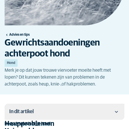
Advies en tips
Gewrichtsaandoeningen
achterpoot hond
Hond
Merk je op dat jouw trouwe viervoeter moeite heeft met
lopen? Dit kunnen tekenen zijn van problemen in de
achterpoot, zoals heup, knie-,of hakproblemen.
In dit artikel
Heupproblemen
Heupdysplasie bij je hond
Heupproblemen