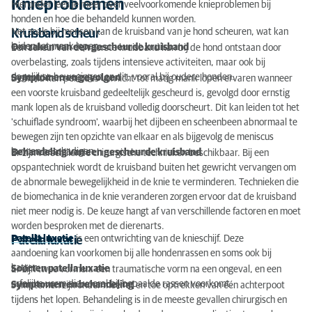
Knieproblemen
Hieronder lees je meer over veelvoorkomende knieproblemen bij
honden en hoe die behandeld kunnen worden.
Knieproblemen
Net zoals bij mensen kan de kruisband van je hond scheuren, wat kan
Kruisband scheur
leiden tot mank lopen.
Oorzaken van een gescheurde kruisband
Een scheur van de voorste kruisband kan bij de hond ontstaan door
Hakproblemen
overbelasting, zoals tijdens intensieve activiteiten, maar ook bij
dagelijkse bewegingen en dit, vooral bij oudere honden.
Symptomen en gevolgen
De hond kan periodes van licht tot matig mank lopen ervaren wanneer
een voorste kruisband gedeeltelijk gescheurd is, gevolgd door ernstig
mank lopen als de kruisband volledig doorscheurt. Dit kan leiden tot het
'schuiflade syndroom', waarbij het dijbeen en scheenbeen abnormaal te
bewegen zijn ten opzichte van elkaar en als bijgevolg de meniscus
kunnen beschadigen.
Behandeling van een gescheurde kruisband
Er zijn verschillende chirurgische technieken beschikbaar. Bij een
opspantechniek wordt de kruisband buiten het gewricht vervangen om
de abnormale bewegelijkheid in de knie te verminderen. Technieken die
de biomechanica in de knie veranderen zorgen ervoor dat de kruisband
niet meer nodig is. De keuze hangt af van verschillende factoren en moet
worden besproken met de dierenarts.
Patella luxatie
is een ontwrichting van de knieschijf. Deze
Patella luxatie
aandoening kan voorkomen bij alle hondenrassen en soms ook bij
katten.
Soorten patella luxatie
Er zijn twee vormen: een traumatische vorm na een ongeval, en een
erfelijke vorm die vooral bij bepaalde rassen voorkomt.
Symptomen en behandeling
Symptomen zijn onder meer af en toe optrekken van één achterpoot
tijdens het lopen. Behandeling is in de meeste gevallen chirurgisch en