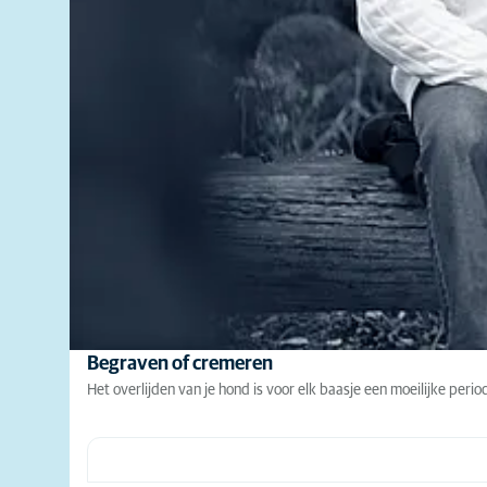
Begraven of cremeren
Het overlijden van je hond is voor elk baasje een moeilijke peri