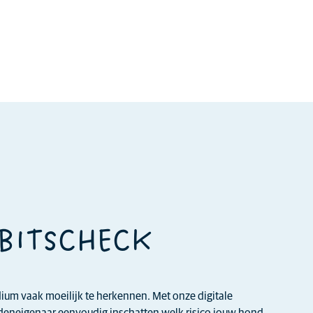
EBITSCHECK
adium vaak moeilijk te herkennen. Met onze digitale
ndeneigenaar eenvoudig inschatten welk risico jouw hond