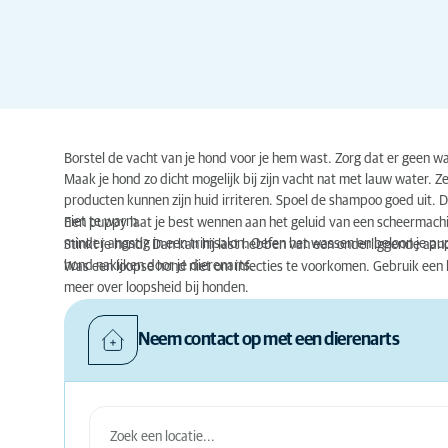
Borstel de vacht van je hond voor je hem wast. Zorg dat er geen w
Maak je hond zo dicht mogelijk bij zijn vacht nat met lauw water.
producten kunnen zijn huid irriteren. Spoel de shampoo goed uit.
niet te warm.
Een puppy laat je best wennen aan het geluid van een scheermachin
minder angstig in een trimsalon. Oefen het wassen en beloon je pu
Stinkt je hond? Dan kan hij last hebben van een onderliggende aa
hond nakijken door je dierenarts.
Was een loopse hond niet om infecties te voorkomen. Gebruik een l
meer over loopsheid bij honden.
Neem contact op met een dierenarts