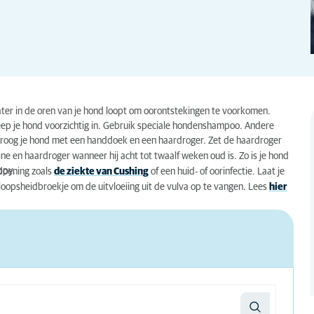
ater in de oren van je hond loopt om oorontstekingen te voorkomen.
 Zeep je hond voorzichtig in. Gebruik speciale hondenshampoo. Andere
 Droog je hond met een handdoek en een haardroger. Zet de haardroger
e en haardroger wanneer hij acht tot twaalf weken oud is. Zo is je hond
ppy.
ndoening zoals
de ziekte van Cushing
of een huid- of oorinfectie. Laat je
oopsheidbroekje om de uitvloeiing uit de vulva op te vangen. Lees
hier