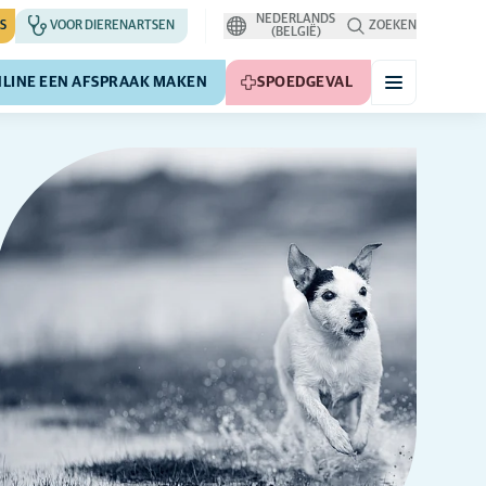
NEDERLANDS
S
VOOR DIERENARTSEN
ZOEKEN
(BELGIË)
LINE EEN AFSPRAAK MAKEN
SPOEDGEVAL