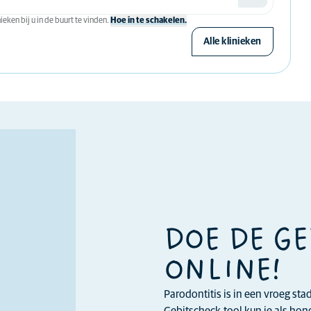
eken bij u in de buurt te vinden.
Hoe in te schakelen.
Alle klinieken
DOE DE G
ONLINE!
Parodontitis is in een vroeg st
Gebitscheck-tool kun je als ho