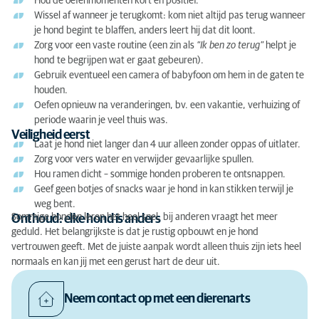
Hou de oefenmomenten kort en positief.
Wissel af wanneer je terugkomt: kom niet altijd pas terug wanneer
je hond begint te blaffen, anders leert hij dat dit loont.
Zorg voor een vaste routine (een zin als
“Ik ben zo terug”
helpt je
hond te begrijpen wat er gaat gebeuren).
Gebruik eventueel een camera of babyfoon om hem in de gaten te
houden.
Oefen opnieuw na veranderingen, bv. een vakantie, verhuizing of
periode waarin je veel thuis was.
Veiligheid eerst
Laat je hond niet langer dan 4 uur alleen zonder oppas of uitlater.
Zorg voor vers water en verwijder gevaarlijke spullen.
Hou ramen dicht – sommige honden proberen te ontsnappen.
Geef geen botjes of snacks waar je hond in kan stikken terwijl je
weg bent.
Sommige honden leren het heel snel, bij anderen vraagt het meer
Onthoud: elke hond is anders
geduld. Het belangrijkste is dat je rustig opbouwt en je hond
vertrouwen geeft. Met de juiste aanpak wordt alleen thuis zijn iets heel
normaals en kan jij met een gerust hart de deur uit.
Neem contact op met een dierenarts