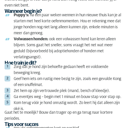
even niet bent.
Wanneer begin je?
Puppy’s:
na een paar weken wennen in hun nieuwe thuis kan je al
starten met heel korte oefenmomenten. Hou er rekening mee dat
jonge honden nog niet lang alleen kunnen zijn, enkele minuten is
meer dan genoeg.
Volwassen honden:
ook een volwassen hond kan leren alleen
blijven. Soms gaat het sneller, soms vraagt het net wat meer
geduld (bijvoorbeeld bij adoptiehonden of honden met
verlatingsangst).
Hoe train je dit?
Zorg dat je hond zijn behoefte gedaan heeft en voldoende
beweging kreeg.
Geef hem iets om rustig mee bezig te zijn, zoals een gevulde Kong
of een snuffelmat.
Zet hem op zijn vertrouwde plek (mand, bench of kleedje).
Ga eventjes weg – begin met 1 minuut en bouw stap voor stap op.
Kom terug vóór je hond onrustig wordt. Zo leert hij dat alleen zijn
oké is.
Gaat het te moeilijk? Bouw dan trager op en ga terug naar kortere
periodes.
Tips voor succes