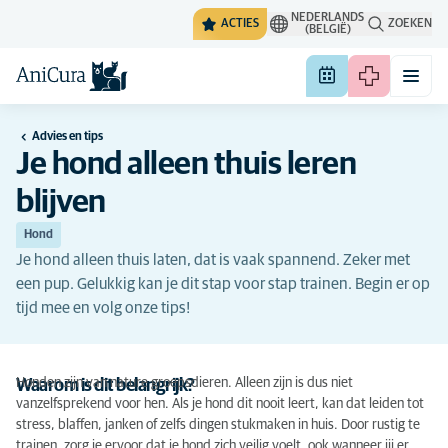
NEDERLANDS
ACTIES
ZOEKEN
(BELGIË)
Advies en tips
Je hond alleen thuis leren
blijven
Hond
Je hond alleen thuis laten, dat is vaak spannend. Zeker met
een pup. Gelukkig kan je dit stap voor stap trainen. Begin er op
tijd mee en volg onze tips!
Honden zijn van nature groepsdieren. Alleen zijn is dus niet
Waarom is dit belangrijk?
vanzelfsprekend voor hen. Als je hond dit nooit leert, kan dat leiden tot
stress, blaffen, janken of zelfs dingen stukmaken in huis. Door rustig te
trainen, zorg je ervoor dat je hond zich veilig voelt, ook wanneer jij er