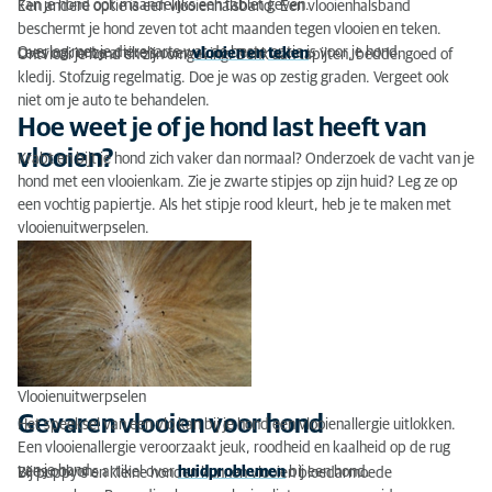
kan je hond ook maandelijks een tablet geven.
Een andere optie is een vlooienhalsband. Een vlooienhalsband
Gevaren vlooien voor hond
beschermt je hond zeven tot acht maanden tegen vlooien en teken.
Overleg met je dierenarts wat de beste optie is voor je hond.
Lees ook onze artikels over
vlooien en
teken
.
Ontvlooi je hond en zijn omgeving. Denk aan tapijten, beddengoed of
ESCCAP
kledij. Stofzuig regelmatig. Doe je was op zestig graden. Vergeet ook
niet om je auto te behandelen.
Hoe weet je of je hond last heeft van
vlooien?
Krabt en bijt je hond zich vaker dan normaal? Onderzoek de vacht van je
hond met een vlooienkam. Zie je zwarte stipjes op zijn huid? Leg ze op
een vochtig papiertje. Als het stipje rood kleurt, heb je te maken met
vlooienuitwerpselen.
Vlooienuitwerpselen
Gevaren vlooien voor hond
Het speeksel van een vlo kan bij je hond een vlooienallergie uitlokken.
Een vlooienallergie veroorzaakt jeuk, roodheid en kaalheid op de rug
van je hond.
Lees ook ons artikel over
huidproblemen
bij een hond.
Bij puppy's en kleine honden kunnen vlooien bloedarmoede