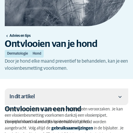
Advies en tips
Ontvlooien van je hond
Dermatologie
Hond
Door je hond elke maand preventief te behandelen, kan je een
vlooienbesmetting voorkomen.
In dit artikel
Ontvlooien van een hond
Vlooien kunnen ziekten overdragen en allergieën veroorzaken. Je kan
Ontvlooien van een hond
een vlooienbesmetting voorkomen dankzij een vlooienpipet,
vlooienhalsband of een antivlooienmiddel (tablet).
Een pipet moet maandelijks op de huid van je hond worden
Hoe weet je of je hond last heeft van vlooien?
aangebracht. Volg altijd de
gebruiksaanwijzingen
in de bijsluiter. Je