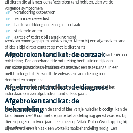
Bij dieren die al langer een afgebroken tand hebben, zien we de
Afgebroken tand kat: de oorzaak
volgende symptomen:
verandering eetpatroon
Afgebroken tand kat: de diagnose
verminderde eetlust
harde verdikking onder oog of op kaak
Afgebroken tand kat: de behandeling
stinkende adem
agressief gedrag bij aanraking mond
Voorkom onnodige pijn en ontstekingen. Neem bij een afgebroken tand
of kies altijd direct contact op met je dierenarts.
Afgebroken tand kat: de oorzaak
Via het wortelkanaal van de afgebroken tand veroorzaken bacteriën een
ontsteking. Een onbehandelde ontsteking heeft uiteindelijk een
wortelpuntabces in het kaakbot als gevolg.
Een wortelpuntabces veroorzaakt soms ook een fistelkanaal in een
melktandengebit. Zo wordt de volwassen tand die nog moet
doorbreken aangetast.
Afgebroken tand kat: de diagnose
Tijdens een consultatie bij je dierenarts wordt vastgesteld of het
inderdaad om een afgebroken tand of kies gaat.
Afgebroken tand kat: de
behandeling
Als het wortelkanaal van de tand of kies van je huisdier blootligt, kan de
tand binnen de 48 uur met de juiste behandeling nog gered worden, bij
dieren jonger dan twee jaar. Lees meer op Vitale Pulpa-Overkapping bij
jongvolwassen kat.
Bij oudere dieren is vaak een wortelkanaalbehandeling nodig. Een