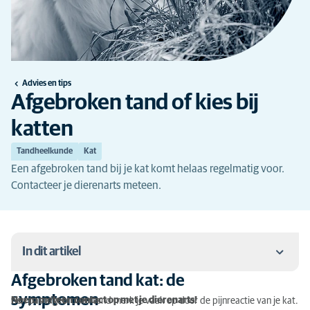
Advies en tips
Afgebroken tand of kies bij
katten
Tandheelkunde
Kat
Een afgebroken tand bij je kat komt helaas regelmatig voor.
Contacteer je dierenarts meteen.
In dit artikel
Afgebroken tand kat: de
Afgebroken tand kat: de symptomen
symptomen
Neem meteen contact op met je dierenarts!
Een pas afgebroken tand merk je vaak op door de pijnreactie van je kat.