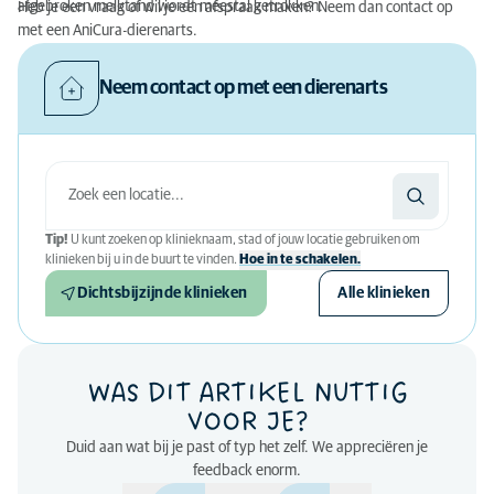
afgebroken melktand wordt meestal getrokken.
Heb je een vraag of wil je een afspraak maken? Neem dan contact op
met een AniCura-dierenarts.
Neem contact op met een dierenarts
Tip!
U kunt zoeken op klinieknaam, stad of jouw locatie gebruiken om
klinieken bij u in de buurt te vinden.
Hoe in te schakelen.
Dichtsbijzijnde klinieken
Alle klinieken
WAS DIT ARTIKEL NUTTIG
VOOR JE?
Duid aan wat bij je past of typ het zelf. We appreciëren je
feedback enorm.