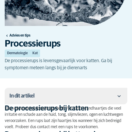
Advies en tips
Processierups
Dermatologie
Kat
De processierups is levensgevaarlijk voor katten. Ga bij
symptomen meteen langs bij je dierenarts
In dit artikel
De processierups bij katten
Elke volwassen processierups heeft 700.000 brandhaartjes die veel
De processierups bij katten
irritatie en schade aan de huid, tong, slijmvliezen, ogen en luchtwegen
veroorzaken. Een rups laat zijn haartjes los wanneer hij zich bedreigd
De processierups bij katten: de symptomen
voelt. Probeer dus contact met een rups te voorkomen.