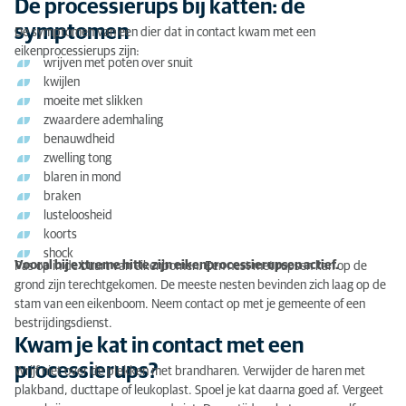
De processierups bij katten: de
Kwam je kat in contact met een processierups?
symptomen
De symptomen van een dier dat in contact kwam met een
eikenprocessierups zijn:
wrijven met poten over snuit
kwijlen
moeite met slikken
zwaardere ademhaling
benauwdheid
zwelling tong
blaren in mond
braken
lusteloosheid
koorts
shock
Vooral bij extreme hitte zijn eikenprocessierupsen actief.
Pas op in de buurt van eikenbomen. Een nest met rupsen kan op de
grond zijn terechtgekomen. De meeste nesten bevinden zich laag op de
stam van een eikenboom. Neem contact op met je gemeente of een
bestrijdingsdienst.
Kwam je kat in contact met een
processierups?
Wrijf niet over de plekken met brandharen. Verwijder de haren met
plakband, ducttape of leukoplast. Spoel je kat daarna goed af. Vergeet