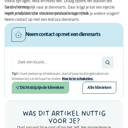
vooral zijn ogen, neus en mond niet. Draag tijdens het wassen zelf
handschoenen.
Ga zo snel mogelijk naar je dierenarts. Daar krijgt je kat een injectie
tegen anafylactische shock en medicatie tegen jeuk.
Heeft je huisdier last van eikenprocessierups of heb je andere vragen?
Neem contact op met een AniCura-dierenarts.
Neem contact op met een dierenarts
Tip!
U kunt zoeken op klinieknaam, stad of jouw locatie gebruiken om
klinieken bij u in de buurt te vinden.
Hoe in te schakelen.
Dichtsbijzijnde klinieken
Alle klinieken
WAS DIT ARTIKEL NUTTIG
VOOR JE?
Duid aan wat bij je past of typ het zelf. We appreciëren je