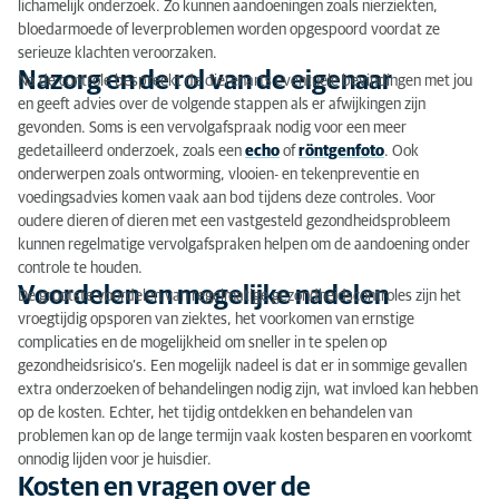
lichamelijk onderzoek. Zo kunnen aandoeningen zoals nierziekten,
bloedarmoede of leverproblemen worden opgespoord voordat ze
serieuze klachten veroorzaken.
Nazorg en de rol van de eigenaar
Na de controle bespreekt de dierenarts eventuele bevindingen met jou
en geeft advies over de volgende stappen als er afwijkingen zijn
gevonden. Soms is een vervolgafspraak nodig voor een meer
gedetailleerd onderzoek, zoals een
echo
of
röntgenfoto
. Ook
onderwerpen zoals ontworming, vlooien- en tekenpreventie en
voedingsadvies komen vaak aan bod tijdens deze controles. Voor
oudere dieren of dieren met een vastgesteld gezondheidsprobleem
kunnen regelmatige vervolgafspraken helpen om de aandoening onder
controle te houden.
Voordelen en mogelijke nadelen
De grootste voordelen van regelmatige gezondheidscontroles zijn het
vroegtijdig opsporen van ziektes, het voorkomen van ernstige
complicaties en de mogelijkheid om sneller in te spelen op
gezondheidsrisico’s. Een mogelijk nadeel is dat er in sommige gevallen
extra onderzoeken of behandelingen nodig zijn, wat invloed kan hebben
op de kosten. Echter, het tijdig ontdekken en behandelen van
problemen kan op de lange termijn vaak kosten besparen en voorkomt
onnodig lijden voor je huisdier.
Kosten en vragen over de