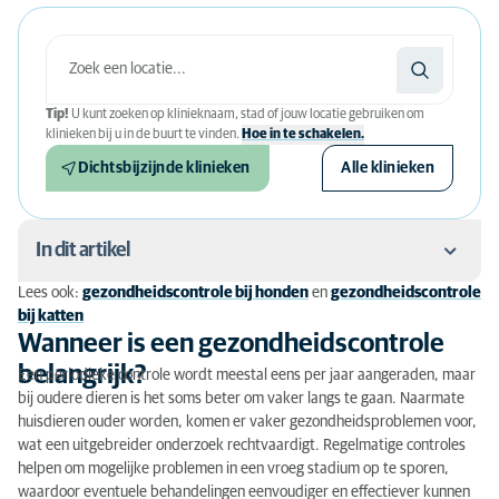
Tip!
U kunt zoeken op klinieknaam, stad of jouw locatie gebruiken om
klinieken bij u in de buurt te vinden.
Hoe in te schakelen.
Dichtsbijzijnde klinieken
Alle klinieken
In dit artikel
Lees ook:
gezondheidscontrole bij honden
en
gezondheidscontrole
Wanneer is een gezondheidscontrole belangrijk?
bij katten
Wanneer is een gezondheidscontrole
Hoe bereid je je huisdier voor?
belangrijk?
Een periodieke controle wordt meestal eens per jaar aangeraden, maar
bij oudere dieren is het soms beter om vaker langs te gaan. Naarmate
Wat gebeurt er tijdens de controle?
huisdieren ouder worden, komen er vaker gezondheidsproblemen voor,
wat een uitgebreider onderzoek rechtvaardigt. Regelmatige controles
Extra onderzoeken voor gedetailleerde diagnostiek
helpen om mogelijke problemen in een vroeg stadium op te sporen,
Nazorg en de rol van de eigenaar
waardoor eventuele behandelingen eenvoudiger en effectiever kunnen