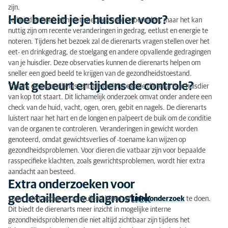
zijn.
Voordelen en mogelijke nadelen
Hoe bereid je je huisdier voor?
Je huisdier hoeft zich niet specifiek voor te bereiden, maar het kan
nuttig zijn om recente veranderingen in gedrag, eetlust en energie te
Kosten en vragen over de gezondheidscontrole
noteren. Tijdens het bezoek zal de dierenarts vragen stellen over het
eet- en drinkgedrag, de stoelgang en andere opvallende gedragingen
van je huisdier. Deze observaties kunnen de dierenarts helpen om
sneller een goed beeld te krijgen van de gezondheidstoestand.
Wat gebeurt er tijdens de controle?
Tijdens de gezondheidscontrole onderzoekt de dierenarts je huisdier
van kop tot staart. Dit lichamelijk onderzoek omvat onder andere een
check van de huid, vacht, ogen, oren, gebit en nagels. De dierenarts
luistert naar het hart en de longen en palpeert de buik om de conditie
van de organen te controleren. Veranderingen in gewicht worden
genoteerd, omdat gewichtsverlies of -toename kan wijzen op
gezondheidsproblemen. Voor dieren die vatbaar zijn voor bepaalde
rasspecifieke klachten, zoals gewrichtsproblemen, wordt hier extra
aandacht aan besteed.
Extra onderzoeken voor
gedetailleerde diagnostiek
Soms is het nodig om aanvullend bloed- of
urineonderzoek
te doen.
Dit biedt de dierenarts meer inzicht in mogelijke interne
gezondheidsproblemen die niet altijd zichtbaar zijn tijdens het