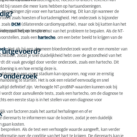
en vertonen zoals kortademigheid, hoesten of andere tekenen van
eld bij rassen die meer kans hebben op hartaandoeningen.
 aanwijzingen zijn voor een hartaandoening. Dit kan zijn wanneer de
dig?
rtoont zoals hoesten of kortademigheid. Het onderzoek is bijzonder
, zoals
DCM
(dilaterende cardiomyopathie), maar ook bij katten kan het
diomyopathie) op te sporen.
 onderzoek helpen om de ernst van het probleem te bepalen. Als de NT-
oorstellen, zoals een
hartecho
, om een beter beeld te krijgen van de
oek
. Net als bij een algemeen bloedonderzoek wordt er een monster van
 uitgevoerd?
schikbaar, zodat je snel duidelijkheid hebt over de gezondheid van het
 dit vaak gevolgd door verder onderzoek, zoals een hartecho. Dit
oening is en hoe ernstig deze is.
oblemen in een vroeg stadium kan opsporen, nog voor ze ernstig
P onderzoek
ehandeling te starten. Het is ook een relatief eenvoudig en snel
altijd definitief zijn. Verhoogde NT-proBNP-waarden kunnen ook bij
ordt door aanvullende tests, zoals een hartecho, om de diagnose te
chts een eerste stap is in het stellen van een diagnose voor
k van factoren zoals het aantal herhalingen en of er
k
e dierenarts te informeren naar de kosten, zodat je een duidelijk
n gaan kosten.
e bespreken. Als de test een verhoogde waarde aangeeft, kan verder
formatie over de conditie van het hart te krijgen. De dierenarts kan je