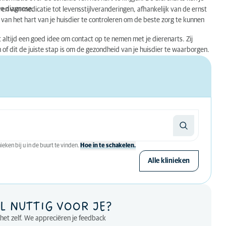
de diagnose.
ren van medicatie tot levensstijlveranderingen, afhankelijk van de ernst
van het hart van je huisdier te controleren om de beste zorg te kunnen
et altijd een goed idee om contact op te nemen met je dierenarts. Zij
f dit de juiste stap is om de gezondheid van je huisdier te waarborgen.
eken bij u in de buurt te vinden.
Hoe in te schakelen.
Alle klinieken
L NUTTIG VOOR JE?
p het zelf. We appreciëren je feedback