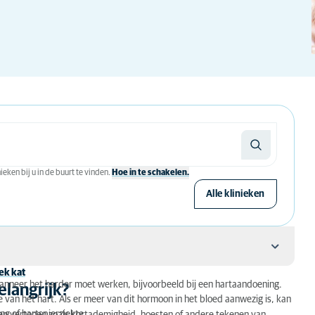
eken bij u in de buurt te vinden.
Hoe in te schakelen.
Alle klinieken
ek kat
nneer het harder moet werken, bijvoorbeeld bij een hartaandoening.
elangrijk?
van het hart. Als er meer van dit hormoon in het bloed aanwezig is, kan
ng of hartspierziekte.