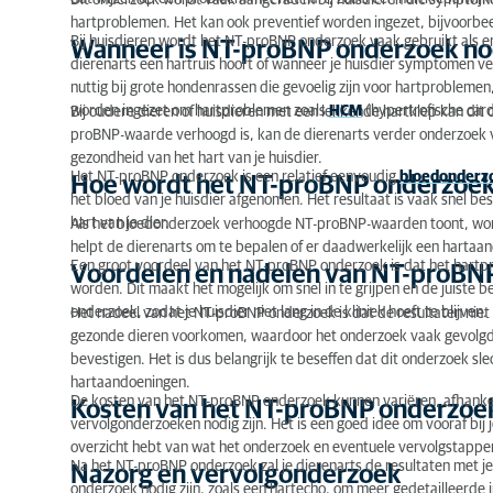
Dit onderzoek wordt vaak aangeraden bij huisdieren die symptom
hartproblemen. Het kan ook preventief worden ingezet, bijvoorbe
Hoe wordt het NT-proBNP onderzoek uitgevoerd?
Bij huisdieren wordt het NT-proBNP onderzoek vaak gebruikt als er
Wanneer is NT-proBNP onderzoek no
dierenarts een hartruis hoort of wanneer je huisdier symptomen ve
Voordelen en nadelen van NT-proBNP onderzoek
nuttig bij grote hondenrassen die gevoelig zijn voor hartproblemen
worden ingezet om hartproblemen zoals
HCM
(hypertrofische car
Bij oudere dieren of huisdieren met een lekkende hartklep kan dit
Kosten van het NT-proBNP onderzoek
proBNP-waarde verhoogd is, kan de dierenarts verder onderzoek v
gezondheid van het hart van je huisdier.
Nazorg en vervolgonderzoek
Het NT-proBNP onderzoek is een relatief eenvoudig
bloedonderz
Hoe wordt het NT-proBNP onderzoek
het bloed van je huisdier afgenomen. Het resultaat is vaak snel be
Neem contact op met je dierenarts
hart van je dier.
Als het bloedonderzoek verhoogde NT-proBNP-waarden toont, wordt
helpt de dierenarts om te bepalen of er daadwerkelijk een hartaand
Een groot voordeel van het NT-proBNP onderzoek is dat het hartpr
Voordelen en nadelen van NT-proBN
worden. Dit maakt het mogelijk om snel in te grijpen en de juiste b
onderzoek, zodat je huisdier niet lang in de kliniek hoeft te blijven.
Het nadeel van het NT-proBNP onderzoek is dat de resultaten niet 
gezonde dieren voorkomen, waardoor het onderzoek vaak gevolgd w
bevestigen. Het is dus belangrijk te beseffen dat dit onderzoek sle
hartaandoeningen.
De kosten van het NT-proBNP onderzoek kunnen variëren, afhankelij
Kosten van het NT-proBNP onderzoe
vervolgonderzoeken nodig zijn. Het is een goed idee om vooraf bij j
overzicht hebt van wat het onderzoek en eventuele vervolgstappe
Na het NT-proBNP onderzoek zal je dierenarts de resultaten met j
Nazorg en vervolgonderzoek
onderzoek nodig zijn, zoals een hartecho, om meer gedetailleerde in