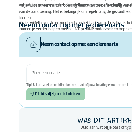
ook advies geven over de behandeling en nazorg, afhankelijk van 
Als je huisdier een hartaandoening heeft, kan de behandeling varië
van de aandoening. Het is belangrijk om regelmatig de gezondheid 
bieden.
Als je twijfelt over de gezondheid van het hart van je huisdier, is h
Neem contact op met je dierenarts
kunnen je verder helpen met het NT-proBNP onderzoek en bepalen o
Neem contact op met een dierenarts
Tip!
U kunt zoeken op klinieknaam, stad of jouw locatie gebruiken om klini
Dichtsbijzijnde klinieken
WAS DIT ARTIKE
Duid aan wat bij je past of ty