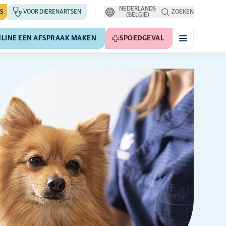
NEDERLANDS
S
VOOR DIERENARTSEN
ZOEKEN
(BELGIË)
LINE EEN AFSPRAAK MAKEN
SPOEDGEVAL