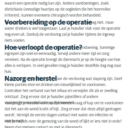
waarin een operatie nodig kan zijn. Andere aandoeningen, zoals
distichiasis (onnodige haartjes op de oogleden die het hoornvlies
irriteren), kunnen eveneens chirurgisch worden behandeld.
Voorbereiding op de operatie
Voor de operatie moet je huisdier nuchter zijn: eten mag niet, maar
water drinken is wel toegestaan. Laat je huisdier vlak voor de operatie
nog even uit. Dankzij de verdoving zal je huisdier tijdens de ingreep
niets voelen.
Hoe verloopt de operatie?
Het type operatie hangt af van de specifieke aandoening. Sommige
ingrepen zijn snel en eenvoudig, terwijl andere meer tijd en zorg
vereisen. Na de operatie brengt de dierenarts je op de hoogte van hoe
alles is verlopen. In veel gevallen mag je huisdier dezelfde dag nog naar
huis.
Nazorg en herstel
Na de operatie kan je huisdier door de verdoving wat slaperig zijn. Geef
kleine porties eten en drinken om misselijkheid te voorkomen.
Controleer het verband van het infuus en verwijder dit als er zwelling
ontstaat. Zorg ervoor dat je huisdier pijnstillers of andere
voorgeschreven medicatie op tijd inneemt.
Vaak krijgt je huisdier een beschermende kraag of kap om te voorkomen
dat het aan de wond krabt of bijt. Zorg ervoor dat deze altijd gedragen
wordt. Vermijd de eerste dagen contact met water om infecties te
voorkomen.
Heb je twijfels over de genezing van de wond of lijkt er iets niet in orde?
Neem dan meteen contact op met je dierenarts.