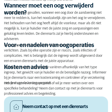
Wanneer moet een oog verwijderd
worden?
In uitzonderlijke gevallen, wanneer een oog door de aandoening niet
meer te redden is, kan het noodzakelijk zijn om het oog te verwijderen.
Het behouden van het oog heeft altijd de voorkeur, maar als dit niet
mogelijk is, kan je huisdier met de juiste zorg en aanpassingen een
gelukkig leven leiden. De dierenarts zal je hierbij ondersteunen en
adviseren.
Voor- en nadelen van oogoperaties
Een oogoperatie kan je huisdier helpen beter te zien en pijn te
verlichten. Zoals bij elke operatie zijn er risico's, zoals infecties of
complicaties. Het is belangrijk dat de ingreep wordt uitgevoerd door
een ervaren dierenarts met de juiste apparatuur.
Kosten en advies
De kosten van een oogoperatie variëren afhankelijk van het type
ingreep, het gewicht van je huisdier en de benodigde nazorg. Informeer
bij je dierenarts naar een kostenraming en controleer of je verzekering
een deel van de kosten vergoedt.
Heb je vragen over oogoperaties of wil je meer weten over een
specifieke behandeling? Neem dan contact op met je dierenarts voor
professioneel advies en begeleiding.
Neem contact op met een dierenarts