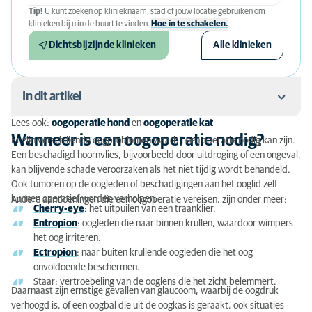
Tip!
U kunt zoeken op klinieknaam, stad of jouw locatie gebruiken om
klinieken bij u in de buurt te vinden.
Hoe in te schakelen.
Dichtsbijzijnde klinieken
Alle klinieken
In dit artikel
Lees ook:
oogoperatie hond
en
oogoperatie kat
Wanneer is een oogoperatie nodig?
Wanneer is een oogoperatie nodig?
Er zijn verschillende oogproblemen waarbij een operatie nodig kan zijn.
Een beschadigd hoornvlies, bijvoorbeeld door uitdroging of een ongeval,
Voorbereiding op de operatie
kan blijvende schade veroorzaken als het niet tijdig wordt behandeld.
Ook tumoren op de oogleden of beschadigingen aan het ooglid zelf
Hoe verloopt de operatie?
kunnen operatief worden verholpen.
Andere aandoeningen die een oogoperatie vereisen, zijn onder meer:
Cherry-eye
: het uitpuilen van een traanklier.
Nazorg en herstel
Entropion
: oogleden die naar binnen krullen, waardoor wimpers
het oog irriteren.
Wanneer moet een oog verwijderd worden?
Ectropion
: naar buiten krullende oogleden die het oog
onvoldoende beschermen.
Voor- en nadelen van oogoperaties
Staar: vertroebeling van de ooglens die het zicht belemmert.
Daarnaast zijn ernstige gevallen van glaucoom, waarbij de oogdruk
Kosten en advies
verhoogd is, of een oogbal die uit de oogkas is geraakt, ook situaties