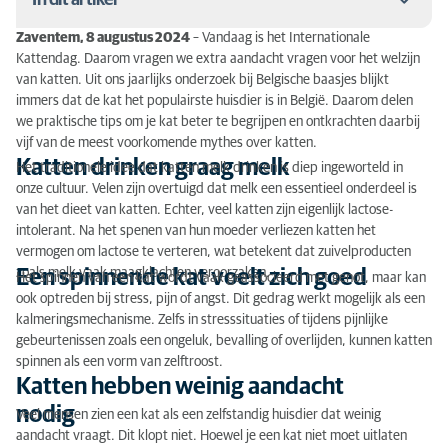
Zaventem, 8 augustus 2024
– Vandaag is het Internationale
Katten drinken graag melk
Kattendag. Daarom vragen we extra aandacht vragen voor het welzijn
van katten. Uit ons jaarlijks onderzoek bij Belgische baasjes blijkt
Een spinnende kat voelt zich goed
immers dat de kat het populairste huisdier is in België. Daarom delen
we praktische tips om je kat beter te begrijpen en ontkrachten daarbij
Katten hebben weinig aandacht nodig
vijf van de meest voorkomende mythes over katten.
Katten drinken graag melk
Het traditionele idee dat katten melk drinken is diep ingeworteld in
Katten kan je in het nekvel vastnemen
onze cultuur. Velen zijn overtuigd dat melk een essentieel onderdeel is
van het dieet van katten. Echter, veel katten zijn eigenlijk lactose-
Krabben voor scherpe nagels
intolerant. Na het spenen van hun moeder verliezen katten het
vermogen om lactose te verteren, wat betekent dat zuivelproducten
zoals melk vaak maagklachten veroorzaken.
Een spinnende kat voelt zich goed
Het spinnen van een kat wordt vaak geassocieerd met genot, maar kan
ook optreden bij stress, pijn of angst. Dit gedrag werkt mogelijk als een
kalmeringsmechanisme. Zelfs in stresssituaties of tijdens pijnlijke
gebeurtenissen zoals een ongeluk, bevalling of overlijden, kunnen katten
spinnen als een vorm van zelftroost.
Katten hebben weinig aandacht
nodig
Veel mensen zien een kat als een zelfstandig huisdier dat weinig
aandacht vraagt. Dit klopt niet. Hoewel je een kat niet moet uitlaten