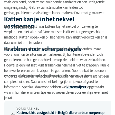
zoals een hond, heeft ze wel voldoende aandacht en een uitdagende
omgeving nodig. Gebrek aan stimulatie kan leiden tot
gedragsproblemen zoals dingen kapot maken of overmatig miauwen.
Katten kan je in het nekvel
vastnemen
Een moederpoes pakt haar kittens bij het nekvel om ze veilig te
verplaatsen, niet als straf. Voor mensen is dit echter geen geschikte
methode. Katten oppakken bij het nekvel kan angst veroorzaken en is
daarom niet aan te raden.
Krabben voor scherpe nagels
Katten krabben niet alleen om hun nagels scherp te houden, maar
vooral om hun territorium te markeren. Bij hun tenen bevinden zich
geurklieren die hun geur achterlaten op de plekken waar ze krabben.
Hoewel je een kat niet kunt trainen om helemaal niet te krabben, kun je
hem wel leren om een krabpaal te gebruiken. Door de kat te belonen
wanneer hij de krabpaal gebruikt, zal hij dit ook vaker doen.
Ondanks dat katten het populairste huisdier zijn in België, blijft het een
complex huisdier. Daarom is het belangrijk om je vooraf goed te
informeren. Speciaal daarvoor hebben we
kittenwijzer
opgemaakt
waarin hun dierenartsen tips en adviezen delen voor een fijn leven met
je kat.
VORIG ARTIKEL
Kattenziekte vastgesteld in België: dierenartsen roepen op