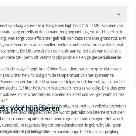
leert vandaag als eerste in België een high field (1,5 T) MRI-scanner van
inaire zorg en zelfs in de humane zorg nog niet in gebruik. Hij verbruikt
edig, wat zorgt voor efficiënter gebruik van deze schaarse grondstof. Met
dieren
elligence levert de scanner sneller beelden met een betere kwaliteit, wat
it toeneemt. De MRI wordt met een hijskraan op het dak van de kliniek
van deze MRI behoudt Vetimacs zijn positie als enige gespecialiseerde
ve technologie,” zegt Ariel Cohen Solal, dierenarts en oprichtster van
er 1.000 liter helium nodig om de temperatuur van het systeem te
n. Bovendien verdampte dit schaarse edelgas voortdurend, waardoor het
 slechts 0,7 liter helium en recupereert het gas volledig. Er is dus geen
 ook veel milieuvriendelijker. Bovendien is het ook veiliger want als het
tel.”
m voor huisdieren in België. Het is uitgerust met een volledig technisch
ss voor huisdieren
sversale beeldvormingstechniek die wordt gebruikt om interne structuren
et instrument bij uitstek voor neurologische aandoeningen. Het wordt
, tumoren). In tegenstelling tot tomodensitometrie gebruikt MRI geen
t röntgenstralen of echografie.
eert in uiterst gedetailleerde en nauwkeurige beelden in vergelijking