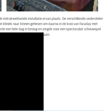
e indrukwekkende installatie ervan plaats. De verschillende onderdelen
 kliniek naar binnen gehesen om daarna in de kooi van Faraday met
urde een hele dag in beslag en zorgde voor een spectaculair schouwspel
onde 40 zie je de MRI omhoog gaan: