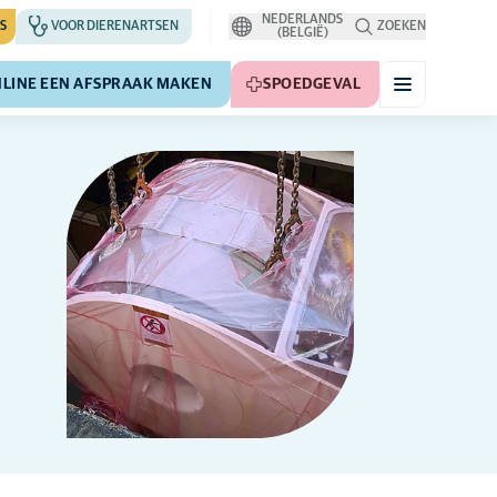
NEDERLANDS
S
VOOR DIERENARTSEN
ZOEKEN
(BELGIË)
LINE EEN AFSPRAAK MAKEN
SPOEDGEVAL