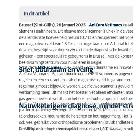
In dit artikel
Brussel (Sint-Gillis), 28 januari 2025
–
AniCura Vetimacs
instal
Snel, duurzaam en veilig
Siemens Healthineers. Dit nieuwe model scanner is uniek in de veter
de allerkleinste hoeveelheid helium (0,7 L) en recupereert het voll
Nauwkeurigere diagnose, minder stress voor huis
een magnetisch veld van 1,5 Tesla en bijgestaan door Artificial Int
de anesthesietijd voor dieren verkort en de diagnostische kwalite
Spectaculaire installatie
gehesen – een spectaculaire gebeurtenis in Brussel. Met de komst 
beeldvormingscentrum voor huisdieren in België.
“Wat deze
MRI-scanner
uniek maakt, is zijn duurzame en innovatie
Snel, duurzaam en veilig
AniCura Vetimacs. “Bij traditionele oudere MRI-scanners is ongeve
regelen en een constant en stabiel magnetisch veld te garandere
regelmatig moest bijgevuld worden. De nieuwe scanner is gevuld met
verdamping meer. Dit maakt het toestel niet alleen efficiënter, maar
gas gerecupereerd wordt, kan het ook niet ontsnappen uit het toes
AniCura Vetimacs is het enige gespecialiseerde beeldvormingscentru
Nauwkeurigere diagnose, minder stre
platform: radiologie, echografie, scanner en MRI. MRI is een tran
te onderzoeken, met name de hersenen en het ruggenmerg. Het is h
ook veel gebruikt voor orthopedische problemen (kruisbandletsels
schadelijke straling en toont het letsels die nooit zichtbaar zijn me
De MRI-scanner heeft een magnetisch veld van 1,5 Tesla, wat result