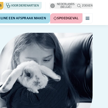
NEDERLANDS
S
VOOR DIERENARTSEN
ZOEKEN
(BELGIË)
LINE EEN AFSPRAAK MAKEN
SPOEDGEVAL