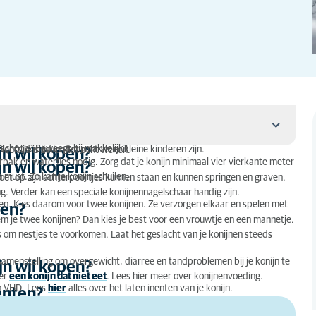
en schoon? Beweegt hij makkelijk?
ijf ook altijd in de buurt als er kleine kinderen zijn.
 leeftijd is zeven tot acht weken.
jn wil kopen?
erbak en waterfles nodig. Zorg dat je konijn minimaal vier vierkante meter
jn wil kopen?
must. Zo kan je konijn schuilen.
 moet op zijn achterpoortjes kunnen staan en kunnen springen en graven.
ing. Verder kan een speciale konijnennagelschaar handig zijn.
elen. Kies daarom voor twee konijnen. Ze verzorgen elkaar en spelen met
nen?
m je twee konijnen? Dan kies je best voor een vrouwtje en een mannetje.
s om nestjes te voorkomen. Laat het geslacht van je konijnen steeds
e samenstelling om overgewicht, diarree en tandproblemen bij je konijn te
jn wil kopen?
ver
een konijn dat niet eet
. Lees hier meer over konijnenvoeding.
 VHD. Lees
hier
alles over het laten inenten van je konijn.
enten?