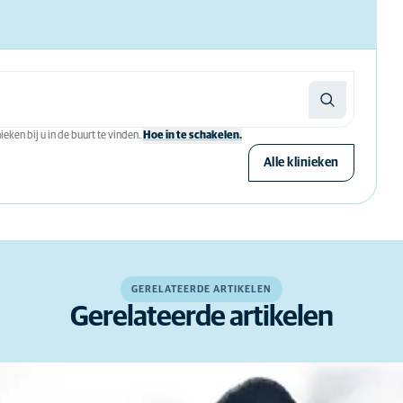
eken bij u in de buurt te vinden.
Hoe in te schakelen.
Alle klinieken
GERELATEERDE ARTIKELEN
Gerelateerde artikelen