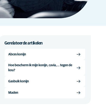
Gerelateerde artikelen
Abces konijn
Hoe bescherm ik mijn konijn, cavia,... tegen de
kou?
Gasbuik konijn
Maden