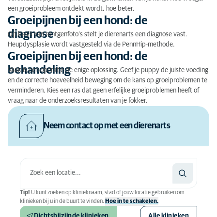
een groeiprobleem ontdekt wordt, hoe beter.
Groeipijnen bij een hond: de
diagnose
Op basis van röntgenfoto’s stelt je dierenarts een diagnose vast.
Heupdysplasie wordt vastgesteld via de PennHip-methode.
Groeipijnen bij een hond: de
behandeling
Vaak is een operatie de enige oplossing. Geef je puppy de juiste voeding
en de correcte hoeveelheid beweging om de kans op groeiproblemen te
verminderen. Kies een ras dat geen erfelijke groeiproblemen heeft of
vraag naar de onderzoeksresultaten van je fokker.
Neem contact op met een dierenarts
Tip!
U kunt zoeken op klinieknaam, stad of jouw locatie gebruiken om
klinieken bij u in de buurt te vinden.
Hoe in te schakelen.
Dichtsbijzijnde klinieken
Alle klinieken