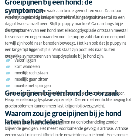
Groeipijnen bij een hond: de
Groeipijnen bij een hond: de oorzaak
symptomen
Groeiproblemen komen vaak aan beide gewrichten voor. Daardoor
Waarom zou je groeipijnen bij je hond laten
worden de meeste aandoeningen niet of te laat ontdekt.
Pups zijn regelmatig kreupel. Lichte kneuzingen gaan meestal na een
behandelen?
dag of twee vanzelf over. Blijft je puppy manken? Ga dan langs bij je
dierenarts.
De symptomen van een hond met elleboogdysplasie ontstaan meestal
Groeipijnen bij een hond: de diagnose
tussen vier en negen maanden oud. Je puppy zakt dan door een poot
terwijl zijn hoofd naar beneden beweegt. Het kan ook dat je puppy na
Groeipijnen bij een hond: de behandeling
een lange tijd liggen stijf is. Vaak staat zijn poot iets naar buiten
gedraaid.
Mogelijke symptomen van heupdysplasie bij je hond zijn:
vaker liggen
kort wandelen
moeilijk rechtstaan
moeilijk gaan zitten
moeite met springen
Groeipijnen bij een hond: de oorzaak
Groeiproblemen komen zowel bij grote als kleine hondenrassen voor.
Heup- en elleboogdysplasie zijn erfelijk. Dieren met een lichte neiging tot
groeiproblemen kunnen meer last krijgen bij overgewicht.
Waarom zou je groeipijnen bij je hond
laten behandelen?
Sommige groeiproblemen verdwijnen na een behandeling zonder
blijvende gevolgen. Het meest voorkomende gevolg is artrose. Artrose
veroorzaakt pijn en stijfheid in de gewrichten van je hond. Hoe vroeger