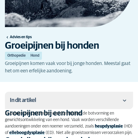
Advies en tips
Groeipijnen bij honden
Orthopedie
Hond
Groeipijnen komen vaak voor bij jonge honden. Meestal gaat
het om een erfelijke aandoening.
In dit artikel
Groeipijnen bij een hond
Er kunnen zich problemen voordoen tijdens de botvorming en
Groeipijnen bij een hond
gewrichtsontwikkeling van een hond. Vaak worden verschillende
aandoeningen onder een noemer verzameld, zoals
heupdysplasie
(HD)
Groeipijnen bij een hond: de symptomen
of
elleboogdysplasie
(ED). Niet alle groeistoornissen veroorzaken pijn.