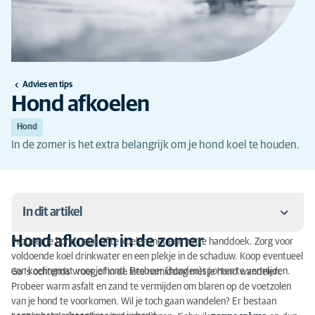
Advies en tips
Hond afkoelen
Hond
In de zomer is het extra belangrijk om je hond koel te houden.
In dit artikel
Hond afkoelen in de zomer
Probeer je hond nooit af te koelen met een natte handdoek. Zorg voor
Hond afkoelen in de zomer
voldoende koel drinkwater en een plekje in de schaduw. Koop eventueel
een koelingmat voor je hond. Probeer (honden)sporten te vermijden.
Ga ’s ochtends vroeg of in de late namiddag met je hond wandelen.
Zwemmen om je hond af te koelen bij warm weer
Probeer warm asfalt en zand te vermijden om blaren op de voetzolen
van je hond te voorkomen. Wil je toch gaan wandelen? Er bestaan