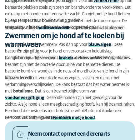
aangepaste schoentjes voor je hond.
Laat je hond niet te lang in de zon liggen. Gebruik
zonnecrème
op dun
behaarde plekken zoals zijn oren om brandwonden te voorkomen. Let
extra op met honden met een witte vacht. Ga niet met je hond fietsen
bij een temperatuur boven twintig graden.
Laat je hond nooit achter in je auto, ook niet met de ramen open. De
temperatuur in een stilstaande auto loopt snel op.
Wees extra alert bij oudere honden en honden met hartproblemen.
Vermoed je dat je
hond oververhit
is, lees hier dan wat te doen.
Zwemmen om je hond af te koelen bij
warm weer
Ga je met je hond zwemmen? Pas dan op voor
blauwalgen
. Deze
bacteriën zijn giftig voor je hond en veroorzaken huiduitslag,
maagkrampen, misselijkheid,
braken
, diarree, koorts en oogirritaties.
Laat je hond jaarlijks inenten tegen de
ziekte van Weil
. Water kan
besmet zijn met de bacterie door urine van besmette dieren. De
bacterie komt via wondjes in de neus of mondholte van je hond in zijn
lichaam terecht.
Kijk verder ook uit voor dode watervogels, vissen en dieren met
verlammingsverschijnselen. De kans bestaat dat het water besmet is
met
botulisme
. Dat is een besmettelijke vorm van
voedselvergiftiging
. Gezonde honden zijn niet gevoelig voor de
ziekte. Als je hond al een maagbeschadiging heeft, kan hij besmet raken.
Een hond die besmet is met botulisme wil niet eten of drinken en
vertoont verlammingsverschijnselen.
Lees ook ons artikel over
zwemmen met je hond
.
Neem contact op met een dierenarts