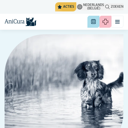
NEDERLANDS
ACTIES
ZOEKEN
(BELGIË)