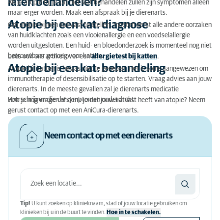
laten behandelen?
Als je atopie bij je kat niet laat behandelen zullen zijn symptomen alleen
maar erger worden. Maak een afspraak bij je dierenarts.
Atopie bij een kat: diagnose
Om atopie bij een kat vast te stellen, moeten eerst alle andere oorzaken
van huidklachten zoals een vlooienallergie en een voedselallergie
worden uitgesloten. Een huid- en bloedonderzoek is momenteel nog niet
betrouwbaar genoeg voor katten.
Lees ook ons artikel over een
allergietest bij katten
.
Atopie bij een kat: behandeling
Atopie bij katten is helaas niet te genezen. Het is soms aangewezen om
immunotherapie of desensibilisatie op te starten. Vraag advies aan jouw
dierenarts. In de meeste gevallen zal je dierenarts medicatie
voorschrijven die de symptomen onderdrukt.
Heb je nog vragen of denk je dat jouw kat last heeft van atopie? Neem
gerust contact op met een AniCura-dierenarts.
Neem contact op met een dierenarts
Tip!
U kunt zoeken op klinieknaam, stad of jouw locatie gebruiken om
klinieken bij u in de buurt te vinden.
Hoe in te schakelen.