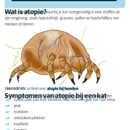
Atopie bij een kat: behandeling
Wat is atopie?
Atopie is een huidziekte waarbij je kat overgevoelig is voor stoffen uit
zijn omgeving, zoals huisstofmijt, grassen, pollen en huidschilfers van
mensen of dieren.
Huisstofmijt
Lees ook ons artikel over
atopie bij honden
.
Symptomen van atopie bij een kat
Je kan atopie bij katten aan de volgende symptomen herkennen:
ronde plek van licht verdikte huid met een gele tot roze kleur
jeuk
krabben
ontstoken plekken
kaalheid