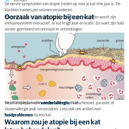
korstjes
De eerste symptomen van atopie treden op voor je kat drie jaar is. De
klachten kunnen per seizoen veranderen.
Oorzaak van atopie bij een kat
Wanneer je kat in aanraking komt met allergische stoffen wordt zijn
immuunsysteem overactief. Je kat krijgt jeuk en krabt. Zo raakt zijn huid
verder geïrriteerd en ontstaan er ontstekingen.
De ontstekingsreactie van de huid van je kat
Naast atopie kan een
voedselallergie
, huidschimmel, parasiet of
vlooienallergie jeuk veroorzaken. Lees ook ons artikel over
huidproblemen
bij een kat.
Waarom zou je atopie bij een kat