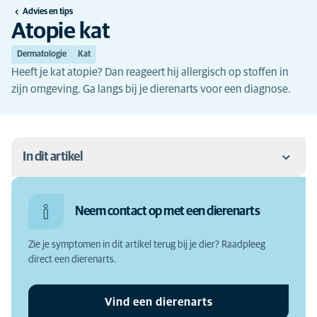
Advies en tips
Atopie kat
Dermatologie
Kat
Heeft je kat atopie? Dan reageert hij allergisch op stoffen in
zijn omgeving. Ga langs bij je dierenarts voor een diagnose.
In dit artikel
Wat is atopie?
Neem contact op met een dierenarts
Symptomen van atopie bij een kat
Zie je symptomen in dit artikel terug bij je dier? Raadpleeg
Oorzaak van atopie bij een kat
direct een dierenarts.
Waarom zou je atopie bij een kat laten behandelen?
Vind een dierenarts
Atopie bij een kat: diagnose