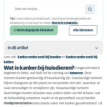
Tip!
U kunt zoeken op klinieknaam, stad of jouw locatie gebruiken om
klinieken bij u in de buurt te vinden.
Hoe in te schakelen.
Dichtsbijzijnde klinieken
Alle klinieken
In dit artikel
Lees ook:
kankeronderzoek bij honden
en
kankeronderzoek bij
Wat is kanker bij huisdieren?
katten
Wat is kanker bij huisdieren?
Kanker is een aandoening waarbij lichaamscellen zich ongecontroleerd
Wanneer is onderzoek nodig?
beginnen te delen, wat leidt tot de vorming van
tumoren
. Deze
tumoren kunnen goedaardig of kwaadaardig zijn. Goedaardige tumoren
Hoe wordt kanker gediagnosticeerd?
blijven doorgaans op één plaats en verspreiden zich niet, waardoor ze
vaak eenvoudiger te verwijderen zijn. Kwaadaardige tumoren
Behandelingsopties
daarentegen kunnen uitzaaien naar andere delen van het lichaam, wat
de behandeling complexer maakt en de gezondheid van je huisdier
Voorbereiding en nazorg
ernstig kan schaden.
Honden en katten worden steeds vaker met kanker geconfronteerd. Uit