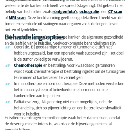
welke mate de kanker zich heeft verspreid (stagering). Dit gebeurt met
behulp van technieken zoals
röntgenfoto’s
,
echografie
, een
CT-scan
of
MRI-scan
. Deze beeldvorming geeft een gedetailleerd beeld van de
tumor en eventuele uitzaaiingen naar organen zoals de longen, lever,
botten of lymfeklieren.
Behandelingsopties
De behandeling hangt af van het type kanker, de algemene gezondheid
en de leeftijd van je huisdier. Veelvoorkomende behandelingen zijn:
Operatie: Bij goedaardige tumoren of tumoren die zich niet
hebben uitgezaaid, kan een operatie vaak succesvol zijn. Het doel
is de tumor volledig te verwijderen.
Chemotherapie
en bestraling: Voor kwaadaardige tumoren
wordt vaak chemotherapie of bestraling ingezet om de tumorgroei
te remmen of kankercellen te vernietigen.
Immunotherapie en hormoontherapie: Deze methoden versterken
het immuunsysteem of beïnvloeden de hormonen om de
kankercellen aan te pakken.
Palliatieve zorg: Als genezing niet meer mogelijk is, richt de
behandeling zich op pijnverlichting en een betere levenskwaliteit
voor je huisdier.
Huisdieren verdragen chemotherapie vaak beter dan mensen, omdat
de dosering minder intens is, waardoor de bijwerkingen meestal