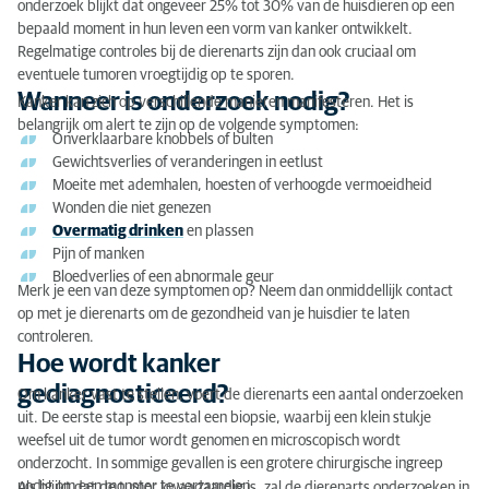
onderzoek blijkt dat ongeveer 25% tot 30% van de huisdieren op een
Kosten van kankerbehandeling bij huisdieren
bepaald moment in hun leven een vorm van kanker ontwikkelt.
Regelmatige controles bij de dierenarts zijn dan ook cruciaal om
Wees er op tijd bij
eventuele tumoren vroegtijdig op te sporen.
Wanneer is onderzoek nodig?
Kanker kan zich op verschillende manieren manifesteren. Het is
belangrijk om alert te zijn op de volgende symptomen:
Onverklaarbare knobbels of bulten
Gewichtsverlies of veranderingen in eetlust
Moeite met ademhalen, hoesten of verhoogde vermoeidheid
Wonden die niet genezen
Overmatig drinken
en plassen
Pijn of manken
Bloedverlies of een abnormale geur
Merk je een van deze symptomen op? Neem dan onmiddellijk contact
op met je dierenarts om de gezondheid van je huisdier te laten
controleren.
Hoe wordt kanker
gediagnosticeerd?
Om kanker vast te stellen, voert de dierenarts een aantal onderzoeken
uit. De eerste stap is meestal een biopsie, waarbij een klein stukje
weefsel uit de tumor wordt genomen en microscopisch wordt
onderzocht. In sommige gevallen is een grotere chirurgische ingreep
nodig om een monster te verzamelen.
Als blijkt dat de tumor kwaadaardig is, zal de dierenarts onderzoeken in