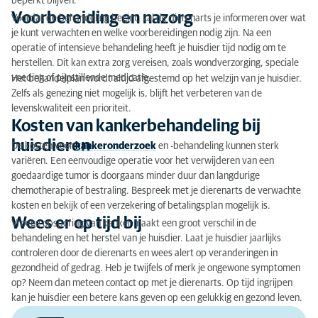
beperkt blijven.
Voorbereiding en nazorg
Voordat de behandeling begint, zal de dierenarts je informeren over wat
je kunt verwachten en welke voorbereidingen nodig zijn. Na een
operatie of intensieve behandeling heeft je huisdier tijd nodig om te
herstellen. Dit kan extra zorg vereisen, zoals wondverzorging, speciale
voeding of pijnstillende medicatie.
Het behandelplan wordt altijd afgestemd op het welzijn van je huisdier.
Zelfs als genezing niet mogelijk is, blijft het verbeteren van de
levenskwaliteit een prioriteit.
Kosten van kankerbehandeling bij
huisdieren
De kosten voor
kankeronderzoek
en -behandeling kunnen sterk
variëren. Een eenvoudige operatie voor het verwijderen van een
goedaardige tumor is doorgaans minder duur dan langdurige
chemotherapie of bestraling. Bespreek met je dierenarts de verwachte
kosten en bekijk of een verzekering of betalingsplan mogelijk is.
Wees er op tijd bij
Vroege opsporing van kanker maakt een groot verschil in de
behandeling en het herstel van je huisdier. Laat je huisdier jaarlijks
controleren door de dierenarts en wees alert op veranderingen in
gezondheid of gedrag. Heb je twijfels of merk je ongewone symptomen
op? Neem dan meteen contact op met je dierenarts. Op tijd ingrijpen
kan je huisdier een betere kans geven op een gelukkig en gezond leven.