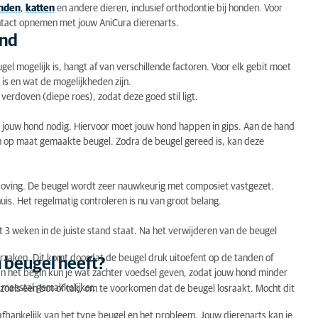
onden
,
katten
en andere dieren, inclusief orthodontie bij honden. Voor
ontact opnemen met jouw AniCura dierenarts.
ond
gel mogelijk is, hangt af van verschillende factoren. Voor elk gebit moet
is en wat de mogelijkheden zijn.
verdoven (diepe roes), zodat deze goed stil ligt.
n jouw hond nodig. Hiervoor moet jouw hond happen in gips. Aan de hand
n op maat gemaakte beugel. Zodra de beugel gereed is, kan deze
doving. De beugel wordt zeer nauwkeurig met composiet vastgezet.
huis. Het regelmatig controleren is nu van groot belang.
 3 weken in de juiste stand staat. Na het verwijderen van de beugel
orzaken. Dit komt doordat de beugel druk uitoefent op de tanden of
n beugel heeft?
n. In het begin kun je wat zachter voedsel geven, zodat jouw hond minder
 meestal gemakkelijker.
als een bot of tak, om te voorkomen dat de beugel losraakt. Mocht dit
afhankelijk van het type beugel en het probleem. Jouw dierenarts kan je