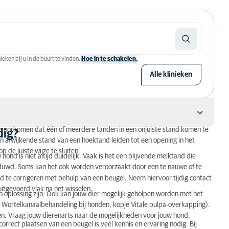
eken bij u in de buurt te vinden.
Hoe in te schakelen.
Alle klinieken
t voorkomen dat één of meerdere tanden in een onjuiste stand komen te
dig?
en afwijkende stand van een hoektand leiden tot een opening in het
 de juiste wijze te sluiten.
nd is niet altijd duidelijk. Vaak is het een blijvende melktand die
geduwd. Soms kan het ook worden veroorzaakt door een te nauwe of te
d te corrigeren met behulp van een beugel. Neem hiervoor tijdig contact
itgevoerd vlak na het wisselen.
n oplossing zijn. Ook kan jouw dier mogelijk geholpen worden met het
t?
 Wortelkanaalbehandeling bij honden, kopje Vitale pulpa-overkapping).
n. Vraag jouw dierenarts naar de mogelijkheden voor jouw hond.
correct plaatsen van een beugel is veel kennis en ervaring nodig. Bij