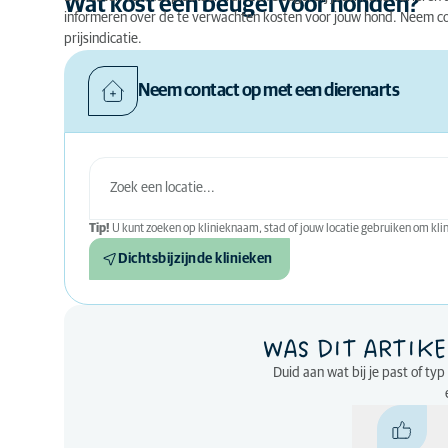
Wat kost een beugel voor honden?
informeren over de te verwachten kosten voor jouw hond. Neem co
prijsindicatie.
Neem contact op met een dierenarts
Tip!
U kunt zoeken op klinieknaam, stad of jouw locatie gebruiken om klini
Dichtsbijzijnde klinieken
WAS DIT ARTIKE
Duid aan wat bij je past of ty