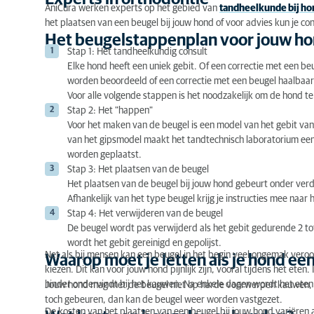
AniCura werken experts op het gebied van
tandheelkunde bij h
het plaatsen van een beugel bij jouw hond of voor advies kun je c
Het beugelstappenplan voor jouw h
Stap 1: Het tandheelkundig consult
Elke hond heeft een uniek gebit. Of een correctie met een beu
worden beoordeeld of een correctie met een beugel haalbaar 
Voor alle volgende stappen is het noodzakelijk om de hond te 
Stap 2: Het "happen"
Voor het maken van de beugel is een model van het gebit va
van het gipsmodel maakt het tandtechnisch laboratorium ee
worden geplaatst.
Stap 3: Het plaatsen van de beugel
Het plaatsen van de beugel bij jouw hond gebeurt onder ver
Afhankelijk van het type beugel krijg je instructies mee naar 
Stap 4: Het verwijderen van de beugel
De beugel wordt pas verwijderd als het gebit gedurende 2 tot
wordt het gebit gereinigd en gepolijst.
Net als bij mensen kan een beugel in het begin veel ongemak vero
Waarop moet je letten als je hond ee
kiezen. Dit kan voor jouw hond pijnlijk zijn, vooral tijdens het ete
hinder ondervindt bij het kauwen. Na enkele dagen wordt het eten
Jouw hond mag met de beugel niet op harde voorwerpen kauwen, zo
toch gebeuren, dan kan de beugel weer worden vastgezet.
De kosten van het plaatsen van een beugel bij jouw hond variëren 