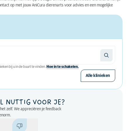
ntact op met jouw AniCura dierenarts voor advies en een mogelijke
eken bij u in de buurt te vinden.
Hoe in te schakelen.
Alle klinieken
L NUTTIG VOOR JE?
p het zelf. We appreciëren je feedback
enorm.