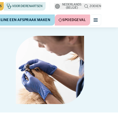
NEDERLANDS
S
VOOR DIERENARTSEN
ZOEKEN
(BELGIË)
LINE EEN AFSPRAAK MAKEN
SPOEDGEVAL