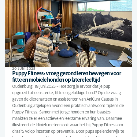
20 JUNI 2025
Puppy Fitness: vroeg gezond leren bewegen voor
fitte en mobiele honden op latere leeftijd
Oudenburg, 18 juni 2025 – Hoe zorg je ervoor dat je pup
opgroeit tot een sterke, fitte en gelukkige hond? Op die vraag
gaven de dierenartsen en assistenten van AniCura Causus in
Oudenburg afgelopen avond een praktisch antwoord tijdens de
Puppy Fitness. Samen met jonge honden en hun baasjes
maakten ze er een actieve en leerzame ervaring van. Daarmee
illustreert de kliniek meteen ook waar het bij Puppy Fitness om
draait: volop inzetten op preventie. Door pups spelenderwijs te