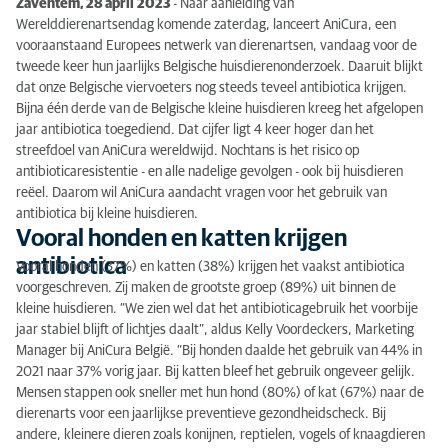
Zaventem, 28 april
2023
- Naar aanleiding van
Vooral honden en katten krijgen antibiotica
Werelddierenartsendag komende zaterdag, lanceert AniCura, een
vooraanstaand Europees netwerk van dierenartsen, vandaag voor de
Antibioticaresistentie vermijden
tweede keer hun jaarlijks Belgische huisdierenonderzoek. Daaruit blijkt
dat onze Belgische viervoeters nog steeds teveel antibiotica krijgen.
Nood aan sensibilisering rond correct gebruik
Bijna één derde van de Belgische kleine huisdieren kreeg het afgelopen
jaar antibiotica toegediend. Dat cijfer ligt 4 keer hoger dan het
Over het onderzoek
streefdoel van AniCura wereldwijd. Nochtans is het risico op
antibioticaresistentie - en alle nadelige gevolgen - ook bij huisdieren
reëel. Daarom wil AniCura aandacht vragen voor het gebruik van
antibiotica bij kleine huisdieren.
Vooral honden en katten krijgen
antibiotica
Vooral honden (37%) en katten (38%) krijgen het vaakst antibiotica
voorgeschreven. Zij maken de grootste groep (89%) uit binnen de
kleine huisdieren. “We zien wel dat het antibioticagebruik het voorbije
jaar stabiel blijft of lichtjes daalt”, aldus Kelly Voordeckers, Marketing
Manager bij AniCura België. “Bij honden daalde het gebruik van 44% in
2021 naar 37% vorig jaar. Bij katten bleef het gebruik ongeveer gelijk.
Mensen stappen ook sneller met hun hond (80%) of kat (67%) naar de
dierenarts voor een jaarlijkse preventieve gezondheidscheck. Bij
andere, kleinere dieren zoals konijnen, reptielen, vogels of knaagdieren