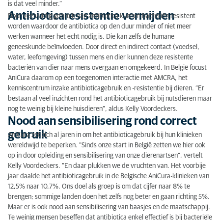
is dat veel minder.”
Antibioticaresistentie vermijden
Door veelvuldig gebruik van antibiotica kunnen bacteriën resistent
worden waardoor de antibiotica op den duur minder of niet meer
werken wanneer het echt nodig is. Die kan zelfs de humane
geneeskunde beïnvloeden. Door direct en indirect contact (voedsel,
water, leefomgeving) tussen mens en dier kunnen deze resistente
bacteriën van dier naar mens overgaan en omgekeerd. In België focust
AniCura daarom op een toegenomen interactie met AMCRA, het
kenniscentrum inzake antibioticagebruik en -resistentie bij dieren. “Er
bestaan al veel inzichten rond het antibioticagebruik bij nutsdieren maar
nog te weinig bij kleine huisdieren”, aldus Kelly Voordeckers.
Nood aan sensibilisering rond correct
gebruik
AniCura zet zich al jaren in om het antibioticagebruik bij hun klinieken
wereldwijd te beperken. “Sinds onze start in België zetten we hier ook
op in door opleiding en sensibilisering van onze dierenartsen”, vertelt
Kelly Voordeckers. “En daar plukken we de vruchten van. Het voorbije
jaar daalde het antibioticagebruik in de Belgische AniCura-klinieken van
12,5% naar 10,7%. Ons doel als groep is om dat cijfer naar 8% te
brengen; sommige landen doen het zelfs nog beter en gaan richting 5%.
Maar er is ook nood aan sensibilisering van baasjes en de maatschappij.
Te weinig mensen beseffen dat antibiotica enkel effectief is bij bacteriële