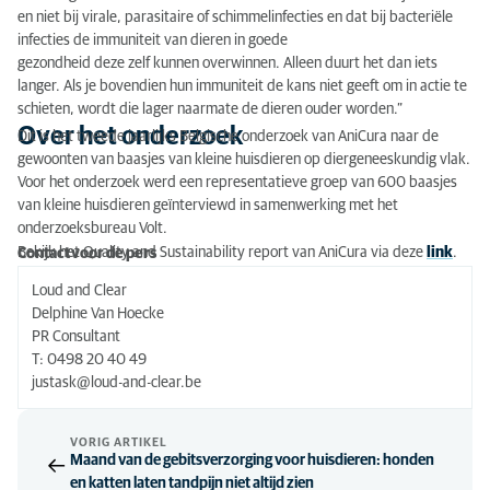
en niet bij virale, parasitaire of schimmelinfecties en dat bij bacteriële
infecties de immuniteit van dieren in goede
gezondheid deze zelf kunnen overwinnen. Alleen duurt het dan iets
langer. Als je bovendien hun immuniteit de kans niet geeft om in actie te
schieten, wordt die lager naarmate de dieren ouder worden.”
Over het onderzoek
Dit is het tweede jaarlijks Belgische onderzoek van AniCura naar de
gewoonten van baasjes van kleine huisdieren op diergeneeskundig vlak.
Voor het onderzoek werd een representatieve groep van 600 baasjes
van kleine huisdieren geïnterviewd in samenwerking met het
onderzoeksbureau Volt.
Bekijk het Quality and Sustainability report van AniCura via deze
link
.
Contact voor de pers
Loud and Clear
Delphine Van Hoecke
PR Consultant
T: 0498 20 40 49
justask@loud-and-clear.be
VORIG ARTIKEL
Maand van de gebitsverzorging voor huisdieren: honden
en katten laten tandpijn niet altijd zien