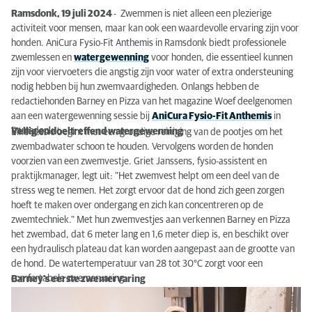
Ramsdonk, 19 juli 2024
- Zwemmen is niet alleen een plezierige
activiteit voor mensen, maar kan ook een waardevolle ervaring zijn voor
honden. AniCura Fysio-Fit Anthemis in Ramsdonk biedt professionele
zwemlessen en
watergewenning
voor honden, die essentieel kunnen
zijn voor viervoeters die angstig zijn voor water of extra ondersteuning
nodig hebben bij hun zwemvaardigheden. Onlangs hebben de
redactiehonden Barney en Pizza van het magazine Woef deelgenomen
aan een watergewenning sessie bij
AniCura Fysio-Fit Anthemis
in
Ramsdonk.
Veilig en doeltreffend watergewenning
Elke sessie begint met een grondige reiniging van de pootjes om het
zwembadwater schoon te houden. Vervolgens worden de honden
voorzien van een zwemvestje. Griet Janssens, fysio-assistent en
praktijkmanager, legt uit: "Het zwemvest helpt om een deel van de
stress weg te nemen. Het zorgt ervoor dat de hond zich geen zorgen
hoeft te maken over ondergang en zich kan concentreren op de
zwemtechniek." Met hun zwemvestjes aan verkennen Barney en Pizza
het zwembad, dat 6 meter lang en 1,6 meter diep is, en beschikt over
een hydraulisch plateau dat kan worden aangepast aan de grootte van
de hond. De watertemperatuur van 28 tot 30°C zorgt voor een
comfortabele zwemervaring.
Barney's eerste zwemervaring