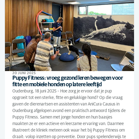
20 JUNI 2025
Puppy Fitness: vroeg gezond leren bewegen voor
fitte en mobiele honden op latere leeftijd
Oudenburg, 18 juni 2025 – Hoe zorg je ervoor dat je pup
opgroeit tot een sterke, fitte en gelukkige hond? Op die vraag
gaven de dierenartsen en assistenten van AniCura Causus in
Oudenburg afgelopen avond een praktisch antwoord tijdens de
Puppy Fitness. Samen met jonge honden en hun baasjes
maakten ze er een actieve en leerzame ervaring van. Daarmee
illustreert de kliniek meteen ook waar het bij Puppy Fitness om
draait: volop inzetten op preventie. Door pups spelenderwijs te