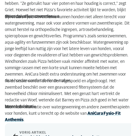
hebben. "Ze gebruikt haar vier poten en haar houding is correct," zegt
Griet. Hoewel het niet Pizza's favoriete activiteit lijkt te worden, blijkt
dat ze zeker kan zwemmen.
Meer dan alleen zwemlessen
Bij AniCura Fysio-Fit Anthemis kunnen honden niet alleen terecht voor
watergewenning, maar ook voor andere vormen van zwemtherapie. Dit
omvat herstel na orthopedische ingrepen, artrosebehandeling,
spieropbouw en gewichtsverlies. Programma's zoals seniorzwemmen,
aqua-agility en funzwemmen zijn ook beschikbaar. Watergewenning op
jonge leeftijd kan nuttig zijn voor het latere leven van honden, vooral
voor diegenen die revalideren of last hebben van gewrichtsproblemen.
Windhonden zoals Pizza hebben vaak minder affiniteit met water, en
sommige rassen met een korte snuit kunnen moeite hebben met
zwemmen. AniCura biedt extra ondersteuning om het zwemmen voor
deze honden comfortabeler te maken.
Na de sessie worden de honden afgespoeld en afgedroogd. Het
zwembad beschikt over een geavanceerd filtersysteem dat de
hoeveelheid chloor minimaliseert. Met een gerust hart vertrekt de
redactie van Woef, wetende dat Barney en Pizza zich goed in het water
kunnen redden.
Meer informatie
Voor meer informatie over watergewenning en andere zwemtherapieën
voor honden, kunt u terecht op de website van
AniCura Fysio-Fit
Anthemis
.
VORIG ARTIKEL