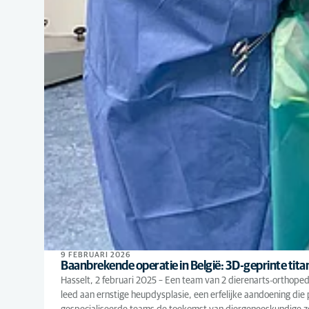
9 FEBRUARI 2026
Baanbrekende operatie in België: 3D-geprinte tit
Hasselt, 2 februari 2025 – Een team van 2 dierenarts-orthope
leed aan ernstige heupdysplasie, een erfelijke aandoening di