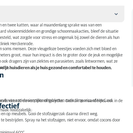
en en twee katten, waar al maandenlang sprake was van een
rd vlooienmiddelen en grondige schoonmaakacties, bleef de situatie
esteld, wat zorgde voor stress en ongemak bij zowel de dieren als hun
kliniek Herckenrode.
n en soms mensen. Deze vleugelloze beestjes voeden zich met bloed en
imeters groot, maar hun impact is des te groter door de jeuk en mogelijke
ok dragers zijn van ziektes en parasieten, zoals lintwormen, wat ze
maakt.
l je huisdieren als je huis gezond en comfortabel te houden.
en
bruik van antivlooienpillen of tabletten zoals Simparica of NexGard.
orbreken zo de voortplantingscyclus. Gebruik ze maandelijks, ook in de
fectief
onmaak noodzakelijk:
ten en op meubels. Gooi de stofzuigerzak daarna direct weg.
 te bestrijden. Spray na het stofzuigen, niet ervoor, omdat cocons door
 minimaal 60°C.