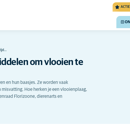
ACTIE
ON
rijd…
middelen om vlooien te
ren en hun baasjes. Ze worden vaak
 misvatting. Hoe herken je een vlooienplaag,
oenraad Florizoone, dierenarts en