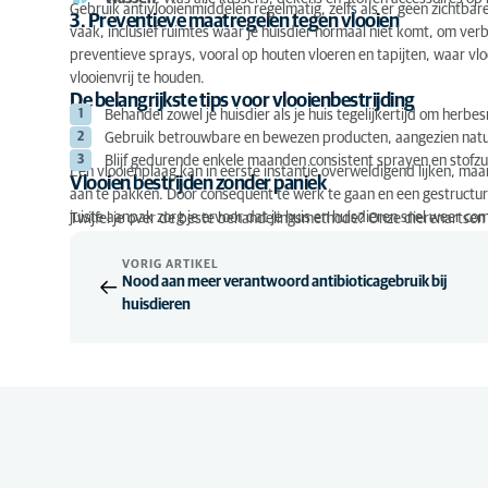
Gebruik antivlooienmiddelen regelmatig, zelfs als er geen zichtba
3. Preventieve maatregelen tegen vlooien
vaak, inclusief ruimtes waar je huisdier normaal niet komt, om ver
preventieve sprays, vooral op houten vloeren en tapijten, waar vl
vlooienvrij te houden.
De belangrijkste tips voor vlooienbestrijding
Behandel zowel je huisdier als je huis tegelijkertijd om herb
Gebruik betrouwbare en bewezen producten, aangezien natuurl
Blijf gedurende enkele maanden consistent sprayen en stofzui
Een vlooienplaag kan in eerste instantie overweldigend lijken, ma
Vlooien bestrijden zonder paniek
aan te pakken. Door consequent te werk te gaan en een gestructure
juiste aanpak zorg je ervoor dat je huis en huisdieren snel weer comf
Twijfel je over de beste behandelingsmethode? Onze dierenartsen b
VORIG ARTIKEL
Nood aan meer verantwoord antibioticagebruik bij
huisdieren