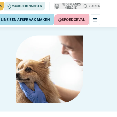
NEDERLANDS
S
VOOR DIERENARTSEN
ZOEKEN
(BELGIË)
LINE EEN AFSPRAAK MAKEN
SPOEDGEVAL