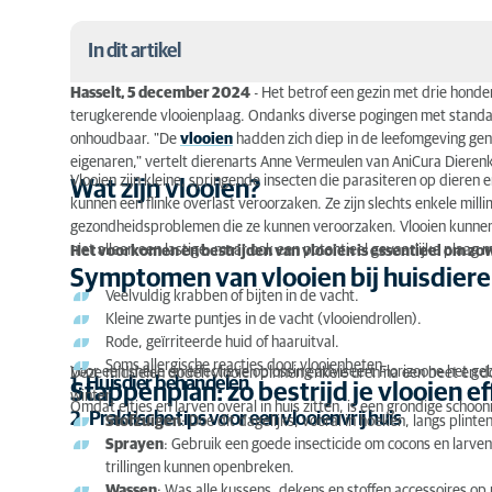
In dit artikel
Hasselt, 5 december 2024
- Het betrof een gezin met drie hond
Wat zijn vlooien?
terugkerende vlooienplaag. Ondanks diverse pogingen met standaa
onhoudbaar. "De
vlooien
hadden zich diep in de leefomgeving gen
Symptomen van vlooien bij huisdieren
eigenaren," vertelt dierenarts Anne Vermeulen van AniCura Dieren
Vlooien zijn kleine, springende insecten die parasiteren op diere
Wat zijn vlooien?
Stappenplan: zo bestrijd je vlooien effectief
kunnen een flinke overlast veroorzaken. Ze zijn slechts enkele mill
gezondheidsproblemen die ze kunnen veroorzaken. Vlooien kunnen o
niet alleen een lastige, maar ook een potentieel gevaarlijke plaag 
Het voorkomen en bestrijden van vlooien is essentieel om zowe
Symptomen van vlooien bij huisdier
Veelvuldig krabben of bijten in de vacht.
Kleine zwarte puntjes in de vacht (vlooiendrollen).
Rode, geïrriteerde huid of haaruitval.
Soms allergische reacties door vlooienbeten.
Voor een snelle en effectieve oplossing adviseert Florizoone het ge
Deze middelen doden vlooien binnen enkele uren na een beet en do
1. Huisdier behandelen
Stappenplan: zo bestrijd je vlooien ef
winter.
Omdat eitjes en larven overal in huis zitten, is een grondige scho
2. Praktische tips voor een vlooienvrij huis
Stofzuigen
: Doe dit dagelijks, vooral in hoeken, langs plin
Sprayen
: Gebruik een goede insecticide om cocons en larven
trillingen kunnen openbreken.
Wassen
: Was alle kussens, dekens en stoffen accessoires op