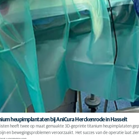
anium heupimplantaten bij AniCura Herckenrode in Hasselt
disten heeft twee op maat gemaakte 3D-geprinte titanium heupimplataten gepl
e pijn en bewegingsproblemen veroorzaakt. Het succes van de operatie laat zi