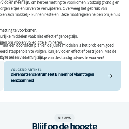
re vlooien meer zijn, om herbesmetting te voorkomen. Stofzuig grondig en
borgen eitjes en larven te verwijderen. Overweeg het gebruik van
ooien zich makkelijk kunnen nestelen. Deze maatregelen helpen om je huis
esmetting te voorkomen.
ijke middelen vaak niet effectief genoeg zijn.
gen om vlooien volledig te elimineren.
ar met een doordacht plan en de juiste middelen is het probleem goed
erd stappenplan te volgen, kun je vlooien effectief bestrijden. Met de
ortabel en vlooienvrij zijn.
ij AniCura staan klaar om je van deskundig advies te voorzien!
VOLGEND ARTIKEL
Dierenartsencentrum Het Binnenhof vlamt tegen
eenzaamheid
NIEUWS
Blijf op de hoogte