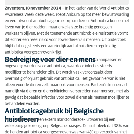
Zaventem, 18 november 2024
– In het kader van de World Antibiotics
Bedreiging voor dier en mens
Awareness Week deze week, roept AniCura op tot meer bewustwording
en verantwoord antibioticagebruik bij huisdieren. Antibiotica kunnen het
Antibioticagebruik bij Belgische huisdieren
leven van je dier redden, maar enkel als ze krachtig genoeg en
werkzaam blijven. Met de toenemende antimicrobiële resistentie vormt
Verantwoord gebruik van antibiotica
dit echter een reëel risico voor zowel dieren als mensen. Uit onderzoek
blijkt dat nog steeds een aanzienlijk aantal huisdieren regelmatig
Groeiend bewustzijn en actie
antibiotica voorgeschreven krijgt.
Bedreiging voor dier en mens
Antibioticaresistentie ontstaat wanneer bacteriën zich aanpassen en
ongevoelig worden voor antibiotica, waardoor infecties steeds
moeilijker te behandelen zijn. Dit wordt vaak veroorzaakt door
overmatig of onjuist gebruik van antibiotica. Het gevaar hiervan is niet
alleen voor de dieren zelf, maar ook voor mensen. Bacteriën kunnen zich
namelijk via dieren en dierenklinieken verspreiden naar mensen, met als
gevolg dat bepaalde infecties voor zowel dieren als mensen moeilijker te
behandelen worden.
Antibioticagebruik bij Belgische
huisdieren
AniCura liet recent een extern marktonderzoek uitvoeren bij een
willekeurig gekozen groep Belgische baasjes. Daaruit bleek dat 38% van
de honden antibiotica voorgeschreven waarvan 4% op verzoek van het