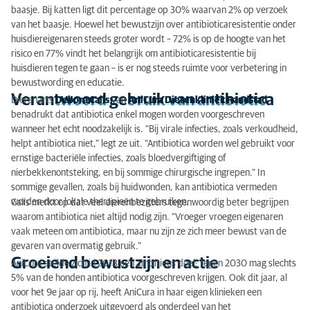
baasje. Bij katten ligt dit percentage op 30% waarvan 2% op verzoek
van het baasje. Hoewel het bewustzijn over antibioticaresistentie onder
huisdiereigenaren steeds groter wordt – 72% is op de hoogte van het
risico en 77% vindt het belangrijk om antibioticaresistentie bij
huisdieren tegen te gaan – is er nog steeds ruimte voor verbetering in
bewustwording en educatie.
Verantwoord gebruik van antibiotica
Dierenarts
Debora Calis
van
AniCura Dierenkliniek Randstad
benadrukt dat antibiotica enkel mogen worden voorgeschreven
wanneer het echt noodzakelijk is. “Bij virale infecties, zoals verkoudheid,
helpt antibiotica niet,” legt ze uit. “Antibiotica worden wel gebruikt voor
ernstige bacteriële infecties, zoals bloedvergiftiging of
nierbekkenontsteking, en bij sommige chirurgische ingrepen.” In
sommige gevallen, zoals bij huidwonden, kan antibiotica vermeden
worden door lokale therapieën te gebruiken.
Calis merkt op dat veel dierenbezitters tegenwoordig beter begrijpen
waarom antibiotica niet altijd nodig zijn. “Vroeger vroegen eigenaren
vaak meteen om antibiotica, maar nu zijn ze zich meer bewust van de
gevaren van overmatig gebruik.”
Groeiend bewustzijn en actie
AniCura stelde zich in 2018 een ambitieus doel: tegen 2030 mag slechts
5% van de honden antibiotica voorgeschreven krijgen. Ook dit jaar, al
voor het 9e jaar op rij, heeft AniCura in haar eigen klinieken een
antibiotica onderzoek uitgevoerd als onderdeel van het