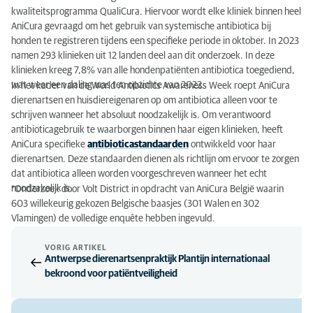
kwaliteitsprogramma QualiCura. Hiervoor wordt elke kliniek binnen heel
AniCura gevraagd om het gebruik van systemische antibiotica bij
honden te registreren tijdens een specifieke periode in oktober. In 2023
namen 293 klinieken uit 12 landen deel aan dit onderzoek. In deze
klinieken kreeg 7,8% van alle hondenpatiënten antibiotica toegediend,
wat weer een daling was ten opzichte van 2022.
In het kader van de World Antibiotics Awareness Week roept AniCura
dierenartsen en huisdiereigenaren op om antibiotica alleen voor te
schrijven wanneer het absoluut noodzakelijk is. Om verantwoord
antibioticagebruik te waarborgen binnen haar eigen klinieken, heeft
AniCura specifieke
antibioticastandaarden
ontwikkeld voor haar
dierenartsen. Deze standaarden dienen als richtlijn om ervoor te zorgen
dat antibiotica alleen worden voorgeschreven wanneer het echt
noodzakelijk is.
*Onderzoek door Volt District in opdracht van AniCura België waarin
603 willekeurig gekozen Belgische baasjes (301 Walen en 302
Vlamingen) de volledige enquête hebben ingevuld.
VORIG ARTIKEL
Antwerpse dierenartsenpraktijk Plantijn internationaal
bekroond voor patiëntveiligheid