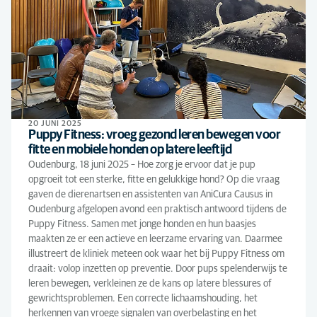
20 JUNI 2025
Puppy Fitness: vroeg gezond leren bewegen voor
fitte en mobiele honden op latere leeftijd
Oudenburg, 18 juni 2025 – Hoe zorg je ervoor dat je pup
opgroeit tot een sterke, fitte en gelukkige hond? Op die vraag
gaven de dierenartsen en assistenten van AniCura Causus in
Oudenburg afgelopen avond een praktisch antwoord tijdens de
Puppy Fitness. Samen met jonge honden en hun baasjes
maakten ze er een actieve en leerzame ervaring van. Daarmee
illustreert de kliniek meteen ook waar het bij Puppy Fitness om
draait: volop inzetten op preventie. Door pups spelenderwijs te
leren bewegen, verkleinen ze de kans op latere blessures of
gewrichtsproblemen. Een correcte lichaamshouding, het
herkennen van vroege signalen van overbelasting en het