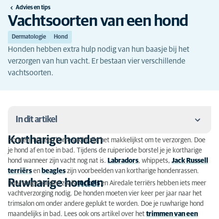
Advies en tips
Vachtsoorten van een hond
Dermatologie
Hond
Honden hebben extra hulp nodig van hun baasje bij het
verzorgen van hun vacht. Er bestaan vier verschillende
vachtsoorten.
In dit artikel
Kortharige honden
Honden met een korte vacht zijn het makkelijkst om te verzorgen. Doe
Kortharige honden
je hond af en toe in bad. Tijdens de ruiperiode borstel je je kortharige
hond wanneer zijn vacht nog nat is.
Labradors
, whippets,
Jack Russell
Ruwharige honden
terriërs
en
beagles
zijn voorbeelden van kortharige hondenrassen.
Ruwharige honden
Ruwharige honden zoals
teckels
en Airedale terriërs hebben iets meer
Langharige honden
vachtverzorging nodig. De honden moeten vier keer per jaar naar het
trimsalon om onder andere geplukt te worden. Doe je ruwharige hond
Honden met een bijzondere vacht
maandelijks in bad. Lees ook ons artikel over het
trimmen van een