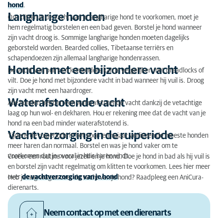
hond
.
Waterafstotende vacht
Langharige honden
Om klitten in de vacht van je langharige hond te voorkomen, moet je
Vachtverzorging in de ruiperiode
hem regelmatig borstelen en een bad geven. Borstel je hond wanneer
zijn vacht droog is. Sommige langharige honden moeten dagelijks
geborsteld worden. Bearded collies, Tibetaanse terriërs en
schapendoezen zijn allemaal langharige hondenrassen.
Honden met een bijzondere vacht
De vacht van puli’s en komondors kan je vergelijken met dreadlocks of
vilt. Doe je hond met bijzondere vacht in bad wanneer hij vuil is. Droog
zijn vacht met een haardroger.
Waterafstotende vacht
Alle honden hebben een waterafstotende vacht dankzij de vetachtige
laag op hun wol- en dekharen. Hou er rekening mee dat de vacht van je
hond na een bad minder waterafstotend is.
Vachtverzorging in de ruiperiode
Tijdens de ruiperiode in het voor- en najaar verliezen de meeste honden
meer haren dan normaal. Borstel en was je hond vaker om te
voorkomen dat je overal in huis haren vindt.
Creëer een routine voor jezelf en je hond. Doe je hond in bad als hij vuil is
en borstel zijn vacht regelmatig om klitten te voorkomen. Lees hier meer
over
de vachtverzorging van je hond
.
Heb je nog vragen over de vacht van je hond? Raadpleeg een AniCura-
dierenarts.
Neem contact op met een dierenarts