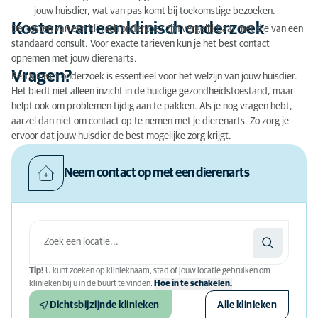
jouw huisdier, wat van pas komt bij toekomstige bezoeken.
Kosten van een klinisch onderzoek
De kosten van een klinisch onderzoek zijn vergelijkbaar met die van een
standaard consult. Voor exacte tarieven kun je het best contact
opnemen met jouw dierenarts.
Vragen?
Een klinisch onderzoek is essentieel voor het welzijn van jouw huisdier.
Het biedt niet alleen inzicht in de huidige gezondheidstoestand, maar
helpt ook om problemen tijdig aan te pakken. Als je nog vragen hebt,
aarzel dan niet om contact op te nemen met je dierenarts. Zo zorg je
ervoor dat jouw huisdier de best mogelijke zorg krijgt.
Neem contact op met een dierenarts
Tip!
U kunt zoeken op klinieknaam, stad of jouw locatie gebruiken om
klinieken bij u in de buurt te vinden.
Hoe in te schakelen.
Dichtsbijzijnde klinieken
Alle klinieken