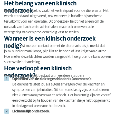
Het belang van een klinisch
Vragen?
onderzoek
Een klinisch onderzoek is vaak het vertrekpunt voor de dierenarts. Het
wordt standaard uitgevoerd, ook wanneer je huisdier bijvoorbeeld
terugkomt voor een operatie. Dit onderzoek helpt niet alleen om de
oorzaak van klachten te achterhalen, maar ook om eventuele
verergering van een probleem tijdig vast te stellen.
Wanneer is een klinisch onderzoek
nodig?
Je neemt best meteen contact op met de dierenarts als je merkt dat
jouw huisdier mank loopt, pijn lijkt te hebben of last krijgt van diarree.
Hoe sneller deze klachten worden aangepakt, hoe groter de kans op een
succesvolle behandeling.
Hoe verloopt een klinisch
onderzoek?
Een klinisch onderzoek bestaat uit meerdere stappen:
Opstellen van de ziektegeschiedenis (anamnese):
De dierenarts stelt jou als eigenaar vragen over de klachten en
symptomen van je huisdier. Dit kan soms lastig zijn, omdat dieren
niet kunnen aangeven wat er scheelt. Het kan nuttig zijn om vooraf
een overzicht bij te houden van de klachten die je hebt opgemerkt
in de dagen of uren voor het bezoek.
Lichamelijk onderzoek: