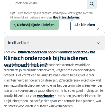
Tip!
U kunt zoeken op klinieknaam, stad of jouw locatie gebruiken om
klinieken bij u in de buurt te vinden.
Hoe in te schakelen.
Dichtsbijzijnde klinieken
Alle klinieken
In dit artikel
Lees ook:
klinisch onderzoek hond
en
klinisch onderzoek kat
Klinisch onderzoek bij huisdieren: wat houdt het in?
Klinisch onderzoek bij huisdieren:
wat houdt het in?
Een klinisch onderzoek is een gezondheidscontrole waarbij de
Het belang van een klinisch onderzoek
dierenarts jouw huisdier observeert, vragen stelt en bevindingen
noteert. Het vormt een belangrijke basis om te bepalen of je dier
Wanneer is een klinisch onderzoek nodig?
klachten heeft en hoe ernstig deze zijn. Zo’n onderzoek wordt ook wel
een gezondheidscheck genoemd en is het beste minstens één keer per
Hoe verloopt een klinisch onderzoek?
jaar uit te voeren om de gezondheid van je huisdier goed in de gaten te
Voordelen van een klinisch onderzoek
houden.
Kom je bij AniCura voor
vaccinaties
? Dan is een gezondheidscontrole
altijd inbegrepen. Zo hoef je niet apart een controle in te plannen, wat
Kosten van een klinisch onderzoek
de stress voor jou en je huisdier kan verminderen.