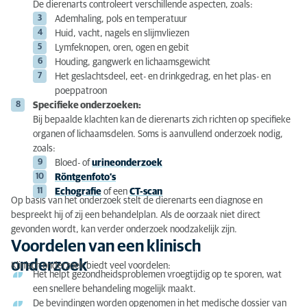
De dierenarts controleert verschillende aspecten, zoals:
Ademhaling, pols en temperatuur
Huid, vacht, nagels en slijmvliezen
Lymfeknopen, oren, ogen en gebit
Houding, gangwerk en lichaamsgewicht
Het geslachtsdeel, eet- en drinkgedrag, en het plas- en
poeppatroon
Specifieke onderzoeken:
Bij bepaalde klachten kan de dierenarts zich richten op specifieke
organen of lichaamsdelen. Soms is aanvullend onderzoek nodig,
zoals:
Bloed- of
urineonderzoek
Röntgenfoto’s
Echografie
of een
CT-scan
Op basis van het onderzoek stelt de dierenarts een diagnose en
bespreekt hij of zij een behandelplan. Als de oorzaak niet direct
gevonden wordt, kan verder onderzoek noodzakelijk zijn.
Voordelen van een klinisch
onderzoek
Klinisch onderzoek biedt veel voordelen:
Het helpt gezondheidsproblemen vroegtijdig op te sporen, wat
een snellere behandeling mogelijk maakt.
De bevindingen worden opgenomen in het medische dossier van