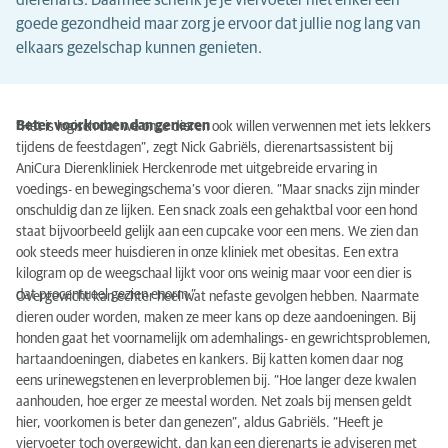
dierenarts. Daarmee schenk je je viervoeter niet enkel een
goede gezondheid maar zorg je ervoor dat jullie nog lang van
elkaars gezelschap kunnen genieten.
Beter voorkomen dan genezen
“Het is logisch dat we onze dieren ook willen verwennen met iets lekkers
tijdens de feestdagen”, zegt Nick Gabriëls, dierenartsassistent bij
AniCura Dierenkliniek Herckenrode met uitgebreide ervaring in
voedings- en bewegingschema’s voor dieren. “Maar snacks zijn minder
onschuldig dan ze lijken. Een snack zoals een gehaktbal voor een hond
staat bijvoorbeeld gelijk aan een cupcake voor een mens. We zien dan
ook steeds meer huisdieren in onze kliniek met obesitas. Een extra
kilogram op de weegschaal lijkt voor ons weinig maar voor een dier is
dat procentueel gezien enorm.”
Overgewicht kan echter heel wat nefaste gevolgen hebben. Naarmate
dieren ouder worden, maken ze meer kans op deze aandoeningen. Bij
honden gaat het voornamelijk om ademhalings- en gewrichtsproblemen,
hartaandoeningen, diabetes en kankers. Bij katten komen daar nog
eens urinewegstenen en leverproblemen bij. “Hoe langer deze kwalen
aanhouden, hoe erger ze meestal worden. Net zoals bij mensen geldt
hier, voorkomen is beter dan genezen”, aldus Gabriëls. “Heeft je
viervoeter toch overgewicht, dan kan een dierenarts je adviseren met