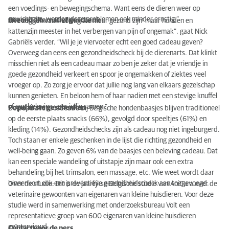
een voedings- en bewegingschema. Want eens de dieren weer op
gewicht zijn, worden deze problemen ook minder ernstig.”
Gezond alternatief geschenk
“We zeggen vaak ‘zolang we maar gezond zijn’ maar honden en
kattenzijn meester in het verbergen van pijn of ongemak”, gaat Nick
Gabriëls verder. “Wil je je viervoeter echt een goed cadeau geven?
Overweeg dan eens een gezondheidscheck bij de dierenarts. Dat klinkt
misschien niet als een cadeau maar zo ben je zeker dat je vriendje in
goede gezondheid verkeert en spoor je ongemakken of ziektes veel
vroeger op. Zo zorg je ervoor dat jullie nog lang van elkaars gezelschap
kunnen genieten. En beloon hem of haar nadien met een stevige knuffel
of een beleving voor jullie samen.”
Populairste geschenken
De populairste cadeau’s bij Belgische hondenbaasjes blijven traditioneel
op de eerste plaats snacks (66%), gevolgd door speeltjes (61%) en
kleding (14%). Gezondheidschecks zijn als cadeau nog niet ingeburgerd.
Toch staan er enkele geschenken in de lijst die richting gezondheid en
well-being gaan. Zo geven 6% van de baasjes een beleving cadeau. Dat
kan een speciale wandeling of uitstapje zijn maar ook een extra
behandeling bij het trimsalon, een massage, etc. Wie weet wordt daar
binnenkort ook een preventieve gezondheidscheck aan toegevoegd.
Over de studie: Dit is de jaarlijkse Belgische studie van AniCura over de
veterinaire gewoonten van eigenaren van kleine huisdieren. Voor deze
studie werd in samenwerking met onderzoeksbureau Volt een
representatieve groep van 600 eigenaren van kleine huisdieren
geïnterviewd.
Contact voor de pers