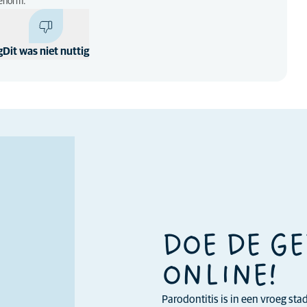
enorm.
g
Dit was niet nuttig
DOE DE G
ONLINE!
Parodontitis is in een vroeg st