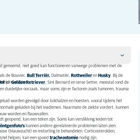
oofd genoemd, niet goed kan functioneren vanwege problemen met de
als de Bouvier,
Bull Terriër,
Dalmatiër,
Rottweiler
en
Husky
. Bij de
ftijd van 1 jaar.
dor
en
Golden Retriever
, Sint Bernard en Ierse Setter, meestal rond de
een duidelijke oorzaak, maar soms zijn er factoren zoals tumoren, trauma
luid worden gevolgd door kokhalzen en hoesten, vooral tijdens het
bnormale geluiden bij het inademen. Naarmate de ziekte vordert, kunnen
lauw worden en flauwvallen.
t geopend, kan een teken zijn. Soms kan verslikking leiden tot
röntgenfoto's
kunnen andere gerelateerde problemen laten zien.
ose (blauwzucht) en instorting te behandelen. Corticosteroïden,
t snel helpen, kan een spoed
tracheostomie
nodig zijn.