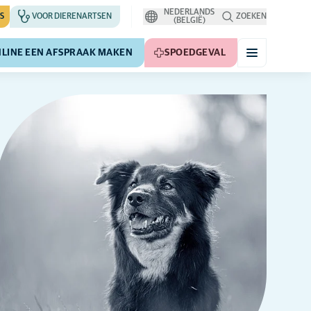
NEDERLANDS
S
VOOR DIERENARTSEN
ZOEKEN
(BELGIË)
LINE EEN AFSPRAAK MAKEN
SPOEDGEVAL