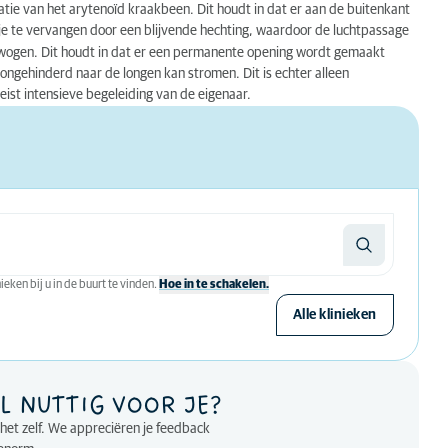
atie van het arytenoïd kraakbeen. Dit houdt in dat er aan de buitenkant
je te vervangen door een blijvende hechting, waardoor de luchtpassage
wogen. Dit houdt in dat er een permanente opening wordt gemaakt
 ongehinderd naar de longen kan stromen. Dit is echter alleen
eist intensieve begeleiding van de eigenaar.
eken bij u in de buurt te vinden.
Hoe in te schakelen.
Alle klinieken
L NUTTIG VOOR JE?
p het zelf. We appreciëren je feedback