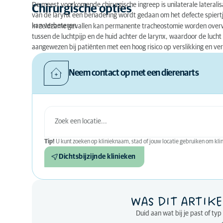
De meest voorkomende chirurgische ingreep is unilaterale lateralis
Chirurgische opties
van de larynx een benadering wordt gedaan om het defecte spiert
kan verbeteren.
In zeldzame gevallen kan permanente tracheostomie worden over
tussen de luchtpijp en de huid achter de larynx, waardoor de lucht
aangewezen bij patiënten met een hoog risico op verslikking en ver
Neem contact op met een dierenarts
Tip!
U kunt zoeken op klinieknaam, stad of jouw locatie gebruiken om klini
Dichtsbijzijnde klinieken
WAS DIT ARTIKE
Duid aan wat bij je past of ty